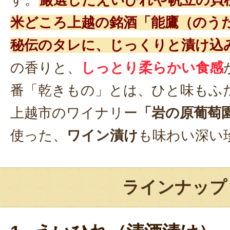
す。
厳選したえいひれや帆立の貝
米どころ上越の銘酒「能鷹（のう
秘伝のタレに、じっくりと漬け込
の香りと、
しっとり柔らかい食感
番「乾きもの」とは、ひと味もふ
上越市のワイナリー
「岩の原葡萄
使った、
ワイン漬け
も味わい深い
ラインナップ