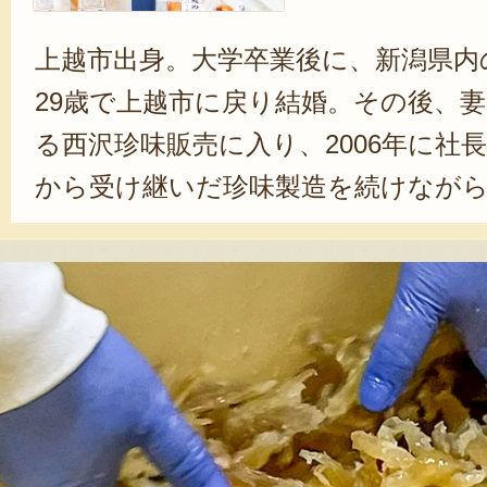
上越市出身。大学卒業後に、新潟県内
29歳で上越市に戻り結婚。その後、
る西沢珍味販売に入り、2006年に社
から受け継いだ珍味製造を続けながら
酒やワインを使った清酒漬けの商品
の目標は47都道府県の地酒を使った
「日本酒もワインも、それぞれに個
わせるのが面白いです。珍味屋とし
して、創造していきたいですね」と