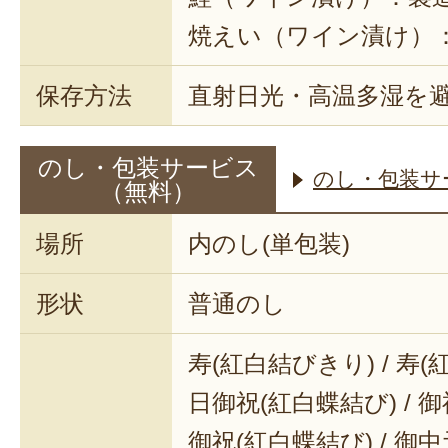
焼えい（ワイン漬け）：
保存方法
直射日光・高温多湿を
のし・包装サービス
のし・包装サ
（無料）
場所
内のし(単包装)
形状
普通のし
寿(紅白結びきり) / 寿(
日御祝(紅白蝶結び) / 御
御祝(紅白蝶結び) / 御中元