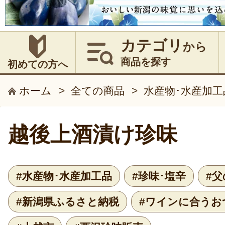
カテゴリ
から
商品を探す
初めての方へ
ホーム
>
全ての商品
>
水産物･水産加工
越後上酒漬け珍味
#水産物･水産加工品
#珍味･塩辛
#父
#新潟県ふるさと納税
#ワインに合うお