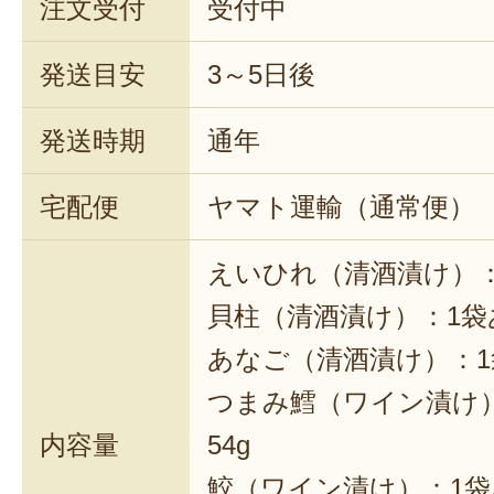
注文受付
受付中
発送目安
3～5日後
発送時期
通年
宅配便
ヤマト運輸（通常便）
えいひれ（清酒漬け）：
貝柱（清酒漬け）：1袋
あなご（清酒漬け）：1
つまみ鱈（ワイン漬け
内容量
54g
鮫（ワイン漬け）：1袋