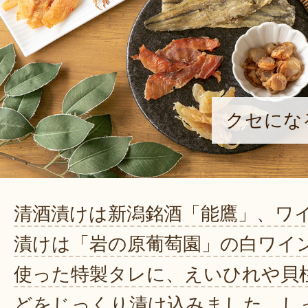
クセにな
清酒漬けは新潟銘酒「能鷹」、ワ
漬けは「岩の原葡萄園」の白ワイ
使った特製タレに、えいひれや貝
どをじっくり漬け込みました。し