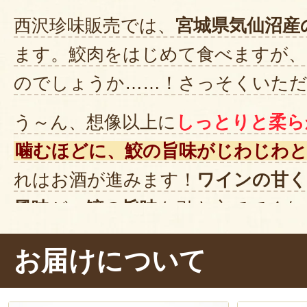
西沢珍味販売では、
宮城県気仙沼産
ます。鮫肉をはじめて食べますが、
のでしょうか……！さっそくいた
う～ん、想像以上に
しっとりと柔ら
噛むほどに、鮫の旨味がじわじわ
れはお酒が進みます！
ワインの甘く
風味
が、
鮫の旨味
を引き立ててくれ
味も食べてみたくなりました！
お届けについて