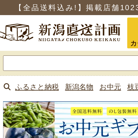
【全品送料込み!】掲載店舗
102
カ
検
索:
ふるさと納税
新潟名物
お中元
枝