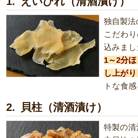
1. えいひれ（清酒漬け）
独自製法
こだわり
込みまし
1～2分
し上がり
トな食感
2. 貝柱（清酒漬け）
特製の清