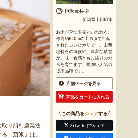
頂米金兵衛
新潟県十日町市
お米が育つ限界といわれる、
標高約640mの山の頂で生産
されたコシヒカリです。山間
地特有の気候や、豊富な積雪
が、味・食感ともに抜群のお
米を育てます。根強い人気の
従来品種です。
店舗ページを見る
商品をカートに入れる
この商品を
シェア
する
に取り組む農業法
X(Twitter)でシェア
する
「頂米」
は、