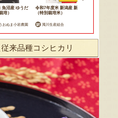
 魚沼産 ゆうだ
令和7年度米 新潟産 新之助
令和7年度米
田栽培）
（特別栽培米）
カリ（従来
うおぬま小岩農園
濁川生産組合
大地創造職
た従来品種コシヒカリ