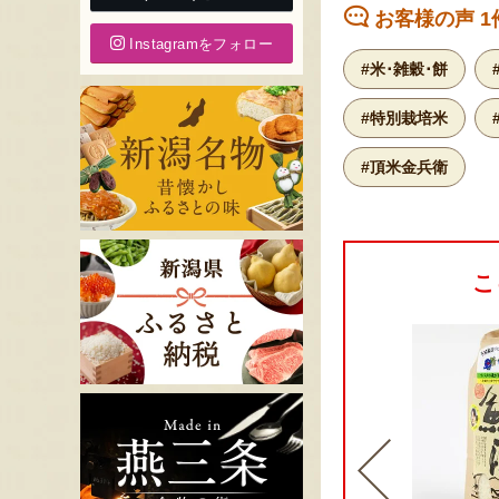
お客様の声 1
Instagramをフォロー
#米･雑穀･餅
#特別栽培米
#頂米金兵衛
こ