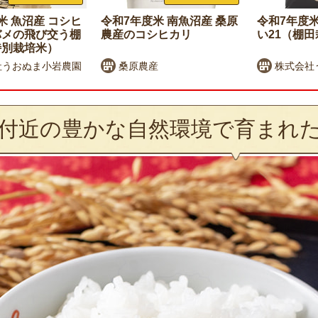
米 魚沼産 コシヒ
令和7年度米 南魚沼産 桑原
令和7年度米
バメの飛び交う棚
農産のコシヒカリ
い21（棚
特別栽培米）
社うおぬま小岩農園
桑原農産
株式会社
付近の豊かな自然環境で育まれ