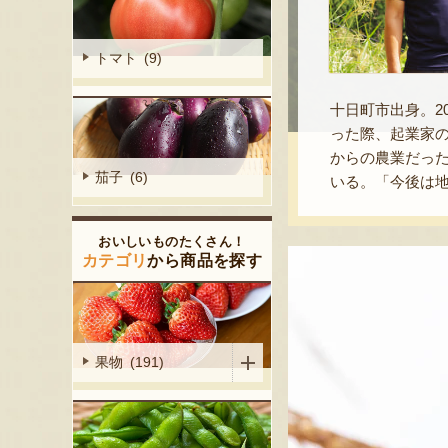
トマト (9)
十日町市出身。2
った際、起業家
からの農業だっ
茄子 (6)
いる。「今後は
おいしいものたくさん！
カテゴリ
から商品を探す
果物 (191)