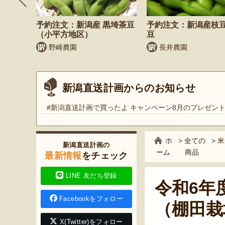
そば
予約注文：新潟産 黒埼茶豆
予約注文：新潟産枝
）
（小平方地区）
豆
野崎農園
長井農園
新潟直送計画からのお知らせ
#新潟直送計画で買ったよ キャンペーン8月のプレゼン
ホ
>
全ての
>
米
新潟直送計画の
ーム
商品
最新情報
をチェック
LINE 友だち登録
令和6年
Facebookをフォロー
（棚田栽
X(Twitter)をフォロー