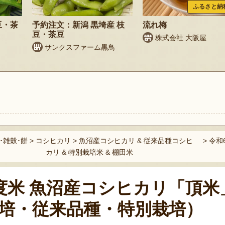
ふるさと納
豆・茶
予約注文：新潟 黒埼産 枝
流れ梅
豆・茶豆
株式会社 大阪屋
サンクスファーム黒鳥
ト
･雑穀･餅
>
コシヒカリ
>
魚沼産コシヒカリ
&
従来品種コシヒ
>
令和
カリ
&
特別栽培米
&
棚田米
度米 魚沼産コシヒカリ「頂米
培・従来品種・特別栽培）