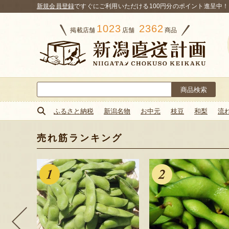
新規会員登録
ですぐにご利用いただける100円分のポイント進呈中！
1023
2362
掲載店舗
店舗
商品
検
索:
ふるさと納税
新潟名物
お中元
枝豆
和梨
流
売れ筋ランキング