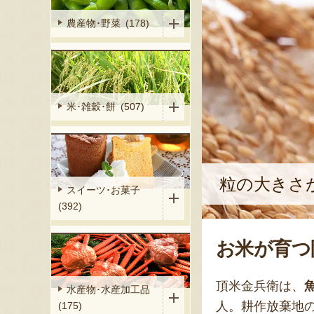
農産物･野菜 (178)
米･雑穀･餅 (507)
粒の大きさ
スイーツ･お菓子
(392)
お米が育つ
頂米金兵衛は、
水産物･水産加工品
人。耕作放棄地
(175)