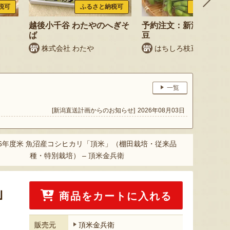
税可
ふるさと納税可
ふるさと納税
越後小千谷 わたやのへぎそ
予約注文：新潟産 枝豆
ば
豆
株式会社 わたや
はちしろ枝豆農園
一覧
[新潟直送計画からのお知らせ]
2026年08月03日
6年度米 魚沼産コシヒカリ「頂米」（棚田栽培・従来品
種・特別栽培） – 頂米金兵衛
」
商品をカートに入れる
販売元
頂米金兵衛