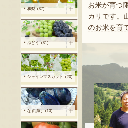
お米が育つ
和梨 (37)
カリです。
のお米を育
ぶどう (31)
シャインマスカット (20)
なす漬け (13)