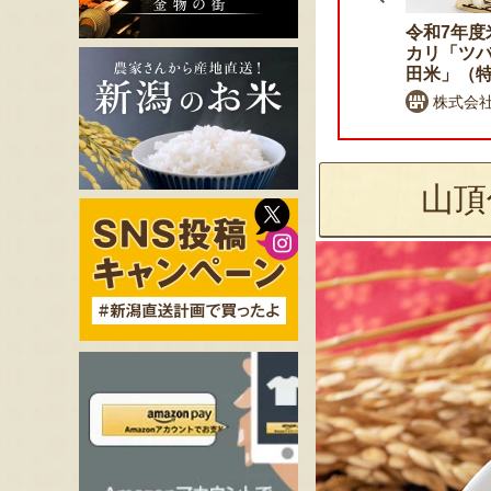
令和7年度米 佐渡産ササニ
令和7年度
シキ
カリ「ツ
田米」（
高島農場
株式会
山頂