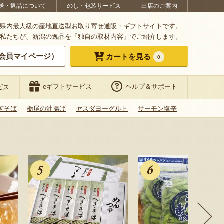
送・返品について
のし・包装サービス
出店のご案内
県内最大級の産地直送型お取り寄せ通販・ギフトサイトです。
私たちが、新潟の逸品を「独自の取材内容」でご紹介します。
会員マイページ）
カートを見る
0
eギフトサービス
ヘルプ＆サポート
ビス
ぎそば
栃尾の油揚げ
ヤスダヨーグルト
サーモン塩辛