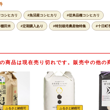
件
#コシヒカリ
#魚沼産コシヒカリ
#従来品種コシヒカリ
#棚田米
#定期購入あり
#特別栽培農産物特集
#十日町
の商品は現在売り切れです。販売中の他の
ふるさと納税可
ふるさと納税可