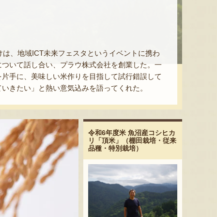
けは、地域ICT未来フェスタというイベントに携わ
について話し合い、プラウ株式会社を創業した。一
を片手に、美味しい米作りを目指して試行錯誤して
ていきたい」と熱い意気込みを語ってくれた。
令和6年度米 魚沼産コシヒカ
リ「頂米」（棚田栽培・従来
品種・特別栽培）