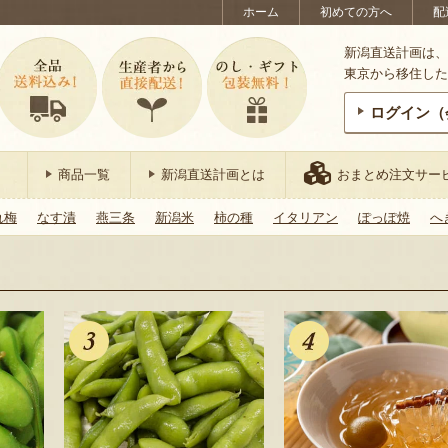
ホーム
初めての方へ
配
新潟直送計画は、
東京から移住した
ログイン（
商品一覧
新潟直送計画とは
おまとめ注文サー
れ梅
なす漬
燕三条
新潟米
柿の種
イタリアン
ぽっぽ焼
へ