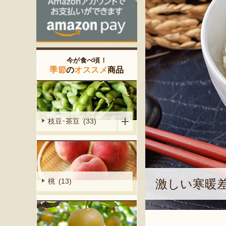
今が食べ頃！
季節
の
オススメ
商品
枝豆･茶豆 (33)
激しい寒暖
桃 (13)