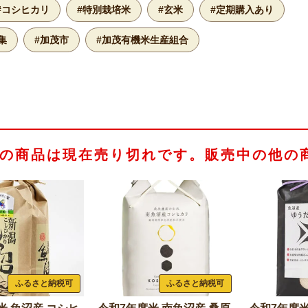
#コシヒカリ
#特別栽培米
#玄米
#定期購入あり
集
#加茂市
#加茂有機米生産組合
の商品は現在売り切れです。販売中の他の
ふるさと納税可
ふるさと納税可