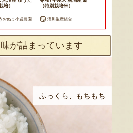
 魚沼産 ゆうだ
令和7年度米 新潟産 新之助
令和7年度米
田栽培）
（特別栽培米）
カリ（従来
うおぬま小岩農園
濁川生産組合
大地創造職
旨味が詰まっています
ふっくら、もちもち