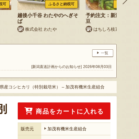
税可
ふるさと納税可
ふるさと納税
越後小千谷 わたやのへぎそ
予約注文：新潟産 枝豆
ば
豆
株式会社 わたや
はちしろ枝豆農園
一覧
[新潟直送計画からのお知らせ]
2026年08月03日
潟県産コシヒカリ（特別栽培米） – 加茂有機米生産組合
別
商品をカートに入れる
販売元
加茂有機米生産組合