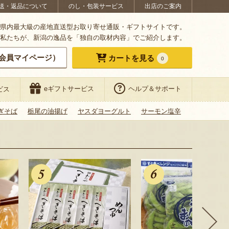
送・返品について
のし・包装サービス
出店のご案内
県内最大級の産地直送型お取り寄せ通販・ギフトサイトです。
私たちが、新潟の逸品を「独自の取材内容」でご紹介します。
会員マイページ）
カートを見る
0
eギフトサービス
ヘルプ＆サポート
ビス
ぎそば
栃尾の油揚げ
ヤスダヨーグルト
サーモン塩辛