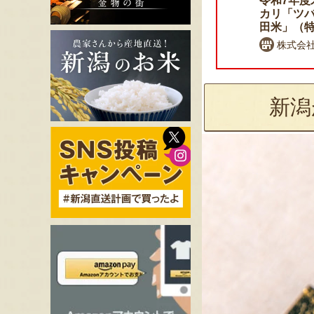
令和7年度米 佐渡産ササニ
令和7年度
シキ
カリ「ツ
田米」（
高島農場
株式会
新潟