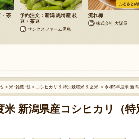
ふるさと納
豆・茶
予約注文：新潟 黒埼産 枝
流れ梅
豆・茶豆
株式会社 大阪屋
サンクスファーム黒鳥
ト
品
>
米･雑穀･餅
>
コシヒカリ
&
特別栽培米
&
玄米
>
令和5年度米 新
度米 新潟県産コシヒカリ（特