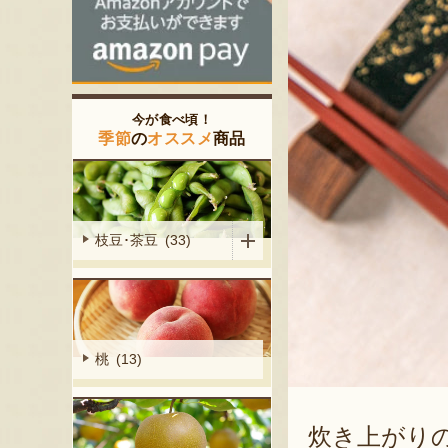
今が食べ頃！
季節
の
オススメ
商品
枝豆･茶豆 (33)
桃 (13)
炊き上がり