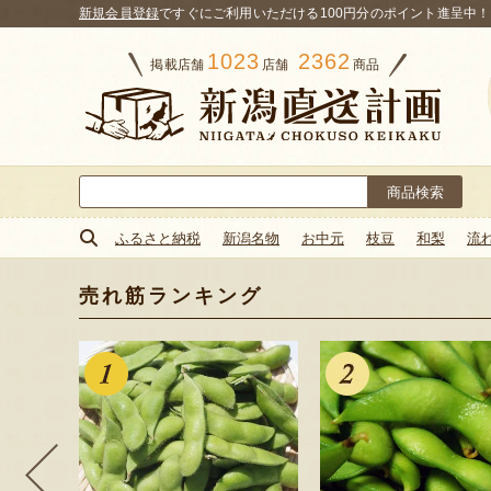
新規会員登録
ですぐにご利用いただける100円分のポイント進呈中！
1023
2362
掲載店舗
店舗
商品
検
索:
ふるさと納税
新潟名物
お中元
枝豆
和梨
流
売れ筋ランキング