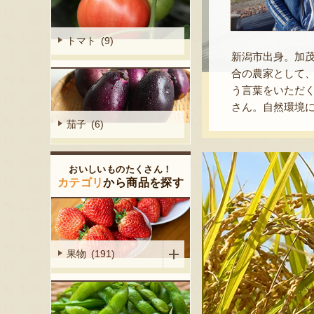
トマト (9)
新潟市出身。加茂
合の農家として
う言葉をいただ
さん。自然環境
茄子 (6)
おいしいものたくさん！
カテゴリ
から商品を探す
果物 (191)