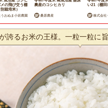
米 魚沼産 コシヒ
令和7年度米 南魚沼産 桑原
令和7年度米
バメの飛び交う棚
農産のコシヒカリ
い21（棚
特別栽培米）
社うおぬま小岩農園
桑原農産
株式会社
が誇るお米の王様。一粒一粒に