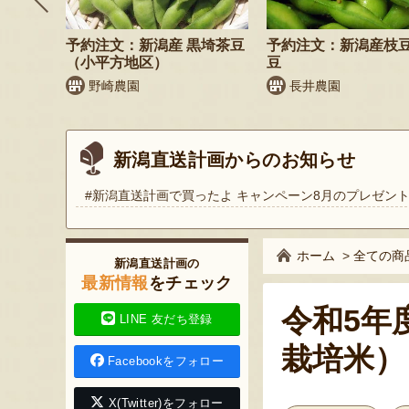
そば
予約注文：新潟産 黒埼茶豆
予約注文：新潟産枝
）
（小平方地区）
豆
野崎農園
長井農園
新潟直送計画からのお知らせ
#新潟直送計画で買ったよ キャンペーン8月のプレゼン
ホーム
>
全ての商
新潟直送計画の
最新情報
をチェック
令和5年
LINE 友だち登録
栽培米）
Facebookをフォロー
X(Twitter)をフォロー