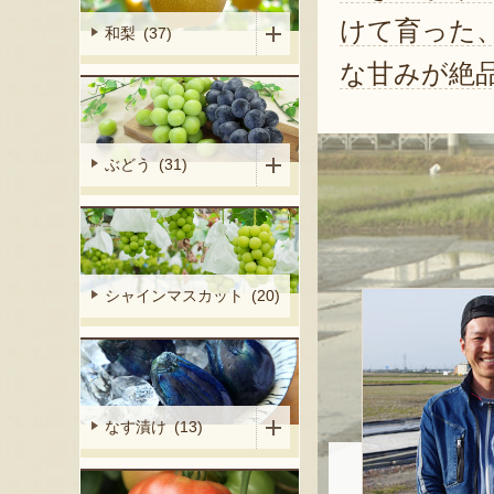
けて育った
和梨 (37)
な甘みが絶
ぶどう (31)
シャインマスカット (20)
なす漬け (13)