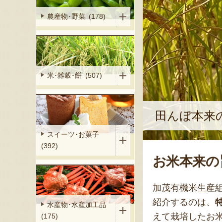
農産物･野菜 (178)
米･雑穀･餅 (507)
田んぼ本来
スイーツ･お菓子
(392)
お米本来の
加茂有機米生産
紹介するのは、
水産物･水産加工品
えて栽培したお
(175)