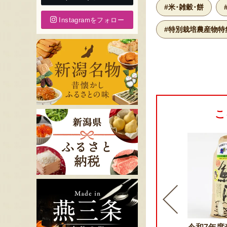
#米･雑穀･餅
Instagramをフォロー
#特別栽培農産物特
こ