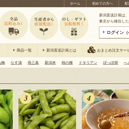
ホーム
初めての方へ
配
新潟直送計画は、
東京から移住した
ログイン（
商品一覧
新潟直送計画とは
おまとめ注文サー
れ梅
なす漬
燕三条
新潟米
柿の種
イタリアン
ぽっぽ焼
へ