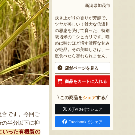
新潟県加茂市
炊き上がりの香りが芳醇で、
ツヤが美しい！雄大な信濃川
の恩恵を受けて育った、特別
栽培米のコシヒカリです。噛
めば噛むほど増す濃厚な甘み
が絶品。その美味しさは、一
度食べたら忘れられません。
店舗ページを見る
商品をカートに入れる
この商品を
シェア
する
X(Twitter)でシェア
組合です。今回ご
Facebookでシェア
行の半分以下に抑
といった有機質の