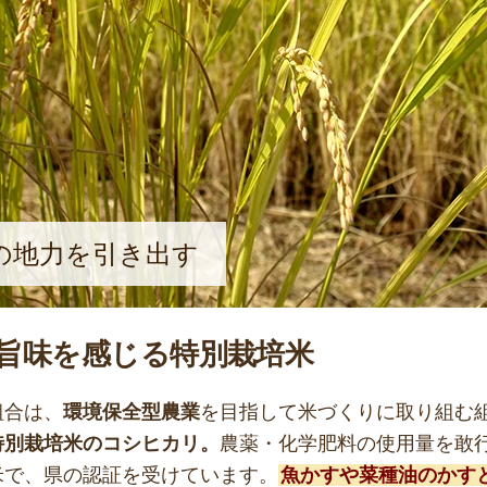
の地力を引き出す
旨味を感じる特別栽培米
組合は、
環境保全型農業
を目指して米づくりに取り組む
特別栽培米のコシヒカリ。
農薬・化学肥料の使用量を敢
米で、県の認証を受けています。
魚かすや菜種油のかす