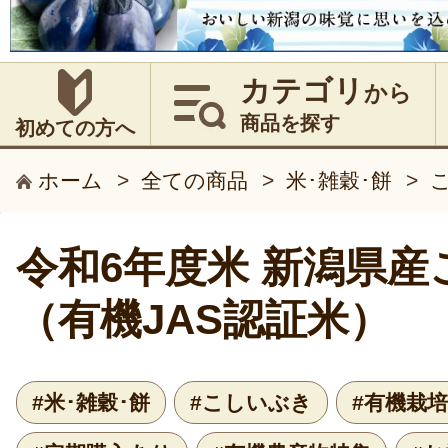
カテゴリ
から
商品を探す
初めての方へ
ホーム
>
全ての商品
>
米･雑穀･餅
>
令和6年度米 新潟県産
（有機JAS認証米）
#米･雑穀･餅
#こしいぶき
#有機栽