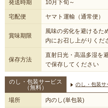
発送時期
10月下旬～
宅配便
ヤマト運輸（通常便）
風味の劣化を避けるた
賞味期限
内にお召し上がりくだ
直射日光・高温多湿を
保存方法
で保存してください
のし・包装サービス
のし・包装サ
（無料）
場所
内のし(単包装)