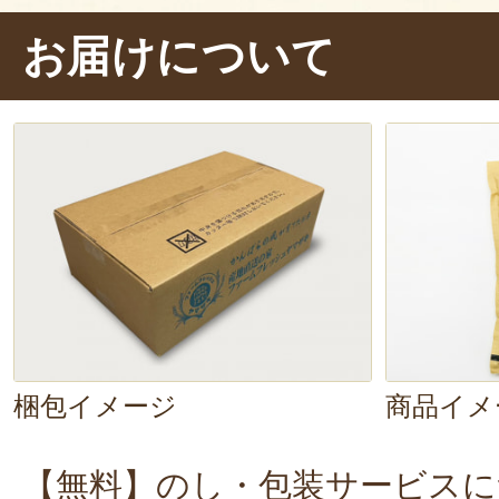
ハンバーグを一口食べた後に、お米
お届けについて
ん、
粘りが良い感じ！
噛みごたえが
でいて、あっさりとした味わい。お
な脂と相性バッチリですよ！
梱包イメージ
商品イメ
【無料】のし・包装サービスに