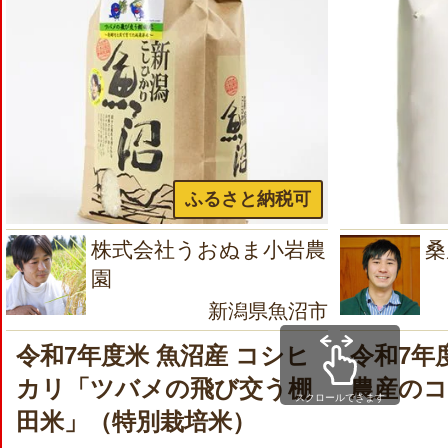
ふるさと納税可
株式会社うおぬま小岩農
桑
園
新潟県魚沼市
令和7年度米 魚沼産 コシヒ
令和7年
カリ「ツバメの飛び交う棚
農産の
スクロールできます
田米」（特別栽培米）