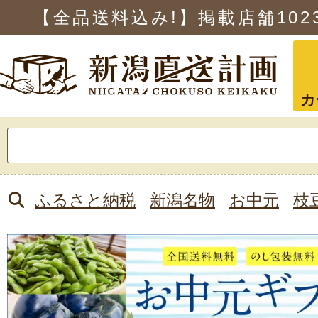
【全品送料込み!】掲載店舗
102
カ
検
索:
ふるさと納税
新潟名物
お中元
枝