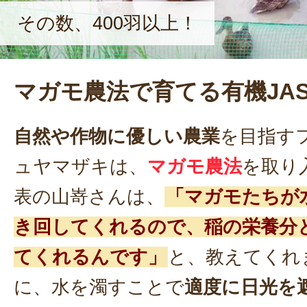
その数、400羽以上！
マガモ農法で育てる有機JA
自然や作物に優しい農業
を目指す
ュヤマザキは、
マガモ農法
を取り
表の山嵜さんは、
「マガモたちが
き回してくれるので、稲の栄養分
てくれるんです」
と、教えてくれ
に、水を濁すことで
適度に日光を