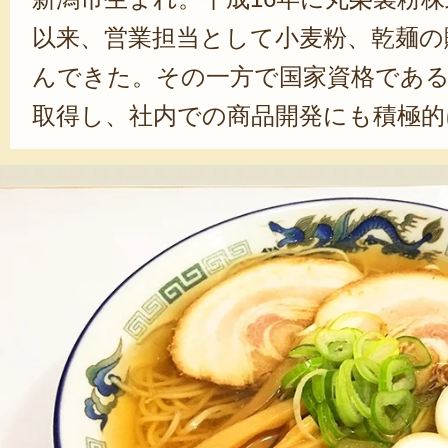
以来、営業担当として小麦粉、乾麺の
んできた。その一方で国家資格である
取得し、社内での商品開発にも積極的
また、日本初の唐揚げ地位向上団体と
日本唐揚協会より「カラアゲニスト
り、自社商品のから揚げ粉の販売促
る。今後は丸榮製粉株式会社の中核と
の生産から販売までを手掛け、地産
の拡大に取り組んでいく。特に新潟県
麺を復活させたいという思いがある
ひた向きに仕事に励む姿勢からは会