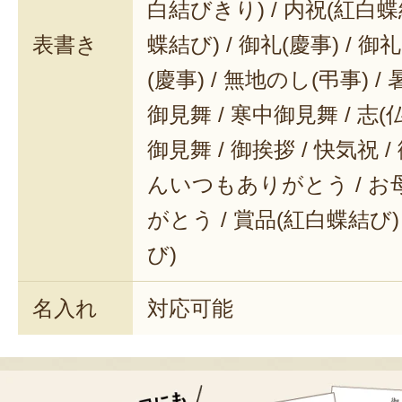
白結びきり) / 内祝(紅白蝶
表書き
蝶結び) / 御礼(慶事) / 御
(慶事) / 無地のし(弔事) /
御見舞 / 寒中御見舞 / 志(仏事
御見舞 / 御挨拶 / 快気祝 
んいつもありがとう / 
がとう / 賞品(紅白蝶結び)
び)
名入れ
対応可能