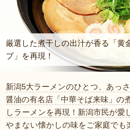
厳選した煮干しの出汁が香る「黄
プ」を再現！
新潟5大ラーメンのひとつ、あっ
醤油の有名店「中華そば来味」の
しラーメンを再現！新潟市民が愛
やまない懐かしの味をご家庭でも