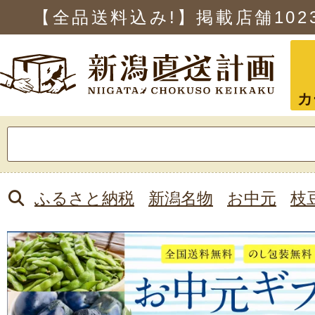
【全品送料込み!】掲載店舗
102
カ
検
索:
ふるさと納税
新潟名物
お中元
枝