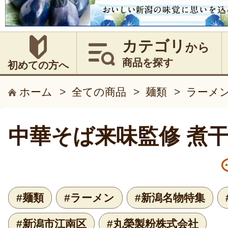
カテゴリ
から
商品を探す
初めての方へ
ホーム
>
全ての商品
>
麺類
>
ラーメ
中華そば来味監修 煮
#麺類
#ラーメン
#新潟名物特集
#新潟市江南区
#丸榮製粉株式会社