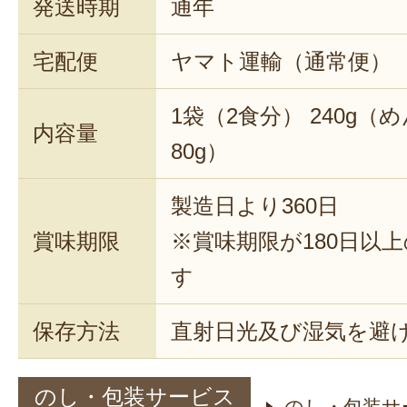
発送時期
通年
宅配便
ヤマト運輸（通常便）
1袋（2食分） 240g（
内容量
80g）
製造日より360日
賞味期限
※賞味期限が180日以
す
保存方法
直射日光及び湿気を避
のし・包装サービス
のし・包装サ