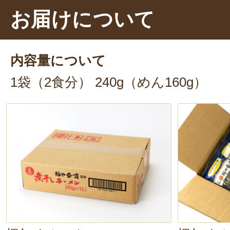
べれちゃうので、お子様や女性には
お届けについて
だあとの〆のラーメンにぴったり
茹で時間が短く、作り方も簡単
なの
内容量について
ときにすぐ食べれるのも嬉しいで
1袋（2食分） 240g（めん160g）
常に家にストックしておきたいラ