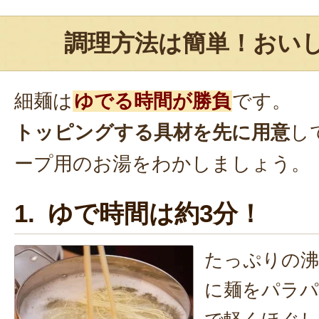
調理方法は簡単！おい
細麺は
ゆでる時間が勝負
です。
トッピングする具材を先に用意
し
ープ用のお湯をわかしましょう。
1. ゆで時間は約3分！
たっぷりの沸
に麺をパラパ