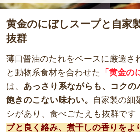
黄金のにぼしスープと自家
抜群
薄口醤油のたれをベースに厳選さ
と動物系食材を合わせた
「黄金の
は、
あっさり系ながらも、コクの
飽きのこない味わい。
自家製の細
シがあり、食べごたえも抜群です
プと良く絡み、煮干しの香りをよ