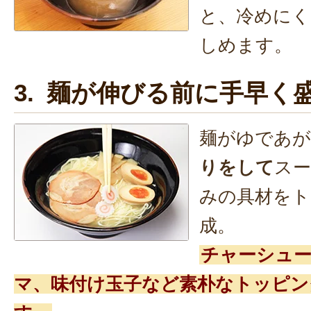
と、冷めにく
しめます。
3. 麺が伸びる前に手早く
麺がゆであ
りをして
ス
みの具材をト
成。
チャーシュ
マ、味付け玉子など素朴なトッピン