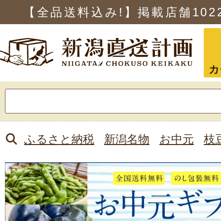
【全品送料込み!】掲載店舗
102
カ
検
索:
ふるさと納税
新潟名物
お中元
枝