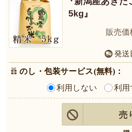
『新潟産あきた
5kg』
販売価
発送
のし・包装サービス(無料)：
利用しない
利用
売