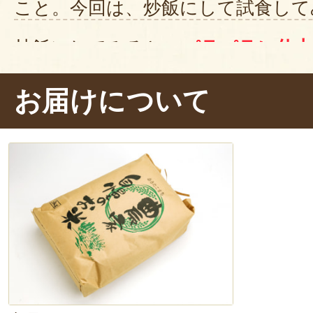
こと。今回は、炒飯にして試食して
炒飯にしてみると、
パラパラに仕上
べると、
程よいもちもち感と、食
お届けについて
感を堪能できます。
後味もさっぱり
ないお米でした。