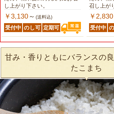
し上がり下さい。
召し上が
￥3,130
￥2,830
～
(送料込)
受付中
のし可
定期可
受付中
甘み・香りともにバランスの良
たこまち