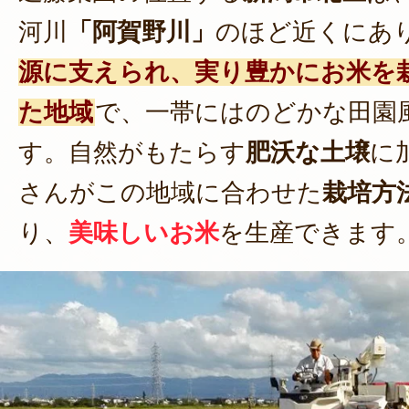
河川
「阿賀野川」
のほど近くにあ
源に支えられ、実り豊かにお米を
た地域
で、一帯にはのどかな田園
す。自然がもたらす
肥沃な土壌
に
さんがこの地域に合わせた
栽培方
り、
美味しいお米
を生産できます