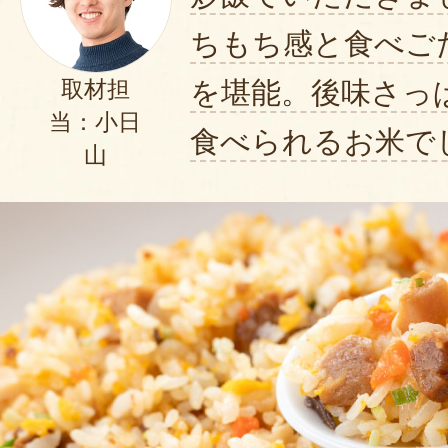
ちもち感と食べご
を堪能。後味さっ
取材担
当：小日
食べられるお米で
山