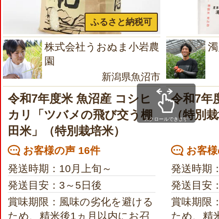
ふるさと納税可
株式会社うおぬま小岩農
濁
園
新潟県魚沼市
令和7年度米 魚沼産 コシヒ
令和7年
カリ「ツバメの飛び交う棚
（特別栽
スクロールできます
田米」（特別栽培米）
お客様の声 16件
お客様の
発送時期：10月上旬～
発送時期：
発送目安：3～5日後
発送目安：
賞味期限：風味の劣化を避ける
賞味期限
ため、精米後1ヵ月以内にお召
ため、精