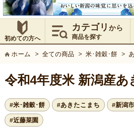
カテゴリ
から
商品を探す
初めての方へ
ホーム
>
全ての商品
>
米･雑穀･餅
>
令和4年度米 新潟産
#米･雑穀･餅
#あきたこまち
#新潟
#近藤菜園