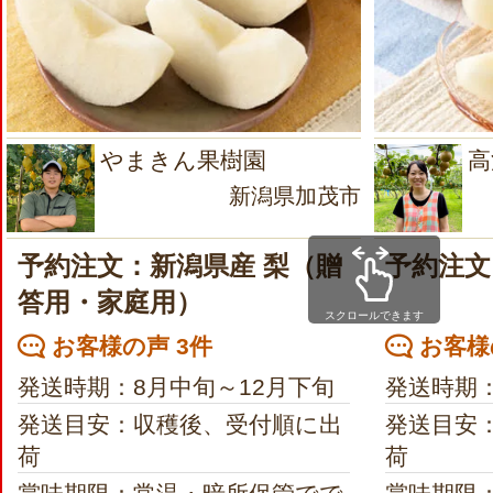
やまきん果樹園
高
新潟県加茂市
予約注文：新潟県産 梨（贈
予約注文
答用・家庭用）
スクロールできます
お客様の声 3件
お客様
発送時期：8月中旬～12月下旬
発送時期：
発送目安：収穫後、受付順に出
発送目安
荷
荷