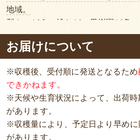
地域。
梨やぶどう、桃などの果樹園が多い
います。
お届けについて
そんな白根地区でプラムを栽培して
実は私熊倉、お恥ずかしながらプラ
※収穫後、受付順に発送となるため
がありません。
できかねます。
取材の前から「口に合わなかったら
※天候や生育状況によって、出荷時
んて不安を抱えておりました。
があります。
緊張しながら農園の門をたたきます
※収穫量により、予定日より早めに
「こんにちは！新潟直送計画の熊倉
があります。