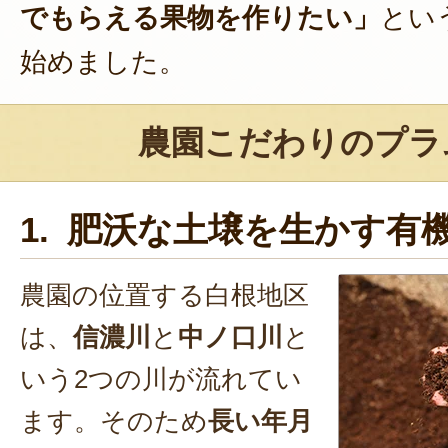
でもらえる果物を作りたい」
とい
始めました。
農園こだわりのプラ
1. 肥沃な土壌を生かす有
農園の位置する白根地区
は、
信濃川
と
中ノ口川
と
いう2つの川が流れてい
ます。そのため
長い年月