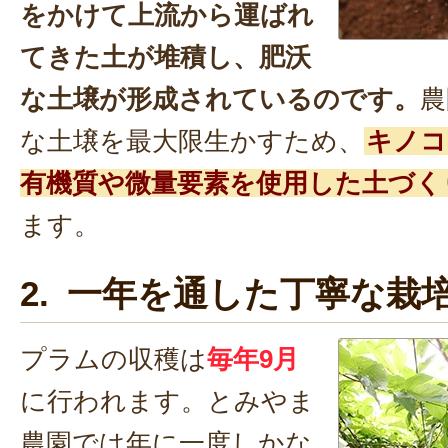
をかけて上流から運ばれ
てきた土が堆積し、肥沃
な土壌が形成されているのです。
農
な土壌を最大限生かすため、
キノコ
有機質や微量要素を使用した土づく
ます。
2. 一年を通した丁寧な栽
プラムの収穫は
毎年9月
に行われます。とみやま
農園では年に一度しかな