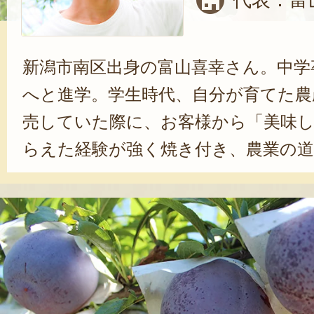
代表：富
新潟市南区出身の富山喜幸さん。中学
へと進学。学生時代、自分が育てた農
売していた際に、お客様から「美味
らえた経験が強く焼き付き、農業の
る。新潟農業大学卒業後の2010年に
とみやま農園を設立。自分だけにし
を行いたいという思いから、プラム
潟でプラム栽培は大変珍しかったた
べてもらい、まずはプラムを知って
タート。味の評判が良く、徐々にと