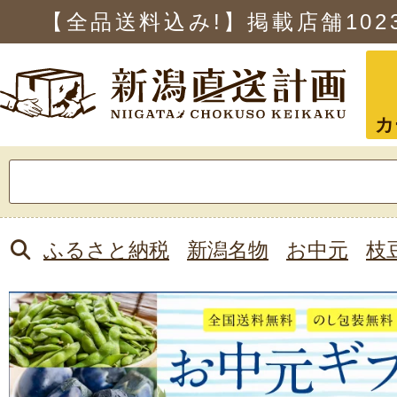
【全品送料込み!】掲載店舗
102
カ
検
索:
ふるさと納税
新潟名物
お中元
枝