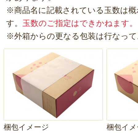
しくお願い…しま…す。」
※商品名に記載されている玉数は概
え、富山さん。ごっつイケメン。
す。
玉数のご指定はできかねます。
※外箱からの更なる包装は行なって
じゃなくてプラム。しっかりとプ
なければ。
ということでさっそく完熟プラム
なんと皮ごと食べられるというこ
まいかせてもらいます！
ガブっとな。
え、うま！！！これうまいです社長
梱包イメージ
梱包イメ
さっぱりとした甘さにバランスの