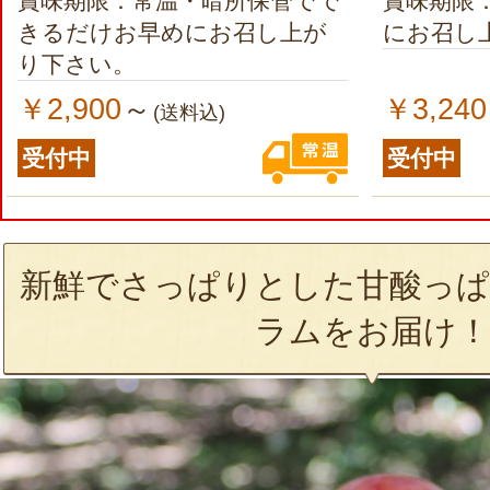
賞味期限：常温・暗所保管でで
賞味期限
きるだけお早めにお召し上が
にお召し
り下さい。
￥2,900
￥3,240
～
(送料込)
受付中
受付中
新鮮でさっぱりとした甘酸っぱ
ラムをお届け！