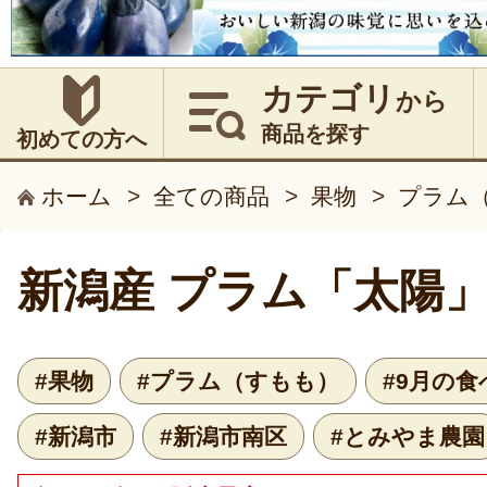
カテゴリ
から
商品を探す
初めての方へ
ホーム
>
全ての商品
>
果物
>
プラム
新潟産 プラム「太陽
#果物
#プラム（すもも）
#9月の
#新潟市
#新潟市南区
#とみやま農園