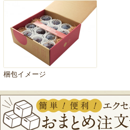
高！
爽やかー！
ひとつ、またひとつと食べてあっと
食。
これは毎年の収穫が楽しみだ♪
梱包イメージ