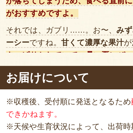
が落ちてしまうため、食べる直前に
がおすすめですよ。
それでは、ガブリ……。お〜、
みず
ーシー
ですね。
甘くて濃厚な果汁
が
さっぱりとしていて、暑い夏にぴ
て、なんといっても
シャリシャリ
お届けについて
しいです。さわやかな味わいは、暑
てくれますね！
※収穫後、受付順に発送となるため
できかねます。
※天候や生育状況によって、出荷時