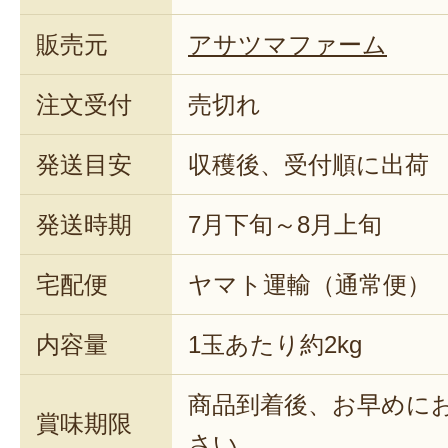
販売元
アサツマファーム
注文受付
売切れ
発送目安
収穫後、受付順に出荷
発送時期
7月下旬～8月上旬
宅配便
ヤマト運輸（通常便）
内容量
1玉あたり約2kg
商品到着後、お早めに
賞味期限
さい