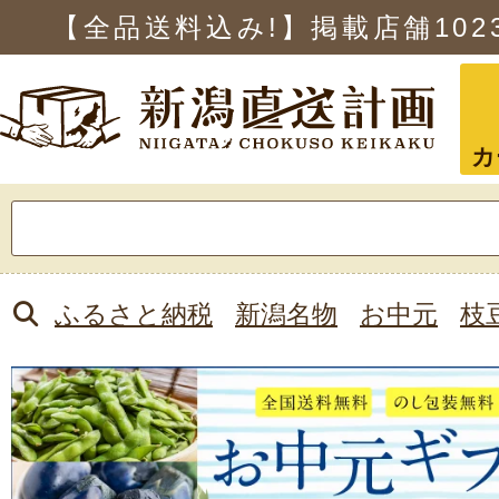
【全品送料込み!】掲載店舗
102
カ
検
索:
ふるさと納税
新潟名物
お中元
枝