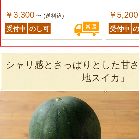
￥3,300
￥5,200
～
(送料込)
受付中
のし可
受付中
シャリ感とさっぱりとした甘さ
地スイカ」