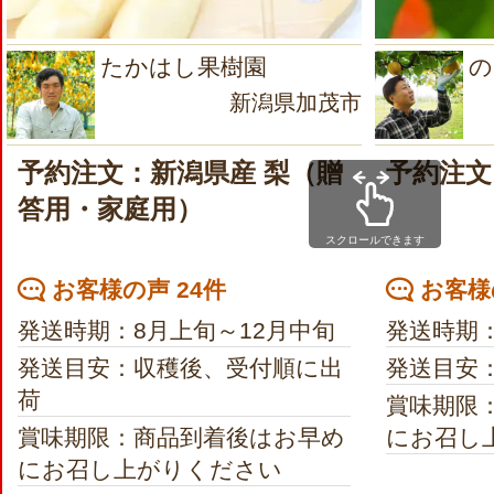
たかはし果樹園
の
新潟県加茂市
予約注文：新潟県産 梨（贈
予約注文
答用・家庭用）
スクロールできます
お客様の声 24件
お客様
発送時期：8月上旬～12月中旬
発送時期
発送目安：収穫後、受付順に出
発送目安
荷
賞味期限
賞味期限：商品到着後はお早め
にお召し
にお召し上がりください