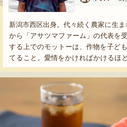
新潟市西区出身。代々続く農家に生ま
から「アサツマファーム」の代表を
する上でのモットーは、作物を子ど
てること。愛情をかければかけるほ
い野菜に育つと思います」と、圭一
たっぷり注いで、丁寧に育てた自慢
は、「夏の風物詩」として多くのフ
る。