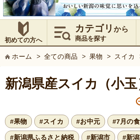
カテゴリ
から
商品を探す
初めての方へ
ホーム
>
全ての商品
>
果物
>
スイカ
新潟県産スイカ（小玉
#果物
#スイカ
#お中元
#7月の
#新潟県ふるさと納税
#新潟市
#新