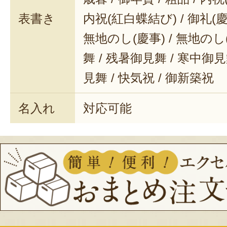
ば、少し肩の力を抜くことができそ
表書き
内祝(紅白蝶結び) / 御礼(慶事
助は、一主婦としてオススメしたい
無地のし(慶事) / 無地のし
す！
舞 / 残暑御見舞 / 寒中御見舞
見舞 / 快気祝 / 御新築祝
名入れ
対応可能