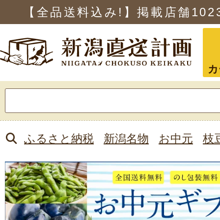
【全品送料込み!】掲載店舗
102
カ
検
索:
ふるさと納税
新潟名物
お中元
枝