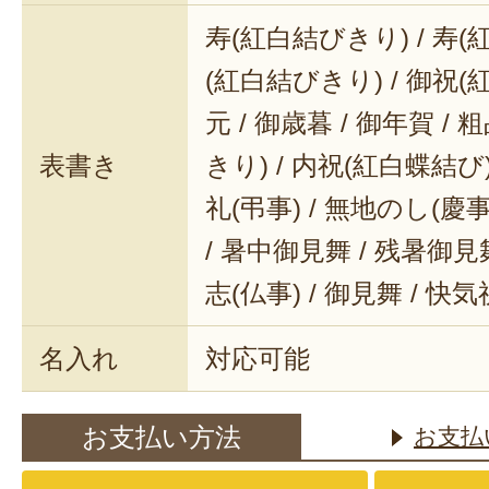
寿(紅白結びきり) / 寿(
(紅白結びきり) / 御祝(
元 / 御歳暮 / 御年賀 / 
表書き
きり) / 内祝(紅白蝶結び) 
礼(弔事) / 無地のし(慶事
/ 暑中御見舞 / 残暑御見舞
志(仏事) / 御見舞 / 快
名入れ
対応可能
お支払い方法
お支払