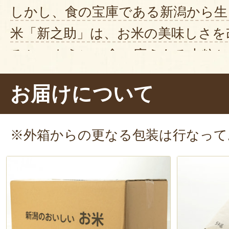
しかし、食の宝庫である新潟から生
米「新之助」は、お米の美味しさを
るかのように、食べ応えある大粒と
っかりと感じられます。この存在感
お届けについて
主役と言っても過言ではないでしょ
を合わせて食べようかな」
と毎日の
※外箱からの更なる包装は行なって
せてくれます。
そして、徳永農園さんの新之助は
旨
ち！
美味しい新之助がより美味しく
さて、美味しい新之助と何を合わせ