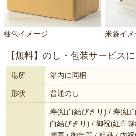
私なら、まずは漬物！大粒の新之助
ら、塩っ気のある漬物をパリッと食
いですか〜。たまりません。そして
梱包イメージ
米袋イメ
良いですね。「新之助の旨み」と「
【無料】のし・包装サービスに
チング。是非とも炊きたて、焼きた
い！他にも、お茶漬けにしてみる
場所
箱内に同梱
う？食べ応えのある新之助が、素朴
形状
普通のし
ランクアップさせちゃいます。
寿(紅白結びきり) / 寿(紅白
毎日の食事は、考えるのも用意する
白結びきり) / 御祝(紅白蝶結
だけで美味しく、食べ応えのある「
歳暮 / 御年賀 / 粗品 / 内