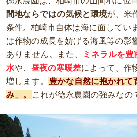
徳永農園は、柏崎市の山間地に位
間地ならではの気候と環境
が、米
条件。柏崎市自体は海に面してい
は作物の成長を妨げる海風等の影
ありません。また、
ミネラルを豊
水
や、
昼夜の寒暖差
によって、作
増します。
豊かな自然に抱かれて
み」。
これが徳永農園の強みなの