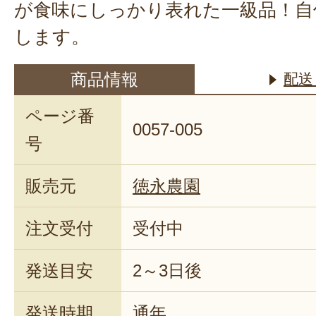
が食味にしっかり表れた一級品！自
します。
商品情報
配送
ページ番
0057-005
号
販売元
徳永農園
注文受付
受付中
発送目安
2～3日後
発送時期
通年