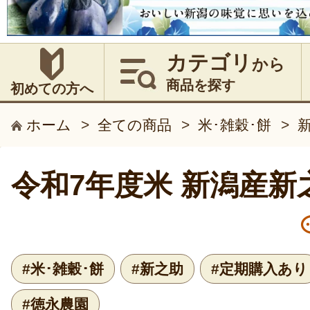
カテゴリ
から
商品を探す
初めての方へ
ホーム
>
全ての商品
>
米･雑穀･餅
>
令和7年度米 新潟産新
#米･雑穀･餅
#新之助
#定期購入あり
#徳永農園