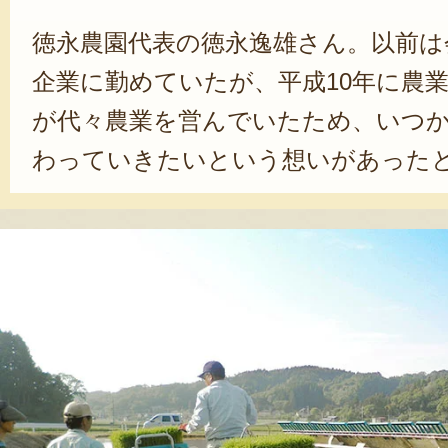
徳永農園代表の徳永逸雄さん。以前は
企業に勤めていたが、平成10年に農
が代々農業を営んでいたため、いつ
わっていきたいという想いがあったと
に農園を法人化し、現在、経営面積1
作面積12ヘクタール、施設や露地野
ールほどの規模にまで拡大させた。
徳永さんは経営開始時から法人経営を
者の農業離れが進む現状を打開する
して社会保険に加入し、年次有給休暇
の会社員と同じにすることが理想で