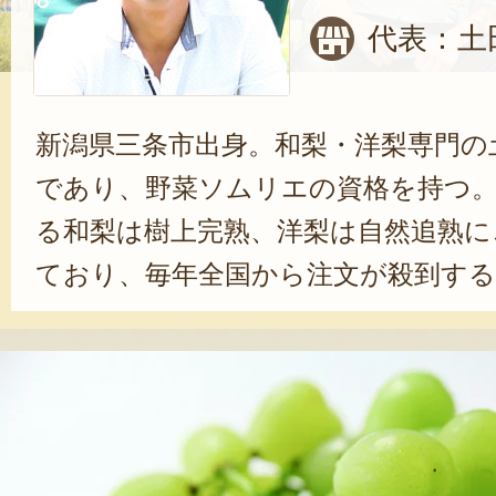
代表：土
新潟県三条市出身。和梨・洋梨専門の
であり、野菜ソムリエの資格を持つ
る和梨は樹上完熟、洋梨は自然追熟に
ており、毎年全国から注文が殺到する
平成27年1月には三条果樹専門家集団
代表を努めている。三条と果樹に情
に三条の果樹の魅力を全国に発信して
的な活動を展開し、三条の果樹栽培を
いくだろう。