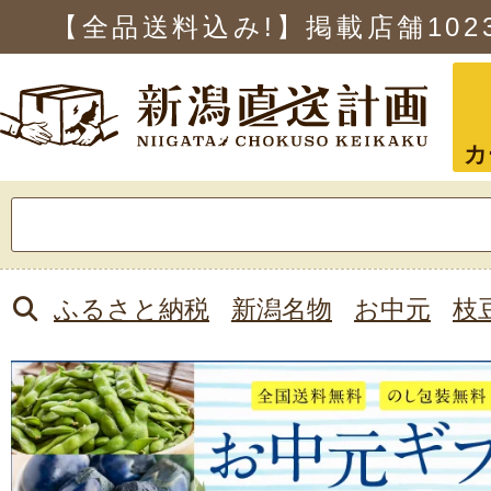
【全品送料込み!】掲載店舗
102
カ
検
索:
ふるさと納税
新潟名物
お中元
枝