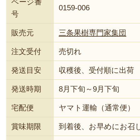
ページ番
0159-006
号
販売元
三条果樹専門家集団
注文受付
売切れ
発送目安
収穫後、受付順に出荷
発送時期
8月下旬～9月下旬
宅配便
ヤマト運輸（通常便）
賞味期限
到着後、お早めにお召