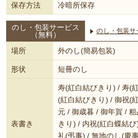
保存方法
冷暗所保存
のし・包装サービス
のし・包装サ
（無料）
場所
外のし(簡易包装)
形状
短冊のし
寿(紅白結びきり) / 寿(
(紅白結びきり) / 御祝(
元 / 御歳暮 / 御年賀 / 
表書き
きり) / 内祝(紅白蝶結び) 
礼(弔事) / 無地のし(慶事