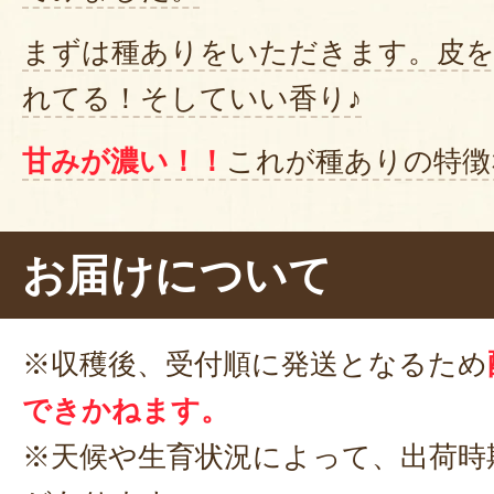
まずは種ありをいただきます。皮を
れてる！そしていい香り♪
甘みが濃い！！
これが種ありの特徴
続いて種なしもいただきます。やや
お届けについて
かな？でもやっぱり食べやすいで
食べちゃう♪
※収穫後、受付順に発送となるため
一粒に旬の美味しさがギュギュっと
できかねます。
の巨峰は、種あり、種なし、どちら
※天候や生育状況によって、出荷時
美味しさです。