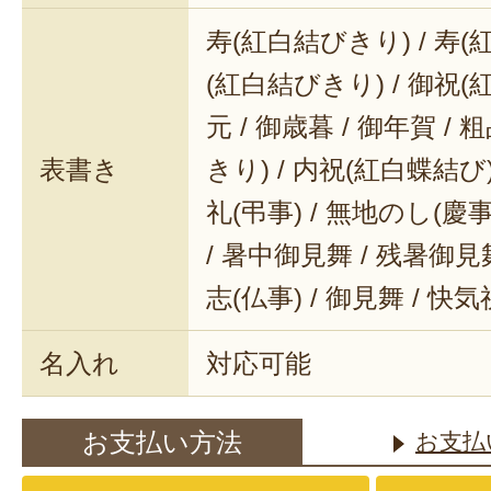
寿(紅白結びきり) / 寿(
(紅白結びきり) / 御祝(
元 / 御歳暮 / 御年賀 / 
表書き
きり) / 内祝(紅白蝶結び) 
礼(弔事) / 無地のし(慶事
/ 暑中御見舞 / 残暑御見舞
志(仏事) / 御見舞 / 快
名入れ
対応可能
お支払い方法
お支払