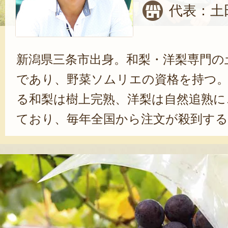
代表：土
新潟県三条市出身。和梨・洋梨専門の
であり、野菜ソムリエの資格を持つ
る和梨は樹上完熟、洋梨は自然追熟に
ており、毎年全国から注文が殺到する
平成27年1月には三条果樹専門家集団
代表を努めている。三条と果樹に情
に三条の果樹の魅力を全国に発信して
的な活動を展開し、三条の果樹栽培を
いくだろう。