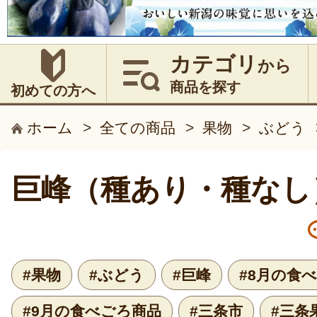
カテゴリ
から
商品を探す
初めての方へ
ホーム
>
全ての商品
>
果物
>
ぶどう
巨峰（種あり・種なし
#果物
#ぶどう
#巨峰
#8月の食
#9月の食べごろ商品
#三条市
#三条