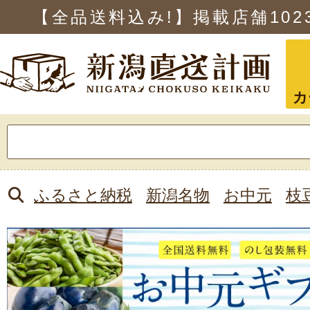
【全品送料込み!】掲載店舗
102
カ
検
索:
ふるさと納税
新潟名物
お中元
枝