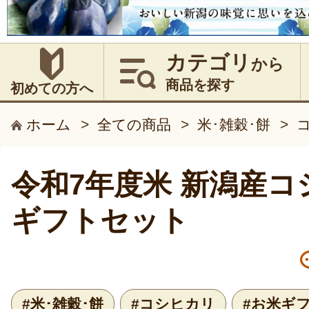
カテゴリ
から
商品を探す
初めての方へ
ホーム
>
全ての商品
>
米･雑穀･餅
>
令和7年度米 新潟産
ギフトセット
#米･雑穀･餅
#コシヒカリ
#お米ギ