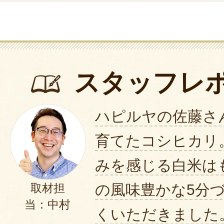
スタッフレ
ハピルヤの佐藤さ
育てたコシヒカリ
みを感じる白米は
の風味豊かな5分
取材担
当：中村
くいただきました