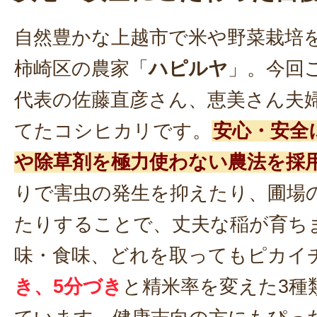
自然豊かな上越市で米や野菜栽培
柿崎区の農家「
ハピルヤ
」。今回
代表の佐藤直彦さん、恵美さん夫
てたコシヒカリです。
安心・安全
や除草剤を極力使わない農法を採
りで害虫の発生を抑えたり、圃場
たりすることで、丈夫な稲が育ち
味・食味、どれを取ってもピカイ
き、5分づき
と精米率を変えた3種