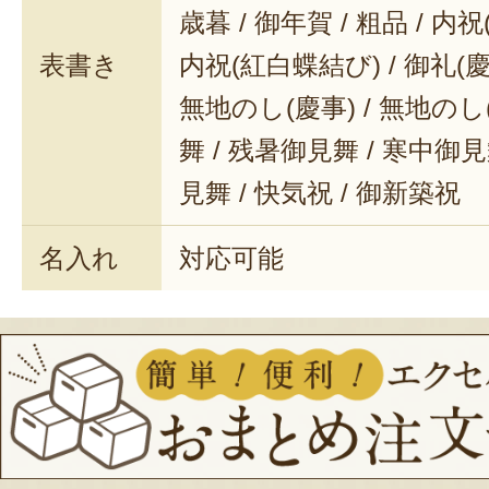
歳暮 / 御年賀 / 粗品 / 内
表書き
内祝(紅白蝶結び) / 御礼(慶事
無地のし(慶事) / 無地のし
舞 / 残暑御見舞 / 寒中御見舞
見舞 / 快気祝 / 御新築祝
名入れ
対応可能