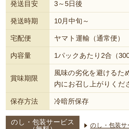
発送目安
3～5日後
発送時期
10月中旬～
宅配便
ヤマト運輸（通常便）
内容量
1パックあたり2合（300
風味の劣化を避けるた
賞味期限
内にお召し上がりくだ
保存方法
冷暗所保存
のし・包装サービス
のし・包装サ
（無料）