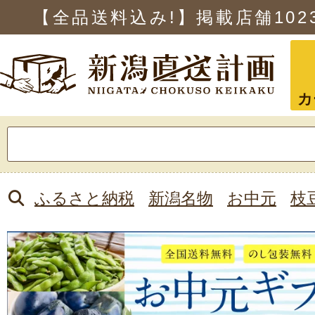
【全品送料込み!】掲載店舗
102
カ
検
索:
ふるさと納税
新潟名物
お中元
枝