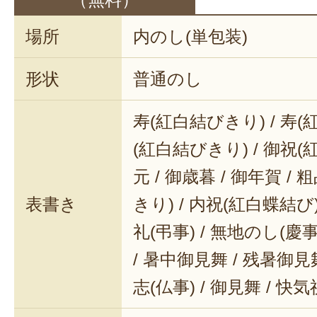
場所
内のし(単包装)
形状
普通のし
寿(紅白結びきり) / 寿(
(紅白結びきり) / 御祝(
元 / 御歳暮 / 御年賀 / 
表書き
きり) / 内祝(紅白蝶結び) 
礼(弔事) / 無地のし(慶事
/ 暑中御見舞 / 残暑御見舞
志(仏事) / 御見舞 / 快