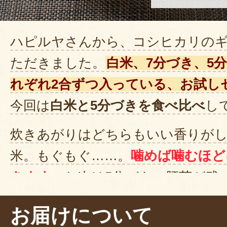
ハピルヤさんから、コシヒカリの
ただきました。
白米、7分づき、5
れぞれ2合ずつ入っている、お試し
今回は
白米と5分づきを食べ比べ
し
炊きあがりはどちらもいい香りが
米。もぐもぐ……。
噛めば噛むほど
きます
。お次は5分づき。胚芽が残
し歯ごたえがりますね～。
玄米の風
お届けについて
い
です。皆さんも好みや気分に合わ