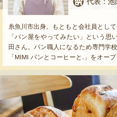
代表：池
糸魚川市出身。もともと会社員とし
「パン屋をやってみたい」という思
田さん。パン職人になるため専門学校に
「MIMI パンとコーヒーと.」をオー
に北海道小麦『キタノカオリ』の美
す。念願の自分のお店を出す際は、
したパンを作ろうと決めていました
語る。キタノカオリ100％の食パン
味を活かしたパンが自慢だ。「親子