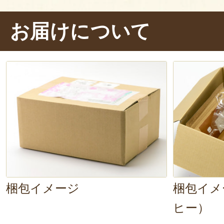
セットのコーヒーを淹れていただ
お届けについて
クリームチーズをのせて、ぱくり…
ちじくの甘酸っぱさと、クリームチ
妙！
くるみの香ばしさと食感
がア
美味しいです。さらに、
深煎りのコ
きゅっと口の中を引き締めてくれま
梱包イメージ
梱包イメ
ヒー）