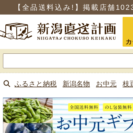
【全品送料込み!】掲載店舗
102
カ
検
索:
ふるさと納税
新潟名物
お中元
枝