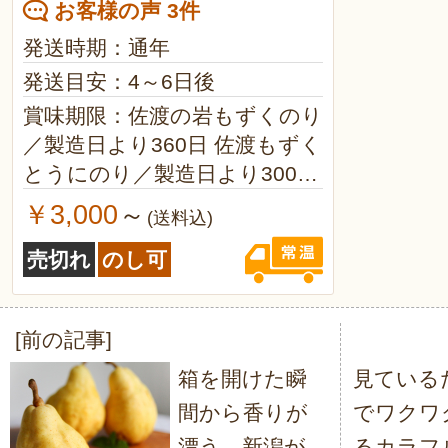
お客様の声 3件
発送時期：通年
発送目安：4～6日後
賞味期限：佐渡の岩もずくのり
／製造日より360日 佐渡もずく
とうにのり／製造日より300日
佐渡の極みさざえ味噌／製造日
￥3,000
～
(送料込)
より150日
売切れ
のし可
[前の記事]
投
箱を開けた瞬
見ている
稿
間から香りが
でワクワ
ナ
漂う、新潟が
るカラフ