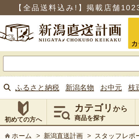
【全品送料込み!】掲載店舗
102
カ
検
索:
ふるさと納税
新潟名物
お中元
枝
カテゴリ
から
商品を探す
初めての方へ
ホーム
>
新潟直送計画
>
スタッフレポ