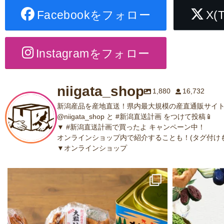
Facebookをフォロー
X(
Instagramをフォロー
niigata_shop
1,880
16,732
新潟産品を産地直送！県内最大規模の産直通販サイト
@niigata_shop と #新潟直送計画 をつけて投稿📱
▼ #新潟直送計画で買ったよ キャンペーン中！
オンラインショップ内で紹介することも！(タグ付けも
▼オンラインショップ