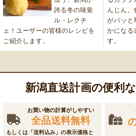
ビ
誇る冬の味覚
んじん。
ゲ
ル・レクチ
がパッと
ー
ェ！ユーザーの皆様のレシピを
かになる
シ
ご紹介します。
す。
ョ
ン
新潟直送計画の便利
お買い物の計算がしやすい
全品送料無料
もしくは「送料込み」の表示価格と