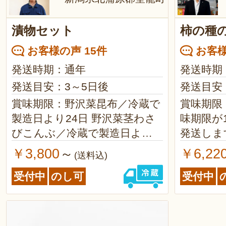
漬物セット
柿の種
お客様の声 15件
お客様
発送時期：通年
発送時期
発送目安：3～5日後
発送目安
賞味期限：野沢菜昆布／冷蔵で
賞味期限：
製造日より24日 野沢菜茎わさ
味期限が
びこんぶ／冷蔵で製造日より
発送しま
24日 数の子ハリハリ大根／冷
￥3,800
￥6,22
～
(送料込)
蔵で製造日より24日 松前漬／
受付中
のし可
受付中
冷蔵で製造日より19日 数の子
わさび山海漬／冷蔵で製造日よ
り24日