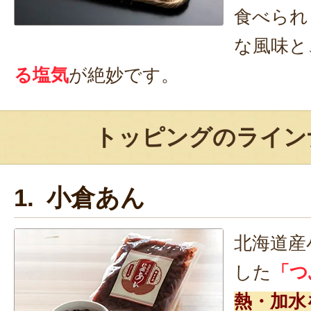
食べられ
な風味と
る塩気
が絶妙です。
トッピングのライン
1. 小倉あん
北海道産
した
「つ
熱・加水