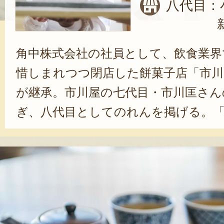
八代目：
角中株式会社の社員として、飲食業界で
惜しまれつつ閉店した餅菓子店「市川
が継承。市川屋の七代目・市川匡さん
ぎ、八代目としてのれんを掲げる。
た私たちにとって、市川屋の味は、
た。新潟の誇るべき歴史や美味しさ
つないでいきたい。そんな思いから
として名乗りをあげました」と、小
代店主が受け継いできた味わいを届