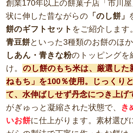
創業170年以上の餅菓子店「市川
状に伸した昔ながらの
「のし餅」
餅のギフトセット
をご紹介します
青豆餅
といった3種類のお餅のほ
しあん・青きな粉
のトッピングを
け。
のし餅のもち米は、厳選した
ねもち」を100％使用。じっくり
て、水伸ばしせず丹念につき上げ
がぎゅっと凝縮された状態で、
き
いお餅
に仕上がります。素材選び