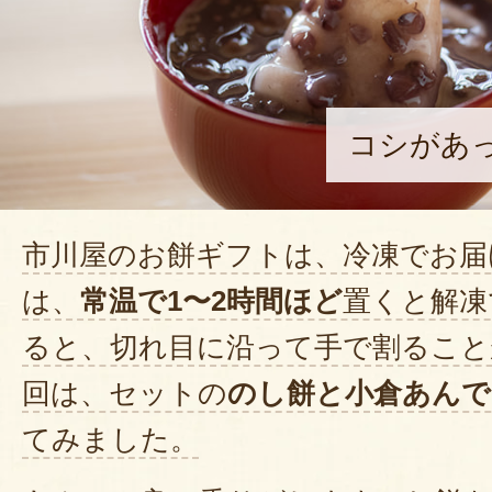
コシがあ
市川屋のお餅ギフトは、冷凍でお届
は、
常温で1〜2時間ほど
置くと解凍
ると、切れ目に沿って手で割ること
回は、セットの
のし餅と小倉あんで
てみました。