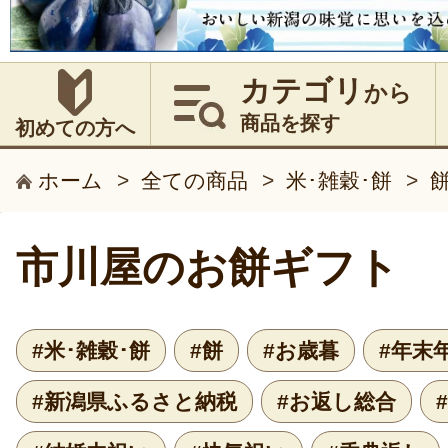
カテゴリ
から
商品を探す
初めての方へ
ホーム
>
全ての商品
>
米･雑穀･餅
>
市川屋のお餅ギフト
#米･雑穀･餅
#餅
#お歳暮
#年末
#新潟県ふるさと納税
#お返し総合