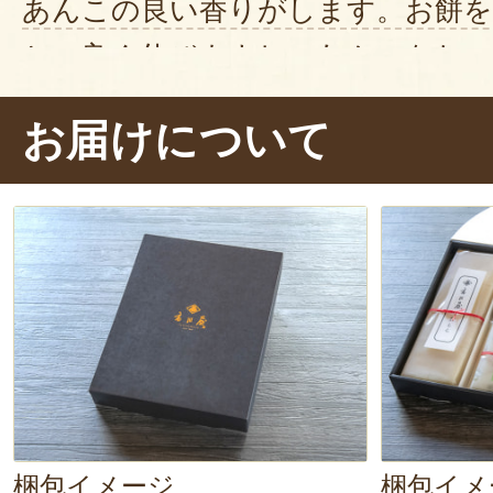
あんこの良い香りがします。お餅を
と、良く伸びますね。あんこをたっ
ぱくり……。きめが細かく、
なめら
お届けについて
す。
コシが強く、噛むほどにもち
じます。
あんこの甘さも絶妙で、
ます〜！
梱包イメージ
梱包イメ