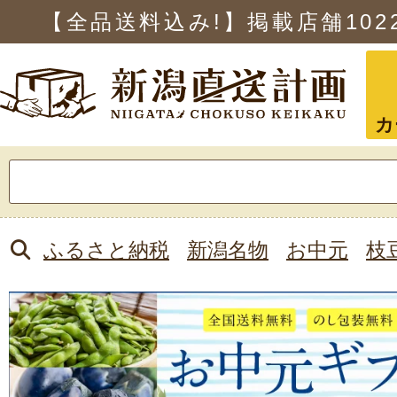
【全品送料込み!】掲載店舗
102
カ
検
索:
ふるさと納税
新潟名物
お中元
枝