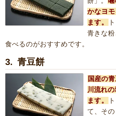
餅」。
噛
かなヨモ
ます。
ト
青きな粉
食べるのがおすすめです。
3. 青豆餅
国産の青
川流れの
ます。
ト
て、その