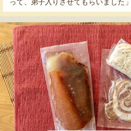
って、弟子入りさせてもらいました」
年間の修業期間を経て、2006年、地
プン。「ジャッキー・チェンが好き
ーの映画風に『喰拳』という店名にし
う。修業時代に培った豚骨醤油のラー
している。「ありがたいことに、お
んでくれるリピーターが多いです。
てもらえるのが一番嬉しいですね」
いて語った。