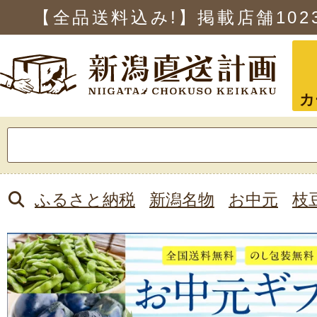
【全品送料込み!】掲載店舗
102
カ
検
索:
ふるさと納税
新潟名物
お中元
枝