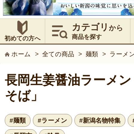
カテゴリ
から
商品を探す
初めての方へ
ホーム
>
全ての商品
>
麺類
>
ラーメ
長岡生姜醤油ラーメン
そば」
#麺類
#ラーメン
#新潟名物特集