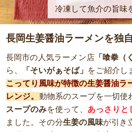
冷凍して魚介の旨味
長岡生姜醤油ラーメンを独
長岡市の人気ラーメン店
「喰拳（
ら、
「そいがぁそば」
をご紹介し
こってり風味が特徴の生姜醤油ラ
レンジ。
動物系のスープを一切使
スープのみ
を使って、
あっさりと
ました。その分
生姜の風味
が引き