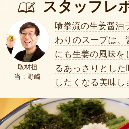
スタッフレ
喰拳流の生姜醤油
わりのスープは、
にも生姜の風味を
るあっさりとした
取材担
当：野崎
したくなる美味し