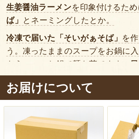
生姜醤油ラーメン
を印象付けるため
ば」
とネーミングしたとか。
冷凍で届いた「そいがぁそば」
を作
う。凍ったままのスープをお鍋に入
もう一つのお鍋で麺を茹でます。
目
30秒。
温まったスープ・麺・具材を
お届けについて
で
ネギやなるとなどの具材をトッ
です！
では、ズルズル……おぉ、
麺がもち
えありますね。スープは
しっかりと