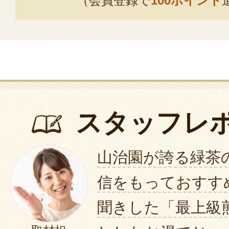
（会員登録で
100ポイント
スタッフレ
山治園が誇る緑茶
信をもっておすす
聞きした「最上級