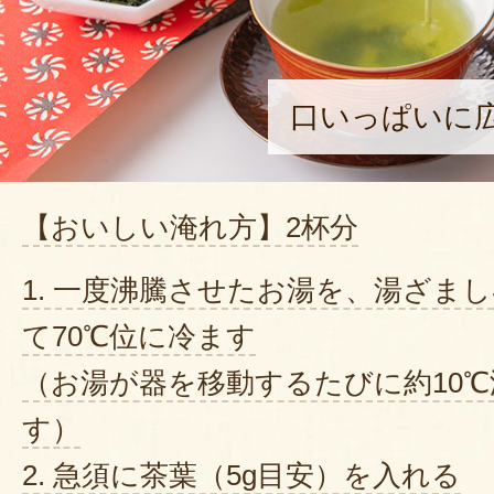
口いっぱいに
【おいしい淹れ方】2杯分
1. 一度沸騰させたお湯を、湯ざま
て70℃位に冷ます
（お湯が器を移動するたびに約10
す）
2. 急須に茶葉（5g目安）を入れる