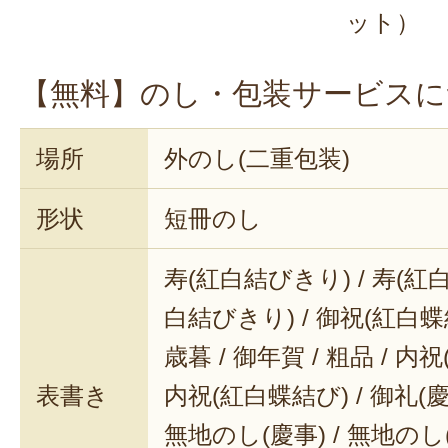
ット）
【無料】のし・包装サービスに
場所
外のし(二重包装)
形状
短冊のし
寿(紅白結びきり) / 寿(紅白
白結びきり) / 御祝(紅白蝶結
歳暮 / 御年賀 / 粗品 / 内
表書き
内祝(紅白蝶結び) / 御礼(慶事
無地のし(慶事) / 無地のし