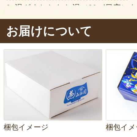
3. 湯ざまししたお湯（80ml目安）
抽出する
お届けについて
4. 少しずつ均等に注ぎ分け、
最後の
5. 同様の手順で、二煎目・三煎目
ます
緑茶は、
湯冷まししたお湯でじっく
み成分がより引き出されます。昔か
を淹れるコツで「やけどさせるな
という言葉があるそうです。沸騰し
梱包イメージ
梱包イメ
なく、適温に冷まし、「お茶をやけ