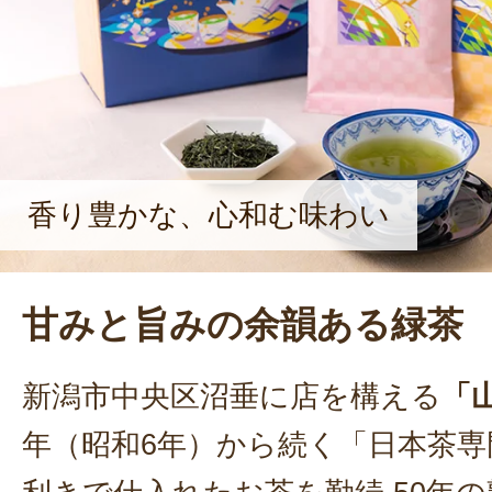
のお茶のおいしさを知ってほしい」
も山治園の未来の一翼を担い、日本茶
いく。
香り豊かな、心和む味わい
甘みと旨みの余韻ある緑茶
新潟市中央区沼垂に店を構える
「
年（昭和6年）から続く「日本茶専