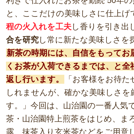
利きで仕入れたお茶を勤続 50年
と、ここだけの美味しさに仕上げ
程の火入れを工夫
し香りを引き出
合を研究
し常に新たな美味しさを
新茶の時期には、自信をもってお
くお茶が入荷できるまでは、と全
返し行います。
「お客様をお待た
しれませんが、確かな美味しさを
す。」今回は、山治園の一番人気
茶・山治園特上煎茶をはじめ、ま
露、抹茶入り玄米茶などをご用意