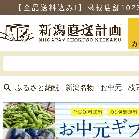
【全品送料込み!】掲載店舗
102
カ
検
索:
ふるさと納税
新潟名物
お中元
枝