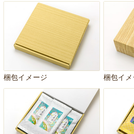
と。また、お茶の葉の量に対してお
ない「溺れさせない」こと。このコ
でもすぐにお茶淹れ名人になれるん
さっそく、「いただきます～」「わ
わう、衝撃…！
一口お茶を含むと、
な旨みが広がり、強い甘みにうっと
梱包イメージ
梱包イメ
飲んでいるお茶とは全く別物のよう
いつまでも残る余韻は、さすが専門
す。想像を超えるおいしさでした。
な気持ちが続きそう♪