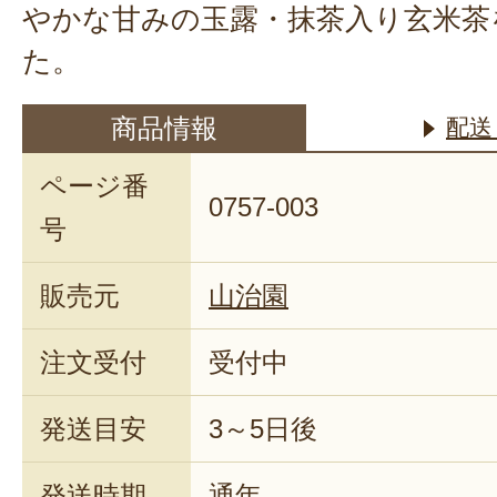
やかな甘みの玉露・抹茶入り玄米茶
た。
商品情報
配送
ページ番
0757-003
号
販売元
山治園
注文受付
受付中
発送目安
3～5日後
発送時期
通年