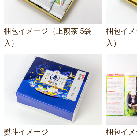
ゆっくりと日本茶を淹れて、飲むと
日々の生活の中に取り入れたいなと
梱包イメージ（上煎茶 5袋
梱包イメ
入）
入）
熨斗イメージ
梱包イメ