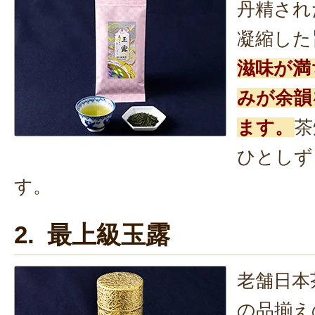
丹精され
凝縮した
滋味が満
みが余韻
ます。
茶
ひとしず
す。
2. 最上級玉露
老舗日本
の品揃え