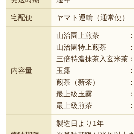
宅配便
ヤマト運輸（通常便）
山治園上煎茶 ：1袋
山治園特上煎茶 ：1
三倍特濃抹茶入玄米茶：1
内容量
玉露 ：1袋あた
煎茶（新茶） ：1袋
最上級玉露 ：1缶
最上級煎茶 ：1缶
製造日より1年