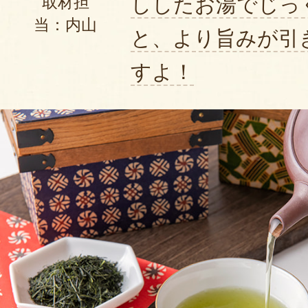
ししたお湯でじっ
取材担
当：内山
と、より旨みが引
すよ！