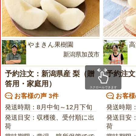
やまきん果樹園
高
新潟県加茂市
予約注文：新潟県産 梨（贈
予約注文
答用・家庭用）
スクロールできます
お客様の声 3件
お客様
発送時期：8月中旬～12月下旬
発送時期：
発送目安：収穫後、受付順に出
発送目安
荷
荷