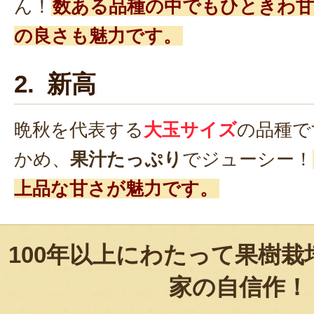
ん！
数ある品種の中でもひときわ甘
の良さも魅力です。
2. 新高
晩秋を代表する
大玉サイズ
の品種で
かめ、
果汁たっぷり
でジューシー！
上品な甘さが魅力です。
100年以上にわたって果樹
家の自信作！