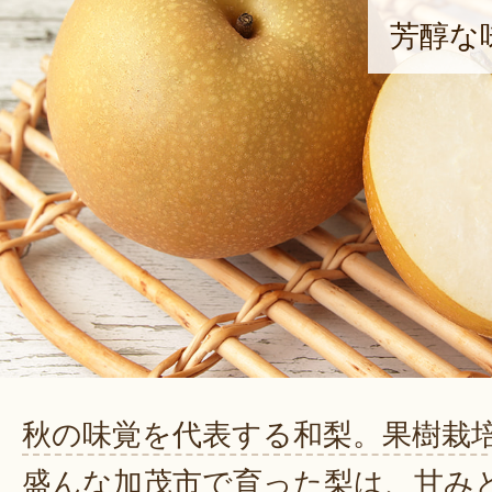
芳醇な
秋の味覚を代表する和梨。果樹栽
盛んな加茂市で育った梨は、甘み