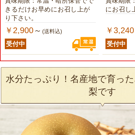
賞味期限：常温・暗所保管でで
賞味期限
きるだけお早めにお召し上が
にお召し
り下さい。
￥2,900
￥3,240
～
(送料込)
受付中
受付中
水分たっぷり！名産地で育った
梨です