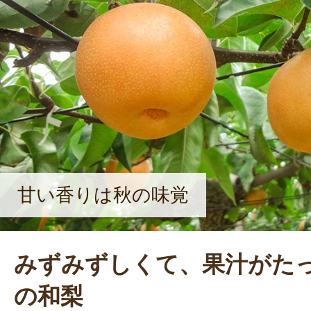
樹齢・樹勢を見極めながら、その作物
時取り入れているという。たとえば
機質肥料。「おこがましいですが、
経験もあるんです。フランス生まれの
てるなら、フランス生まれの土壌菌
ゃない？って思ったんですよね」と
に比べてより地力が高まったそうだ
は、籾殻と食品残渣をブレンドした
甘い香りは秋の味覚
る。「農家は持ちつ持たれつ。栽培方
は、先輩農家や仲間から学ぶことも
みずみずしくて、果汁がた
も良きライバルとしてお互い切磋琢
の和梨
農業を守っていきたいですね」と、