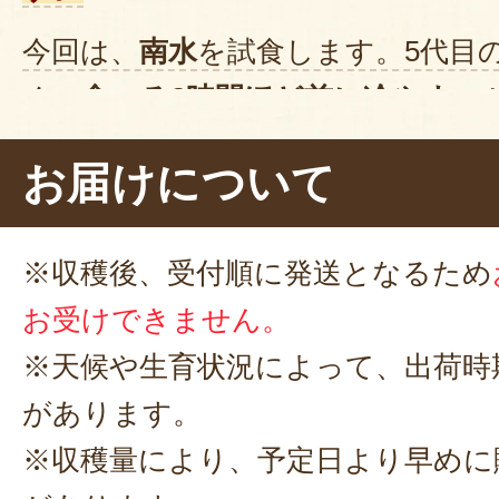
今回は、
南水
を試食します。5代目
く、
食べる2時間ほど前に冷やす
の
よ。
お届けについて
では、シャリッ……うん、
シャリシ
りません！食べごたえありますね
※収穫後、受付順に発送となるため
あま〜い果汁があふれました。これ
お受けできません。
す！
※天候や生育状況によって、出荷時
があります。
※収穫量により、予定日より早めに