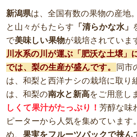
新潟県
は、全国有数の果物の産地
と山々がもたらす
「清らかな水」
で
美味しい果物
が栽培されていま
川水系の川が運ぶ「肥沃な土壌」
では、梨の生産が盛んです。
同市
は、和梨と西洋ナシの栽培に取り
は、和梨の
南水と新高
をご用意し
しくて果汁がたっぷり！
芳醇な味
ピーターから人気を集めています
め、
果実をフルーツパックで挟ん