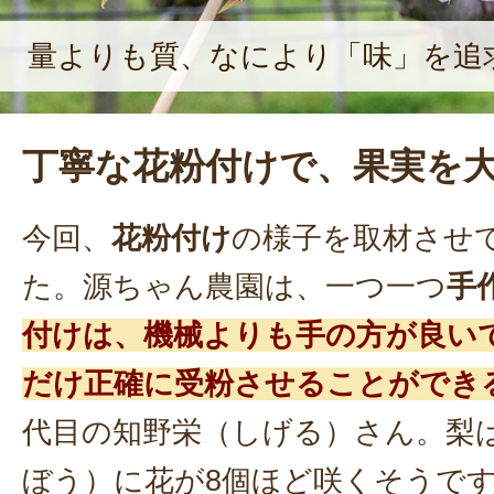
量よりも質、なにより「味」を追
丁寧な花粉付けで、果実を
今回、
花粉付け
の様子を取材させ
た。源ちゃん農園は、一つ一つ
手
付けは、機械よりも手の方が良い
だけ正確に受粉させることができ
代目の知野栄（しげる）さん。梨
ぼう）に花が8個ほど咲くそうで