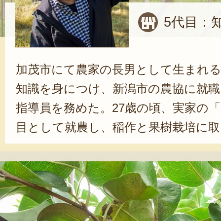
5代目：
加茂市にて農家の長男として生まれる
知識を身につけ、新潟市の農協に就職
指導員を務めた。27歳の頃、実家の「
目として就農し、稲作と果樹栽培に取
では知野さんというお宅が多いんで
代からは自分の名前を付けて『源ち
ようにしました」と、笑顔を見せる
こともあり、肥料選びは人一倍こだ