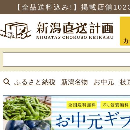
【全品送料込み!】掲載店舗
102
カ
検
索:
ふるさと納税
新潟名物
お中元
枝