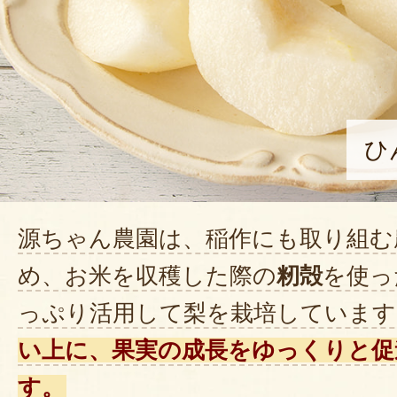
ひ
源ちゃん農園は、稲作にも取り組む
め、お米を収穫した際の
籾殻
を使っ
っぷり活用して梨を栽培しています
い上に、果実の成長をゆっくりと促
す。