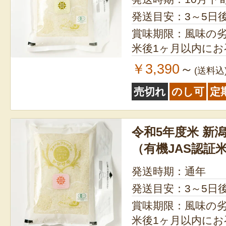
発送目安：3～5日
賞味期限：風味の
米後1ヶ月以内に
￥3,390
～
(送料込
売切れ
のし可
定
令和5年度米 新
（有機JAS認証
発送時期：通年
発送目安：3～5日
賞味期限：風味の
米後1ヶ月以内に