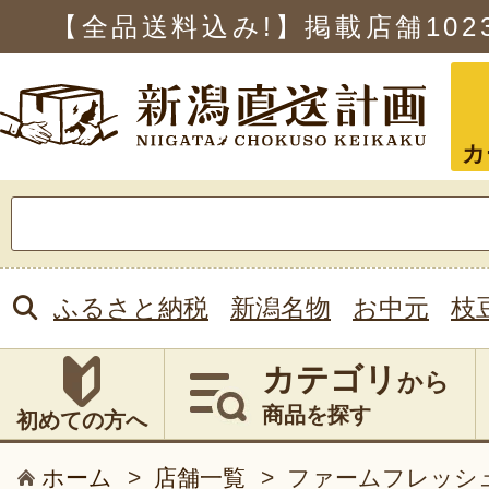
【全品送料込み!】掲載店舗
102
カ
検
索:
ふるさと納税
新潟名物
お中元
枝
カテゴリ
から
商品を探す
初めての方へ
ホーム
>
店舗一覧
>
ファームフレッシ