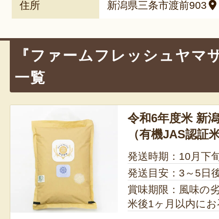
住所
新潟県三条市渡前903
『ファームフレッシュヤマ
一覧
令和6年度米 新
（有機JAS認証
発送時期：10月下
発送目安：3～5日
賞味期限：風味の
米後1ヶ月以内に