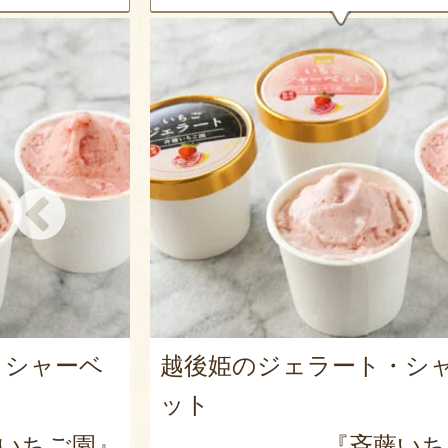
・シャーベ
越後姫のジェラート・シ
ット
いちご園』
『斉藤いち