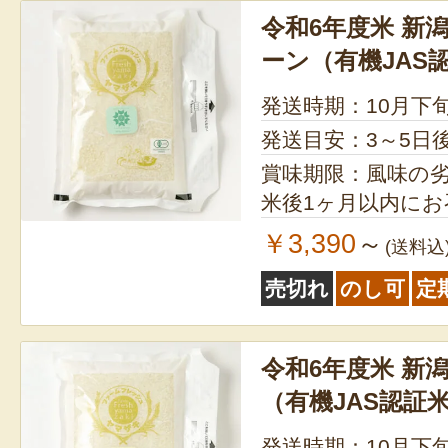
令和6年度米 新
ーン（有機JAS
発送時期：10月下
発送目安：3～5日
賞味期限：風味の
米後1ヶ月以内に
￥3,390
～
(送料込
売切れ
のし可
定
令和6年度米 新
（有機JAS認証
発送時期：10月下