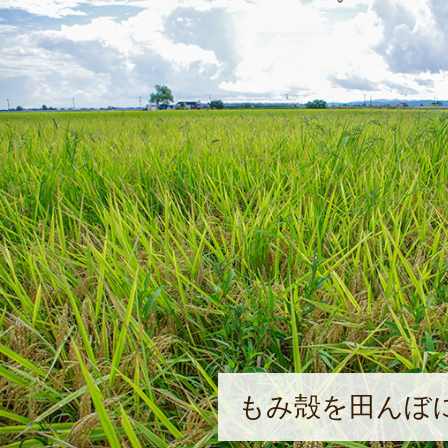
もみ殻を田んぼ