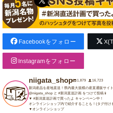
Facebookをフォロー
X(
Instagramをフォロー
niigata_shop
1,879
16,723
新潟産品を産地直送！県内最大規模の産直通販サイト
@niigata_shop と #新潟直送計画 をつけて投稿📱
▼ #新潟直送計画で買ったよ キャンペーン中！
オンラインショップ内で紹介することも！(タグ付けも
▼オンラインショップ