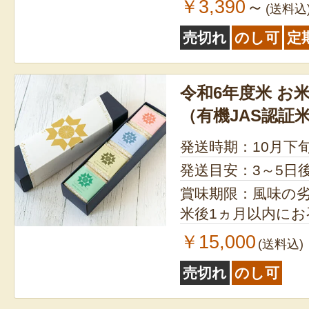
￥3,390
～
(送料込
売切れ
のし可
定
令和6年度米 お
（有機JAS認証
発送時期：10月下
発送目安：3～5日
賞味期限：風味の
米後1ヵ月以内に
￥15,000
(送料込)
売切れ
のし可