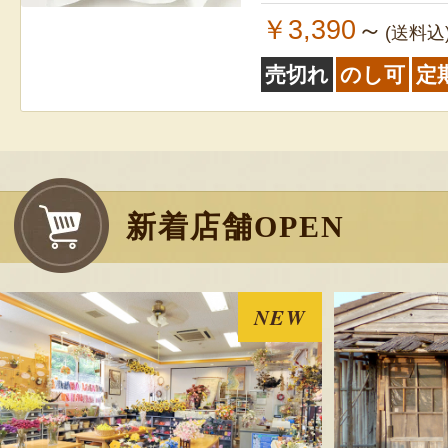
￥3,390
～
(送料込
売切れ
のし可
定
新着店舗OPEN
NEW