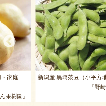
用・家庭
新潟産 黒埼茶豆（小平方
『野崎
ん果樹園』