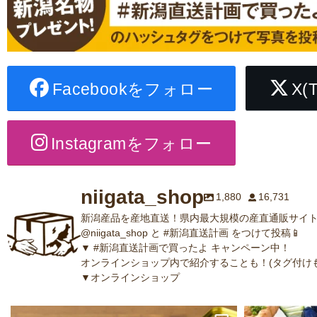
Facebookをフォロー
X(
Instagramをフォロー
niigata_shop
1,880
16,731
新潟産品を産地直送！県内最大規模の産直通販サイト
@niigata_shop と #新潟直送計画 をつけて投稿📱
▼ #新潟直送計画で買ったよ キャンペーン中！
オンラインショップ内で紹介することも！(タグ付けも
▼オンラインショップ