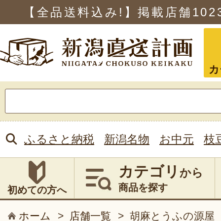
【全品送料込み!】掲載店舗
102
カ
検
索:
ふるさと納税
新潟名物
お中元
枝
カテゴリ
から
商品を探す
初めての方へ
ホーム
>
店舗一覧
>
胡麻とうふの源屋