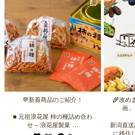
💬新着商品のご紹介！
🌾改
画」
■ 元祖浪花屋 柿の種詰め合わ
...
せ – 浪花屋製菓
新潟直送
に移住