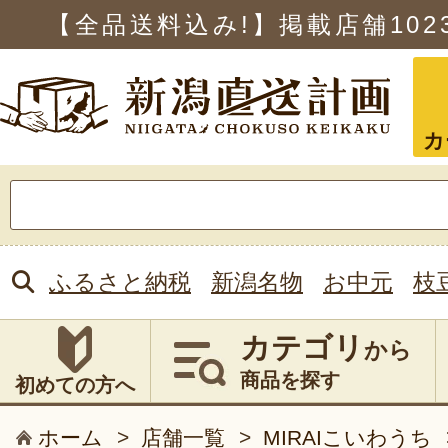
【全品送料込み!】掲載店舗
102
カ
検
索:
ふるさと納税
新潟名物
お中元
枝
カテゴリ
から
商品を探す
初めての方へ
ホーム
>
店舗一覧
>
MIRAIこいわうち