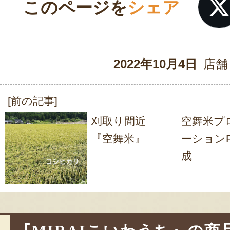
このページを
シェア
2022年10月4日
店舗
[前の記事]
投
刈取り間近
空舞米プ
稿
『空舞米』
ーション
ナ
成
ビ
ゲ
ー
シ