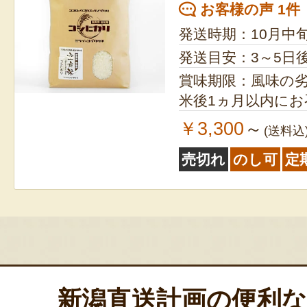
お客様の声 1件
発送時期：10月中
発送目安：3～5日
賞味期限：風味の
米後1ヵ月以内に
￥3,300
～
(送料込
売切れ
のし可
定
新潟直送計画の便利