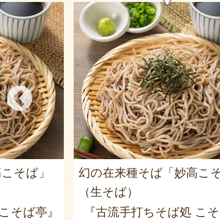
高こそば」
網代焼
『菓子道楽 
 こそば亭』