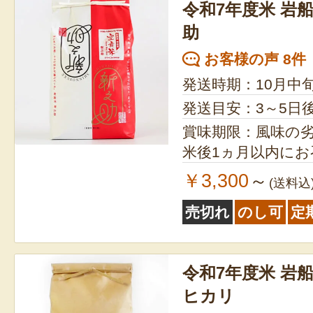
令和7年度米 岩
助
お客様の声 8件
発送時期：10月中
発送目安：3～5日
賞味期限：風味の
米後1ヵ月以内に
￥3,300
～
(送料込
売切れ
のし可
定
令和7年度米 岩
ヒカリ