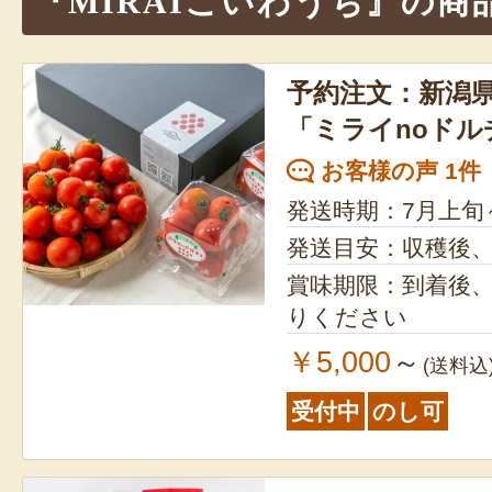
『MIRAIこいわうち』の商
ョ
ン
予約注文：新潟
「ミライnoドル
お客様の声 1件
発送時期：7月上旬
発送目安：収穫後
賞味期限：到着後
りください
￥5,000
～
(送料込
受付中
のし可