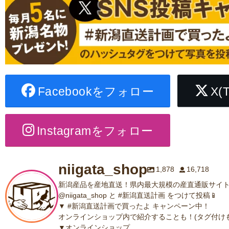
Facebookをフォロー
X(
Instagramをフォロー
niigata_shop
1,878
16,718
新潟産品を産地直送！県内最大規模の産直通販サイト
@niigata_shop と #新潟直送計画 をつけて投稿📱
▼ #新潟直送計画で買ったよ キャンペーン中！
オンラインショップ内で紹介することも！(タグ付けも
▼オンラインショップ