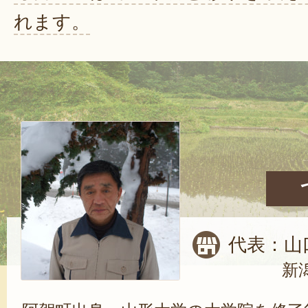
れます。
代表：山
新