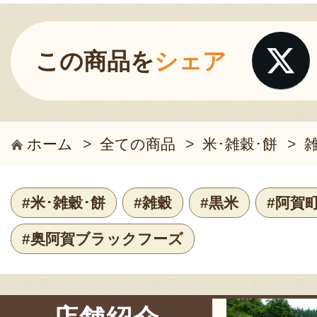
この商品を
シェア
ホーム
>
全ての商品
>
米･雑穀･餅
>
#米･雑穀･餅
#雑穀
#黒米
#阿賀
#奥阿賀ブラックフーズ