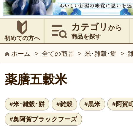
カテゴリ
から
商品を探す
初めての方へ
ホーム
>
全ての商品
>
米･雑穀･餅
>
薬膳五穀米
#米･雑穀･餅
#雑穀
#黒米
#阿賀
#奥阿賀ブラックフーズ