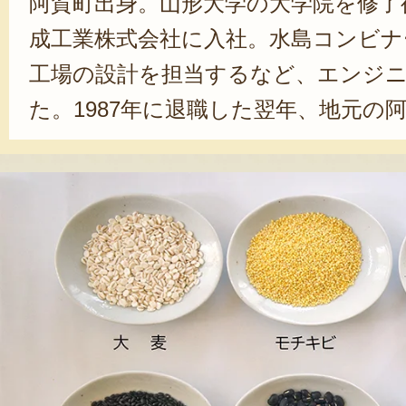
阿賀町出身。山形大学の大学院を修了後
成工業株式会社に入社。水島コンビナ
工場の設計を担当するなど、エンジ
た。1987年に退職した翌年、地元の
法人「にいがた奥阿賀ネットワーク」
中学校から体験教育旅行を受け入れる
化に関する事業」に従事した。1999
栽培を開始。2017年には、奥阿賀創
立し、「ブラックフーズ」の栽培に
「この地に合った、高付加価値の作物
賀町の地域おこしの鍵になる。持続可
整えて、次世代に渡したい」と熱く