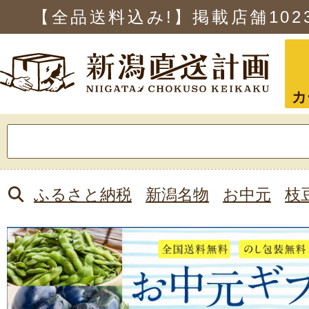
【全品送料込み!】掲載店舗
102
カ
検
索:
ふるさと納税
新潟名物
お中元
枝