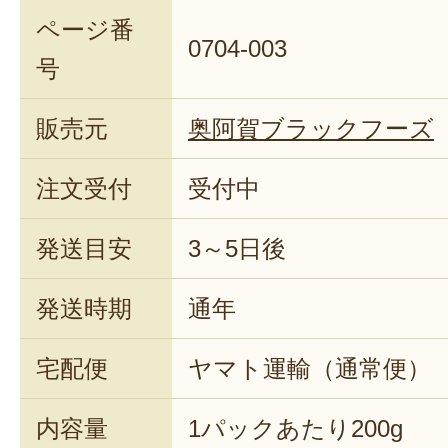
ページ番
0704-003
号
販売元
奥阿賀ブラックフーズ
注文受付
受付中
発送目安
3～5日後
発送時期
通年
宅配便
ヤマト運輸（通常便）
内容量
1パックあたり200g