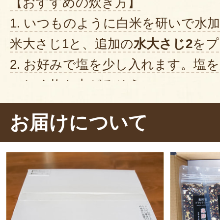
【おすすめの炊き方】
1. いつものように白米を研いで水
米大さじ1と、追加の
水大さじ2
をプ
2. お好みで塩を少し入れます。塩
いしく炊き上がるそう。
3. 軽く混ぜ合わせたら、
5時間以上
お届けについて
てから炊飯。
4. 炊き上がったら、全体をよくほ
お米全体が
色鮮やかな桜色に染まり
プチした食感を楽しめます。
玄米
わせられるので、ぜひご家庭でも