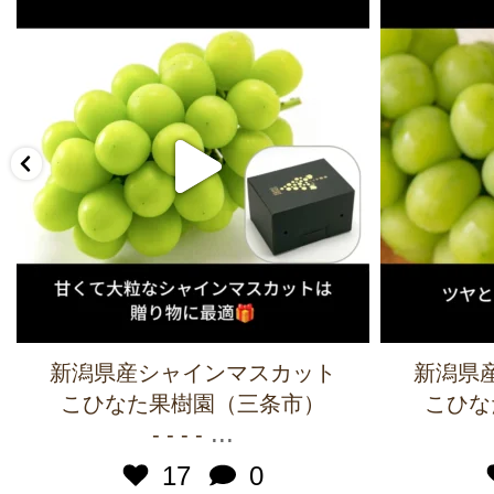
新潟県産シャインマスカット
新潟県
こひなた果樹園（三条市）
こひな
...
- - - -
17
0