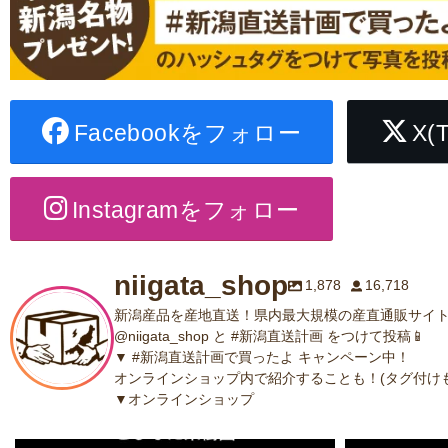
Facebookをフォロー
X(
Instagramをフォロー
niigata_shop
1,878
16,718
新潟産品を産地直送！県内最大規模の産直通販サイト
@niigata_shop と #新潟直送計画 をつけて投稿📱
▼ #新潟直送計画で買ったよ キャンペーン中！
オンラインショップ内で紹介することも！(タグ付けも
▼オンラインショップ