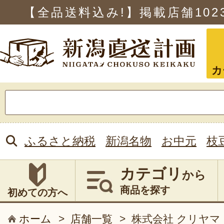
【全品送料込み!】掲載店舗
102
カ
検
索:
ふるさと納税
新潟名物
お中元
枝
カテゴリ
から
商品を探す
初めての方へ
ホーム
>
店舗一覧
>
株式会社 クリヤマ