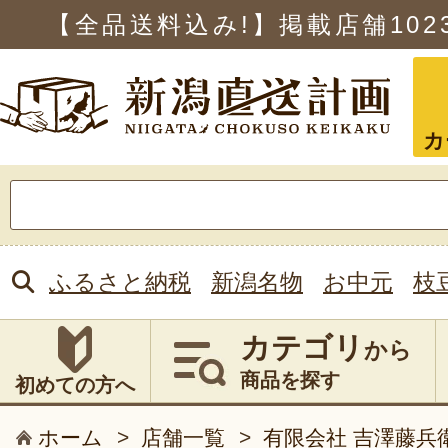
【全品送料込み!】掲載店舗
102
カ
検
索:
ふるさと納税
新潟名物
お中元
枝
カテゴリ
から
商品を探す
初めての方へ
ホーム
>
店舗一覧
>
有限会社 吉澤藤兵