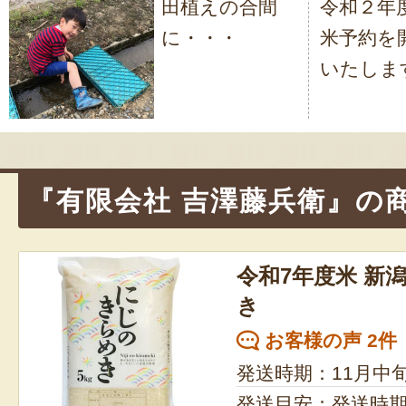
田植えの合間
令和２年
稿
に・・・
米予約を
ナ
いたしま
ビ
ゲ
ー
シ
『有限会社 吉澤藤兵衛』の
ョ
ン
令和7年度米 新
き
お客様の声 2件
発送時期：11月中
発送目安：発送時