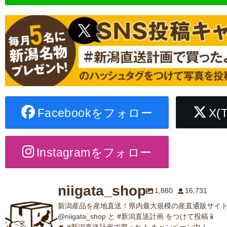
Facebookをフォロー
X(
Instagramをフォロー
niigata_shop
1,880
16,731
新潟産品を産地直送！県内最大規模の産直通販サイト
@niigata_shop と #新潟直送計画 をつけて投稿📱
▼ #新潟直送計画で買ったよ キャンペーン中！