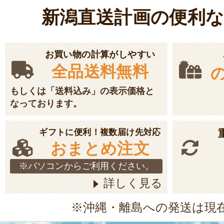
発送時期：11月上
新潟直送計画の便利
発送目安：2～3日
賞味期限：風味の
お買い物の計算がしやすい
米後1ヵ月以内に
全品送料無料
￥3,400
～
(送料込
もしくは「送料込み」の表示価格と
売切れ
のし可
なっております。
ギフトに便利！複数届け先対応
おまとめ注文
令和7年度米 新
ーン（特別栽培
※パソコンからご利用ください。
お客様の声 5件
詳しく見る
発送時期：11月上
※沖縄・離島への発送は現
発送目安：2～3日