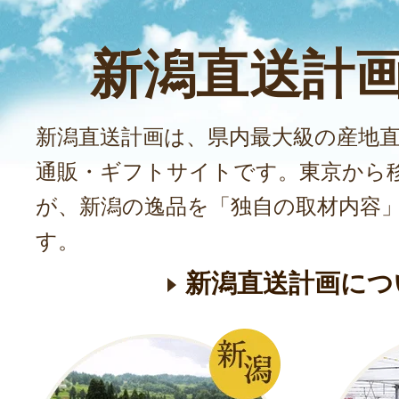
賞味期限：風味の
米後1ヵ月以内に
新潟直送計
￥4,500
～
(送料込
売切れ
のし可
新潟直送計画は、県内最大級の産地
通販・ギフトサイトです。東京から
が、新潟の逸品を「独自の取材内容
す。
新潟直送計画につ