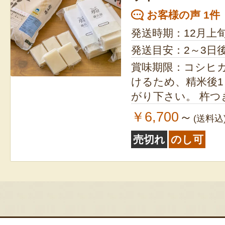
お客様の声 1件
発送時期：12月上
発送目安：2～3日
賞味期限：コシヒ
けるため、精米後
がり下さい。 杵つ
日より60日（生も
￥6,700
～
(送料込
お召し上がりくだ
売切れ
のし可
令和6年度米 新
（特別栽培米）
お客様の声 1件