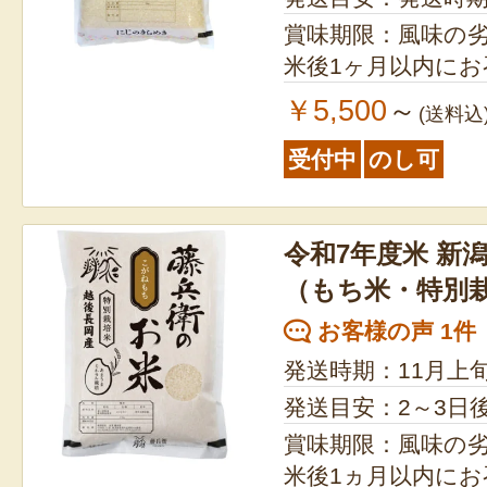
賞味期限：風味の
米後1ヶ月以内に
￥5,500
～
(送料込
受付中
のし可
令和7年度米 新
（もち米・特別
お客様の声 1件
発送時期：11月上
発送目安：2～3日
賞味期限：風味の
米後1ヵ月以内に