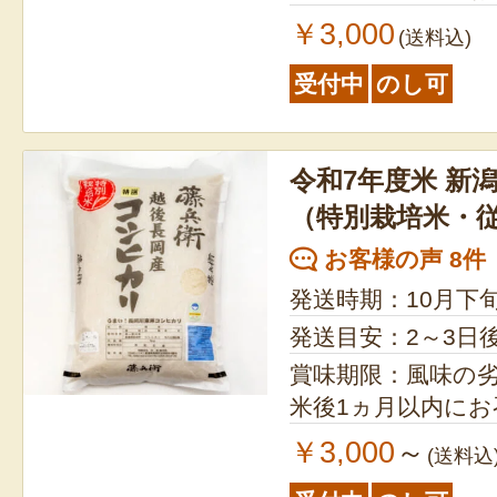
￥3,000
(送料込)
受付中
のし可
令和7年度米 新
（特別栽培米・
お客様の声 8件
発送時期：10月下
発送目安：2～3日
賞味期限：風味の
米後1ヵ月以内に
￥3,000
～
(送料込