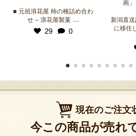
画」
■ 元祖浪花屋 柿の種詰め合わ
...
せ – 浪花屋製菓
新潟直送
に移住
29
0
現在のご注文
今この商品が売れ