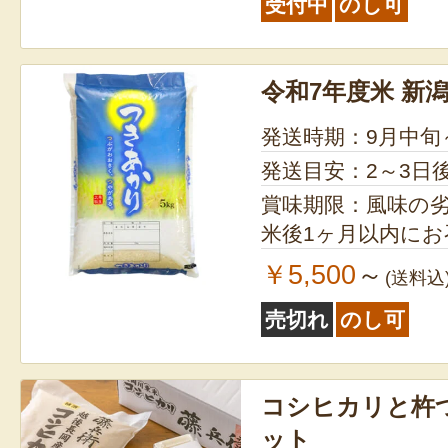
受付中
のし可
令和7年度米 新
発送時期：9月中旬
発送目安：2～3日
賞味期限：風味の
米後1ヶ月以内に
￥5,500
～
(送料込
売切れ
のし可
コシヒカリと杵
ット