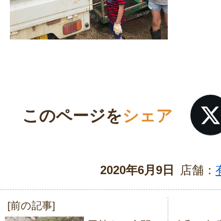
このページを
シェア
2020年6月9日
店舗：
[前の記事]
投