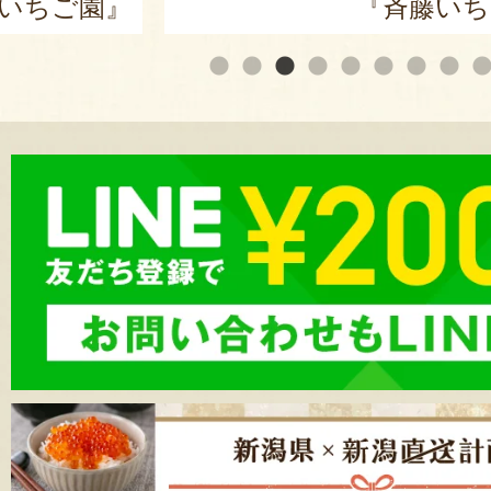
いちご園』
『斉藤いち