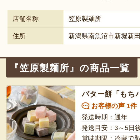
店舗名称
笠原製麺所
住所
新潟県南魚沼市新堀新田4
『笠原製麺所』の商品一覧
バター餅「もちバ
お客様の声 1件
発送時期：通年
発送目安：3～5日
賞味期限：冷蔵で製