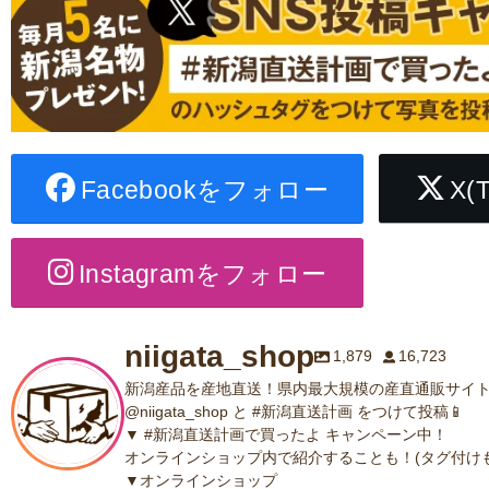
Facebookをフォロー
X(
Instagramをフォロー
niigata_shop
1,879
16,723
新潟産品を産地直送！県内最大規模の産直通販サイト
@niigata_shop と #新潟直送計画 をつけて投稿📱
▼ #新潟直送計画で買ったよ キャンペーン中！
オンラインショップ内で紹介することも！(タグ付けも
▼オンラインショップ