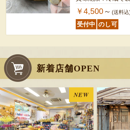
￥4,500
～
(送料込
受付中
のし可
新着店舗OPEN
NEW