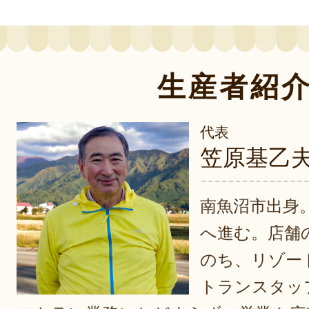
生産者紹
代表
笠原基乙
南魚沼市出身
へ進む。店舗
のち、リゾー
トランスタッ