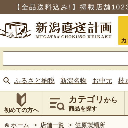
【全品送料込み!】掲載店舗
102
カ
検
索:
ふるさと納税
新潟名物
お中元
枝
カテゴリ
から
商品を探す
初めての方へ
ホーム
>
店舗一覧
>
笠原製麺所