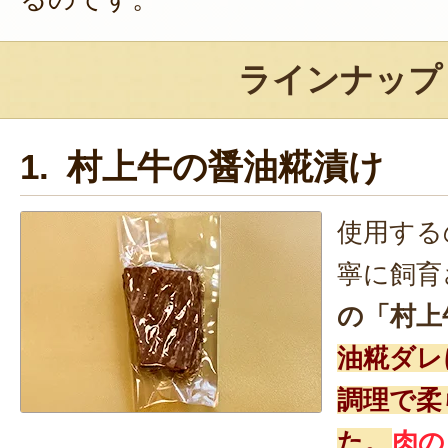
ラインナップ
1. 村上牛の醤油糀漬け
使用する
寧に飼育
の「村上
油糀ダレ
調理で柔
た。
肉の