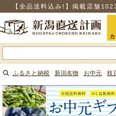
【全品送料込み!】掲載店舗
102
カ
検
索:
ふるさと納税
新潟名物
お中元
枝