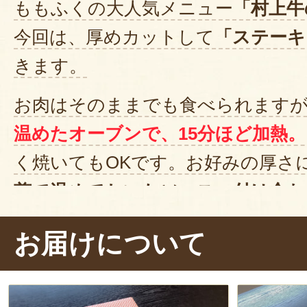
ももふくの大人気メニュー
「村上牛
今回は、厚めカットして
「ステーキ
きます。
お肉はそのままでも食べられます
温めたオーブンで、15分ほど加熱。
く焼いてもOKです。お好みの厚さ
煎で温めておいたソース、付け合わ
盛り付けたら完成です〜。
お店で出
お届けについて
になりました！
ひとくち大にカットしたら、ソー