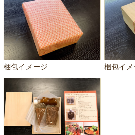
り……。
う～ん、柔らか～い！とっ
質です。上品な甘みの脂が、舌の上
よ。噛むほどに溢れ出す、肉の旨味
ん。
醤油糀の風味豊かなソースが、
しさを引き立たせて
います。まさに
梱包イメージ
梱包イメ
さ！ちょっとした
ご褒美
にも良いで