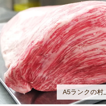
年には、新潟に根差した和食料理店「
く」をオープン。完全コース予約制
ービスを提供している。「流行を追
く、地産地消をテーマにした和食店
続けていきたい」と湯川さん。近年
魅了され、自家製の糀を使ったさま
も力を入れている。
A5ランクの村