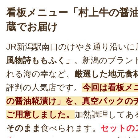
看板メニュー「村上牛の醤
蔵でお届け
JR新潟駅南口のけやき通り沿いに
風物詩ももふく」
。新潟のブラン
れる海の幸など、
厳選した地元食
評判の人気店です。
今回は看板メ
の醤油糀漬け」を、真空パックの
ご用意しました。
加熱調理してあ
そのまま
食べられます。
セットの