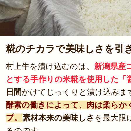
糀のチカラで美味しさを引
村上牛を漬け込むのは、
新潟県産
とする手作りの米糀を使用した「
日間
かけてじっくりと漬け込みま
酵素の働きによって、肉は柔らか
プ。
素材本来の美味しさ
を最大限
るのです。