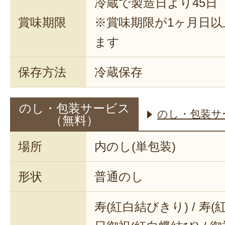
冷蔵で製造日より45日
賞味期限
※賞味期限が1ヶ月日
ます
保存方法
冷蔵保存
のし・包装サービス
のし・包装サ
（無料）
場所
内のし(単包装)
形状
普通のし
寿(紅白結びきり) / 寿(