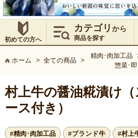
カテゴリ
から
商品を探す
初めての方へ
精肉･肉加工品
ホーム
>
全ての商品
>
惣菜･
村上牛の醤油糀漬け（
ース付き）
#精肉･肉加工品
#ブランド牛
#村上