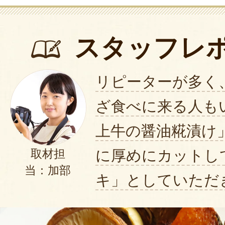
スタッフレ
リピーターが多く
ざ食べに来る人も
上牛の醤油糀漬け
に厚めにカットし
取材担
当：加部
キ」としていただ