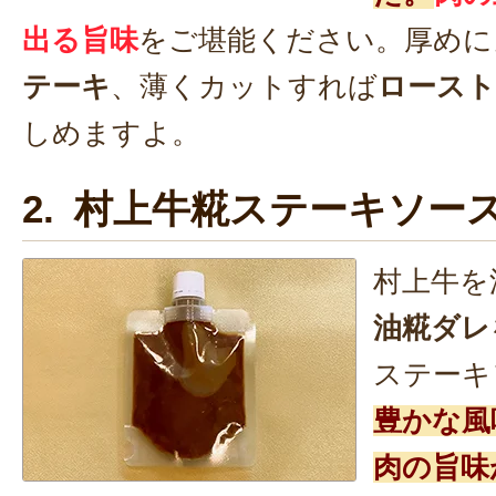
出る旨味
をご堪能ください。厚めに
テーキ
、薄くカットすれば
ロースト
しめますよ。
2. 村上牛糀ステーキソー
村上牛を
油糀ダレ
ステーキ
豊かな風
肉の旨味