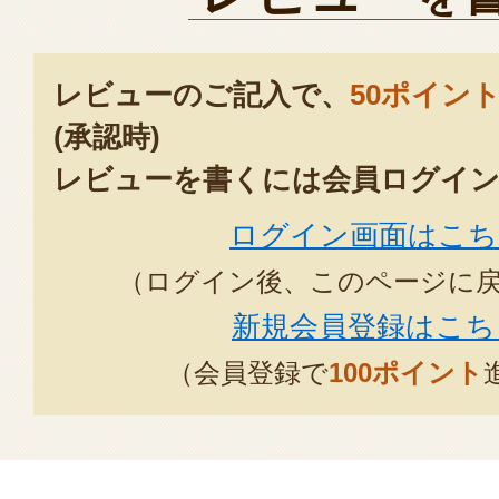
丸形にもありがとうがあったら良
2018年02
レビューのご記入で、
50ポイン
旦那様にバレンタイン。日にち指
(承認時)
が１４日に着いたと連絡がありま
レビューを書くには会員ログイン
いました。単身赴任中の旦那様に
ログイン画面はこち
りました。とっても喜んでくれま
かったようで・・・ちょっと残念
（ログイン後、このページに
2015年04月06日
/
新規会員登録はこち
（会員登録で
100ポイント
美味しい！ホワイトデーお返しに
かわいいくてとっても美味しい！
よかったです。