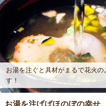
中、現在手掛けている最中（もなか）
一つ一つは何と”手作り”で製品化さ
は一日300を超える個数を生産。そ
め、また機械には難しい細部の品質
で行っている。衛生・品質に細心の注
掛ける商品が人の笑顔・幸福に直結す
も贈答利用に念頭を置いている商品
お湯を注ぐと具材がまるで花火の
――「結婚式や親族での集まり等、お
す！
して下さい。」
お湯を注げばほのぼの幸せ