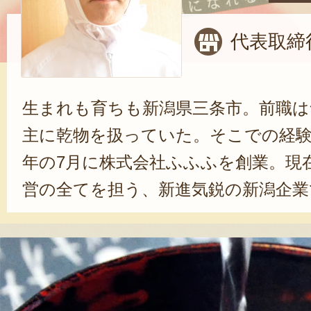
代表取締
生まれも育ちも新潟県三条市。前職は
主に乾物を扱っていた。そこでの経験も
年の7月に株式会社ふふふを創業。現
営の全てを担う、新進気鋭の新潟企業
ふふとは「麩」ではなく、「微笑み
いっぱい、幸せいっぱい」になれる
トーとしている。
商品企画・事務・営業・Web業務と