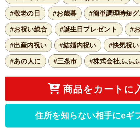
#敬老の日
#お歳暮
#簡単調理時短
#お祝い総合
#誕生日プレゼント
#
#出産内祝い
#結婚内祝い
#快気祝い
#あの人に
#三条市
#株式会社ふふふ
商品をカートに
住所を知らない相手にeギ