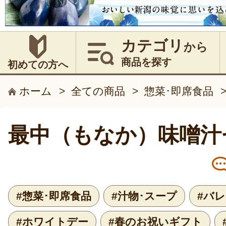
カテゴリ
から
商品を探す
初めての方へ
ホーム
>
全ての商品
>
惣菜･即席食品
最中（もなか）味噌汁
#惣菜･即席食品
#汁物･スープ
#バ
#ホワイトデー
#春のお祝いギフト