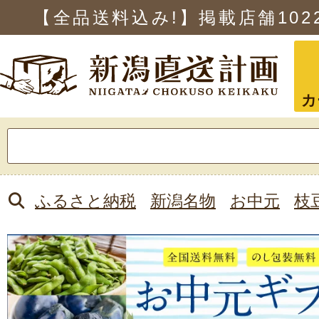
【全品送料込み!】掲載店舗
102
カ
検
索:
ふるさと納税
新潟名物
お中元
枝