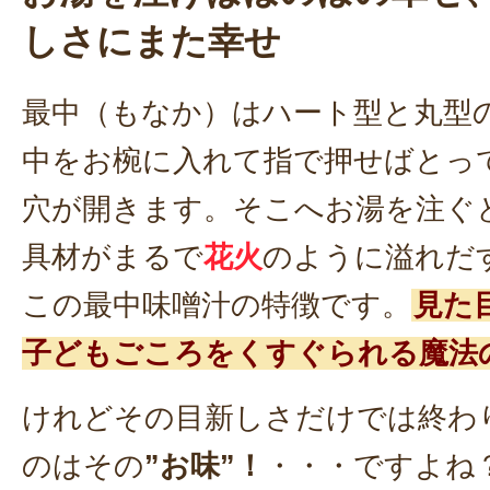
しさにまた幸せ
最中（もなか）はハート型と丸型
中をお椀に入れて指で押せばとっ
穴が開きます。そこへお湯を注ぐ
具材がまるで
花火
のように溢れだ
この最中味噌汁の特徴です。
見た
子どもごころをくすぐられる魔法
けれどその目新しさだけでは終わ
のはその
”お味”！
・・・ですよね