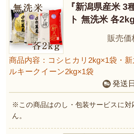
『新潟県産米 3
ト 無洗米 各2k
販売価
商品内容：コシヒカリ2kg×1袋・新之
ルキークイーン2kg×1袋
発送
※この商品はのし・包装サービスに対
ん。