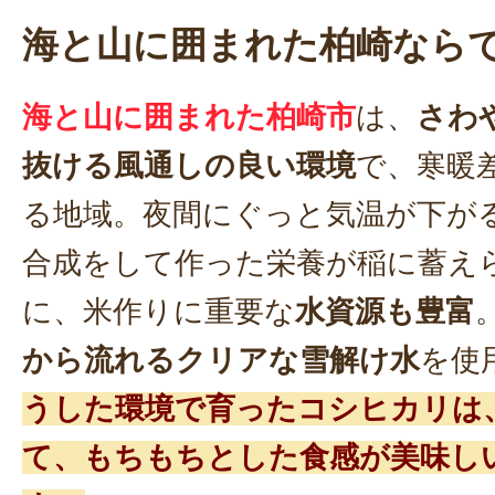
海と山に囲まれた柏崎なら
海と山に囲まれた柏崎市
は、
さわ
抜ける風通しの良い環境
で、寒暖
る地域。夜間にぐっと気温が下が
合成をして作った栄養が稲に蓄え
に、米作りに重要な
水資源も豊富
から流れるクリアな雪解け水
を使
うした環境で育ったコシヒカリは
て、もちもちとした食感が美味し