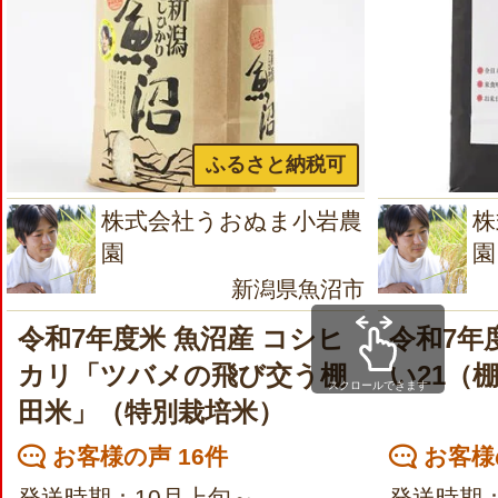
ふるさと納税可
株式会社うおぬま小岩農
株
園
園
新潟県魚沼市
令和7年度米 魚沼産 コシヒ
令和7年
カリ「ツバメの飛び交う棚
い21（
スクロールできます
田米」（特別栽培米）
お客様の声 16件
お客様
発送時期：10月上旬～
発送時期