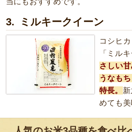
当にもおすすめです。
3. ミルキークイーン
コシヒカ
「ミルキ
さしい甘
うなもち
特長。
新
めても美
人気のお米3品種を食べ比