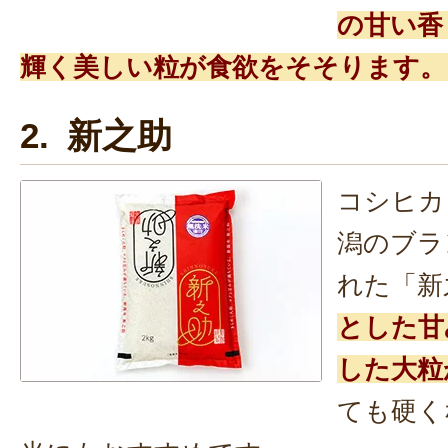
の甘い香
輝く美しい粒が食欲をそそります。
2. 新之助
コシヒカ
潟のブラ
れた「新
とした甘
した大粒
ても硬く