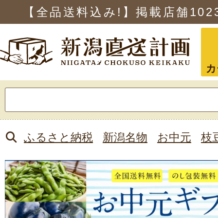
【全品送料込み!】掲載店舗
102
カ
検
索:
ふるさと納税
新潟名物
お中元
枝