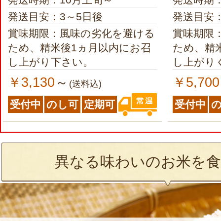
発送目安：3～5日後
発送目安：
賞味期限：風味の劣化を避ける
賞味期限
ため、精米後1ヵ月以内にお召
ため、精
し上がり下さい。
し上がり
￥3,130
￥5,700
～
(送料込)
受付中
のし可
定期可
受付中
異なる味わいのお米を食