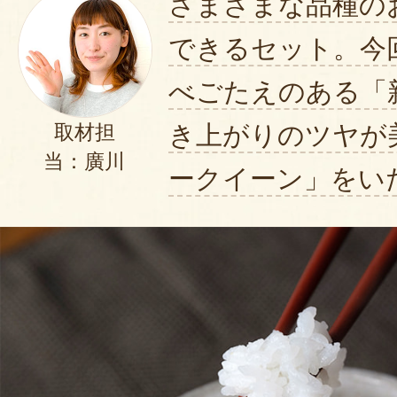
さまざまな品種の
できるセット。今
べごたえのある「
き上がりのツヤが
取材担
当：廣川
ークイーン」をい