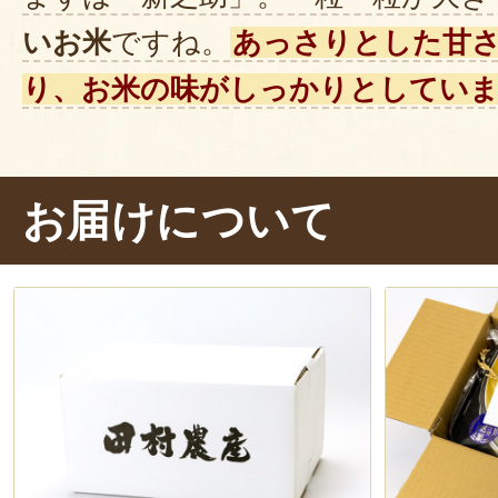
いお米
ですね。
あっさりとした甘
り、お米の味がしっかりとしてい
続いて「ミルキークイーン」。
炊き
きれいなお米です。
もちもちとし
お届けについて
ち米に似ています。
噛むほどに
や
じわと広がります。
同じ柏崎産のお米でも、
品種ごとに
楽しめました！
県外に住む家族や友
にもおすすめですよ。