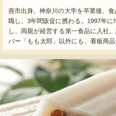
燕市出身。神奈川の大学を卒業後、食
職し、3年間販促に携わる。1997年
し、両親が経営する第一食品に入社。
バー「もも太郎」以外にも、看板商品
闘する。自身のアイデアをもとに開
シリーズは、「白くて丸い形がかわ
び、大ヒット。「今、日本のアイス
います。最中や餅といった和のアイ
いです」と夢を語った。