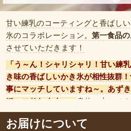
甘い練乳のコーティングと香ばしい
氷のコラボレーション。
第一食品の
させていただきます！
「う～ん！シャリシャリ！甘い練
き味の香ばしいかき氷が相性抜群！
事にマッチしていますね～。あず
ほっこりします」。
身体の中にひ
す～っと降りていく感覚で、火照っ
お届けについて
くれますよ。