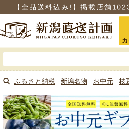
【全品送料込み!】掲載店舗
102
カ
検
索:
ふるさと納税
新潟名物
お中元
枝