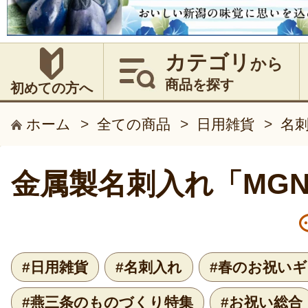
カテゴリ
から
商品を探す
初めての方へ
ホーム
>
全ての商品
>
日用雑貨
>
名
金属製名刺入れ「MG
#日用雑貨
#名刺入れ
#春のお祝い
#燕三条のものづくり特集
#お祝い総合