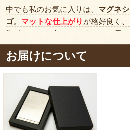
中でも私のお気に入りは、
マグネシ
ゴ
。
マットな仕上がり
が格好良く、
胸ポケットに入れてもまったく重
名刺入れの構造はすごくシンプル。
お届けについて
一体型
になっており、しっかりカチ
まります。
よく見ると、厚みが最
細かい工夫がたくさん！
長く使いた
でした。