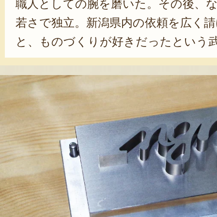
職人としての腕を磨いた。その後、な
若さで独立。新潟県内の依頼を広く請
と、ものづくりが好きだったという
の高度な要望にも全力で応えるべく、
造ることに心血を注いだという。そ
なり、次第に全国からの依頼も受け
在は、高い安全性を要求される自動車
強い信頼を集めている。また、「社
を忘れないでほしい」と語り、イン
「ものづくりは楽しい」という想い
ってくるように感じた。