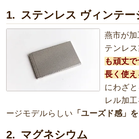
1. ステンレス ヴィンテー
燕市が加
テンレス
も頑丈で
長く使え
にわざと
レル加工
ージモデルらしい
「ユーズド感」を
2. マグネシウム