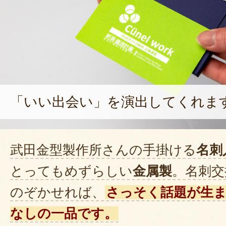
「いい出会い」を演出してくれま
武田金型製作所さんの手掛ける
名刺
とってもめずらしい
金属製
。名刺交
のぞかせれば、
さっそく話題が生
なしの一品です。