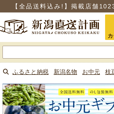
【全品送料込み!】掲載店舗
102
カ
検
索:
ふるさと納税
新潟名物
お中元
枝