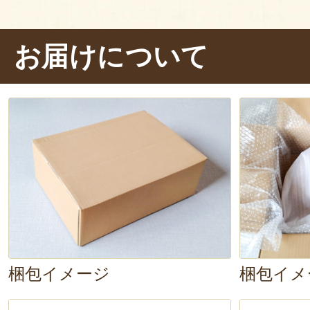
お洒落ですよね。ナラ無垢材の
柔ら
和みます。
壁にかけて、お気に入
お届けについて
ドルやぬいぐるみを飾ると、見慣
しゃれなギャラリーのよう！
主張しすぎないシンプルなビジュ
間にも馴染みます。例えば玄関では
置
として。リビングでは、
雑貨や観
スプレイスペース
として。ライフ
て、
「自分らしい空間づくり」
を楽
梱包イメージ
梱包イメ
い。