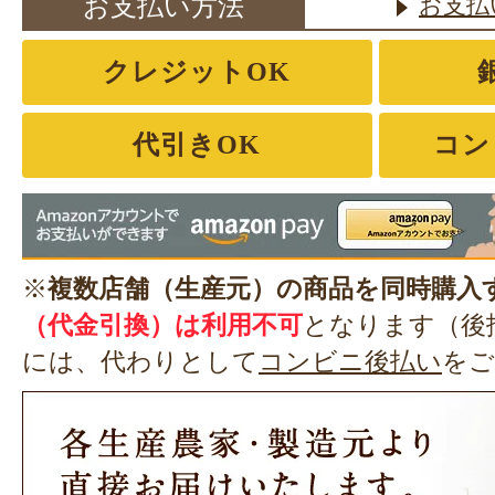
お支払い方法
お支払
クレジットOK
代引きOK
コン
※
複数店舗（生産元）の商品を同時購入
（代金引換）は利用不可
となります（後
には、代わりとして
コンビニ後払い
をご