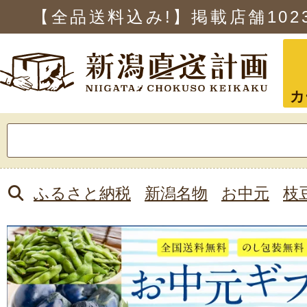
【全品送料込み!】掲載店舗
102
カ
検
索:
ふるさと納税
新潟名物
お中元
枝