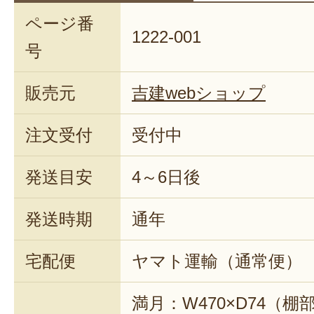
ページ番
1222-001
号
販売元
吉建webショップ
注文受付
受付中
発送目安
4～6日後
発送時期
通年
宅配便
ヤマト運輸（通常便）
満月：W470×D74（棚