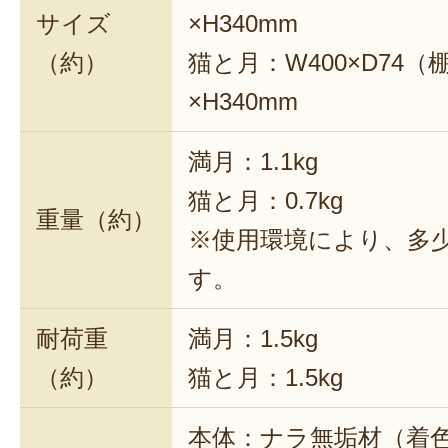
サイズ
×H340mm
（約）
猫と月：W400×D74（
×H340mm
満月：1.1kg
猫と月：0.7kg
重量（約）
※使用環境により、多
す。
耐荷重
満月：1.5kg
（約）
猫と月：1.5kg
本体：ナラ無垢材（着