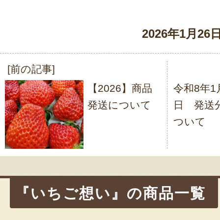
2026年1月26
[前の記事]
投
【2026】商品
令和8年1
稿
発送について
日 発送
ナ
ついて
ビ
ゲ
ー
シ
『いちご想い』の商品一覧
ョ