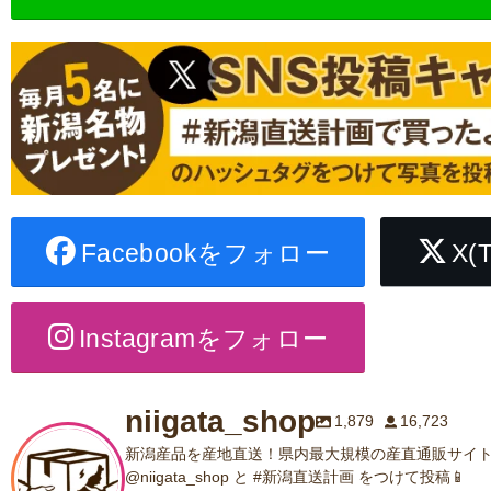
Facebookをフォロー
X(
Instagramをフォロー
niigata_shop
1,879
16,723
新潟産品を産地直送！県内最大規模の産直通販サイト
@niigata_shop と #新潟直送計画 をつけて投稿📱