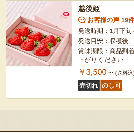
ン
越後姫
お客様の声 19
発送時期：1月下旬
発送目安：収穫後
賞味期限：商品到
上がりください
￥3,500
～
(送料込
売切れ
のし可