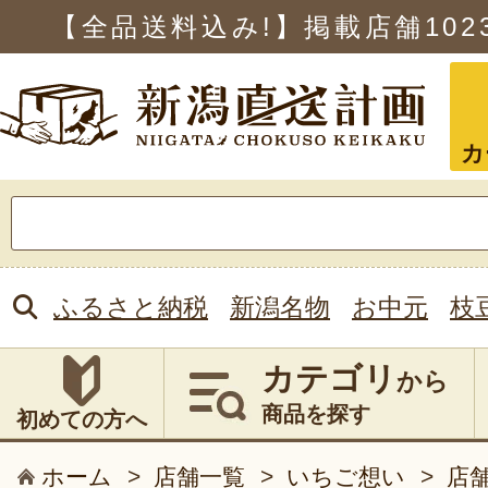
【全品送料込み!】掲載店舗
102
カ
検
索:
ふるさと納税
新潟名物
お中元
枝
カテゴリ
から
商品を探す
初めての方へ
ホーム
>
店舗一覧
>
いちご想い
>
店