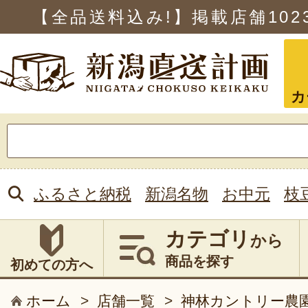
【全品送料込み!】掲載店舗
102
カ
検
索:
ふるさと納税
新潟名物
お中元
枝
カテゴリ
から
商品を探す
初めての方へ
ホーム
>
店舗一覧
>
神林カントリー農