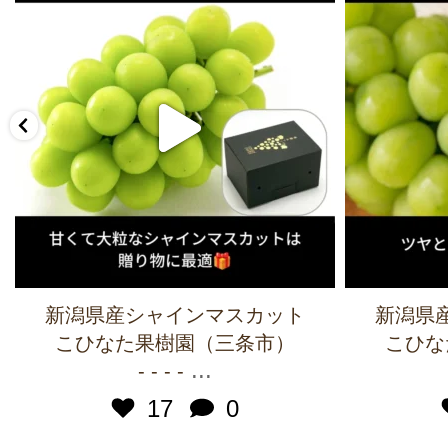
新潟県産シャインマスカット
新潟県
こひなた果樹園（三条市）
こひな
...
- - - -
17
0