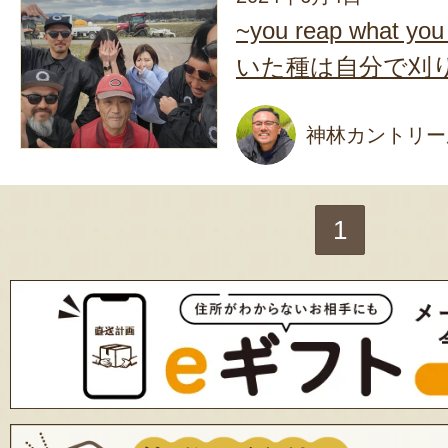
~you reap what 
いた種は自分で刈
神林カントリー
1