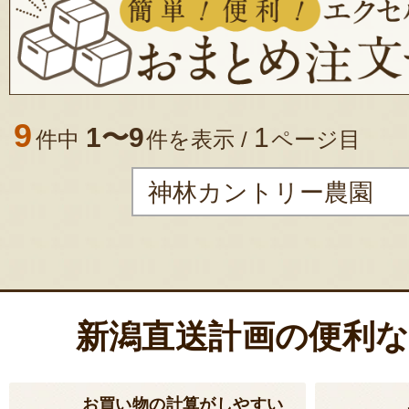
9
1〜9
1
件中
件を表示 /
ページ目
新潟直送計画の便利
お買い物の計算がしやすい