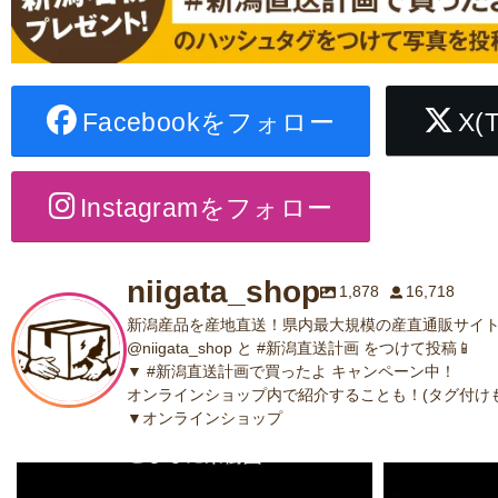
Facebookをフォロー
X(
Instagramをフォロー
niigata_shop
1,878
16,718
新潟産品を産地直送！県内最大規模の産直通販サイト
@niigata_shop と #新潟直送計画 をつけて投稿📱
▼ #新潟直送計画で買ったよ キャンペーン中！
オンラインショップ内で紹介することも！(タグ付けも
▼オンラインショップ