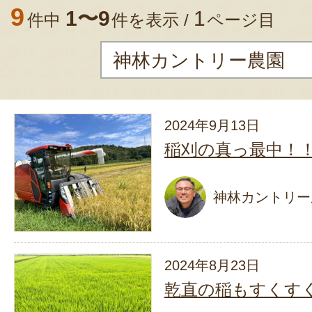
9
1〜9
1
件中
件を表示 /
ページ目
2024年9月13日
稲刈の真っ最中！
神林カントリー
2024年8月23日
乾直の稲もすくす