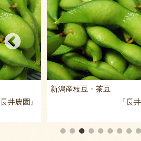
新潟産枝豆・茶豆
長井農園』
『長井