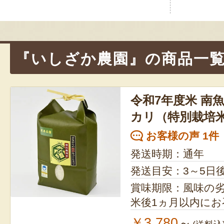
ゲ
ー
シ
『いしざか農園』の商品一
ョ
ン
令和7年度米 南
カリ（特別栽培
お客様の声 1件
発送時期：通年
発送目安：3～5日
賞味期限：風味の
米後1ヵ月以内に
￥3,780
～