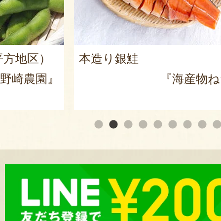
新潟 黒埼産 枝豆・茶豆
物ねだち』
『サンクスファーム