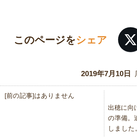
このページを
シェア
2019年7月10日
[前の記事]はありません
投
出穂に向
稿
の準備。
ナ
しました
ビ