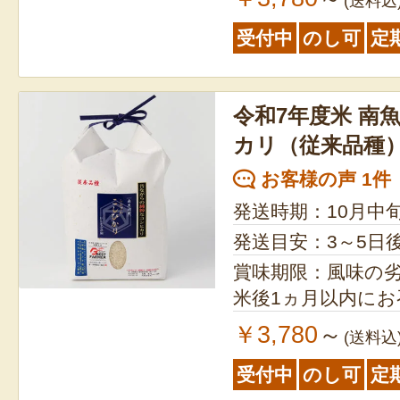
(送料込
受付中
のし可
定
令和7年度米 南
カリ（従来品種
お客様の声 1件
発送時期：10月中
発送目安：3～5日
賞味期限：風味の
米後1ヵ月以内に
￥3,780
～
(送料込
受付中
のし可
定