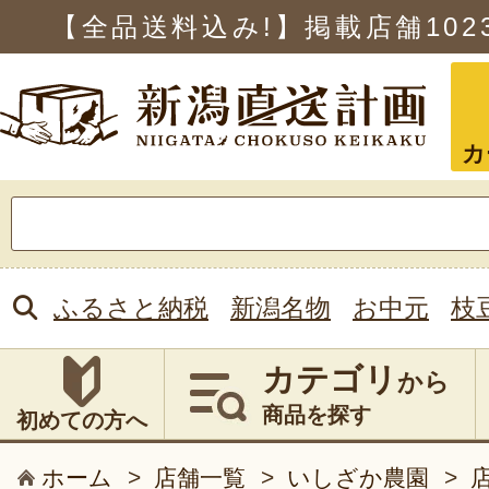
【全品送料込み!】掲載店舗
102
カ
検
索:
ふるさと納税
新潟名物
お中元
枝
カテゴリ
から
商品を探す
初めての方へ
ホーム
>
店舗一覧
>
いしざか農園
>