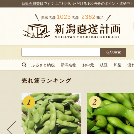
新規会員登録
ですぐにご利用いただける100円分のポイント進呈中！
1023
2362
掲載店舗
店舗
商品
検
索:
ふるさと納税
新潟名物
お中元
枝豆
和梨
流
売れ筋ランキング