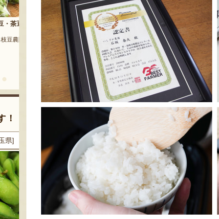
茶豆
流れ梅
農園』
予約注文：魚沼の定番 まるつた
『株式会社 大阪屋』
のなす漬け 深雪なす
『農房 丸蔦食品』
す！
県]
8月7日 15:41 [埼玉県]
8月7日 15:41 [埼玉県]