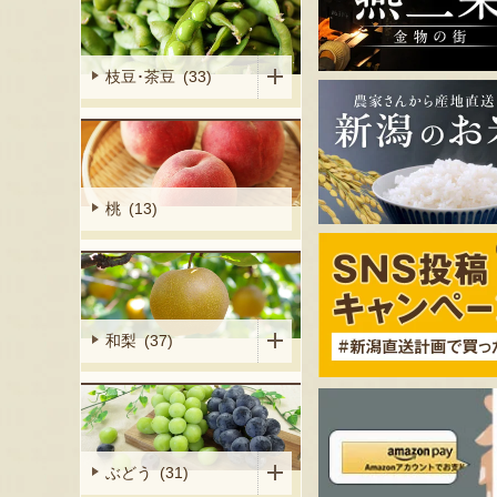
枝豆･茶豆 (33)
桃 (13)
和梨 (37)
ぶどう (31)