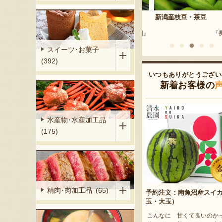
（小平方地区）
新潟産枝豆・茶豆
新潟産枝豆・茶豆
『野崎農園』
『長井農園』
『長井
スイーツ･お菓子
(392)
いつもありがとうござい
新着お客様の
水産物･水産加工品
(175)
精肉･肉加工品 (65)
予約注文：南魚沼産スイ
玉・大玉）
こんなに 甘くて良いのか