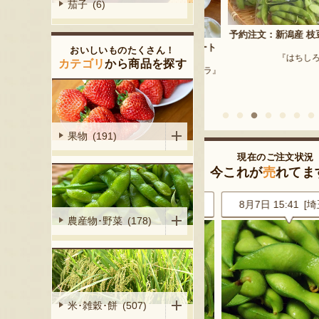
茄子 (6)
予約注文：新潟産 枝豆・
アラモードアイス・ジェラート
おいしいものたくさん！
『はちしろ枝豆
産シャインマ
カテゴリ
から商品を探す
『アラモード・キムラ』
陽くだもの園』
果物 (191)
現在のご注文状況
今これが
売
れてま
8 [宮城県]
8月7日 15:41 [埼玉県]
8月7日 15:41 [埼玉
農産物･野菜 (178)
米･雑穀･餅 (507)