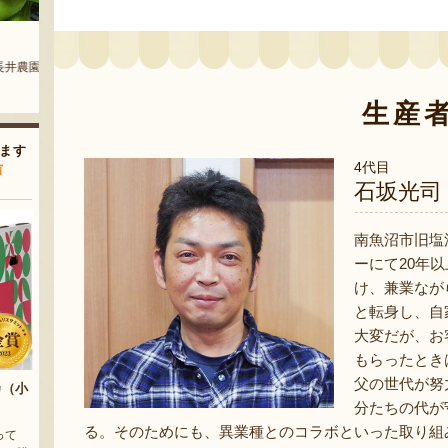
新潟産枝豆・茶豆
新潟産枝豆・茶豆
農園』
『長井農園』
『長井農園』
生産
ます
4代目
声
石坂光司
南魚沼市旧塩
ーにて20年
け、兼業なが
と転身し、自
大変だが、お
もらったとき
父の世代が努
カ（小
分たちの代が
る。そのためにも、異業種とのコラボといった取り組
って