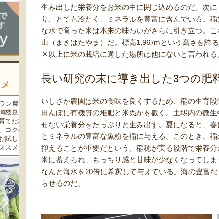
生み出した栄養分をお米の中に閉じ込めるのだ。次に
り、とても冷たく、ミネラルを豊富に含んでいる。稲
な水で育った米は本来の味わいがさらに引き立つ。こ
山（まきはたやま）だ。標高1,967mという高さを
区以上に米の栽培に適した場所は他にないと言われる
長い研究の末に導き出した3つの肥
スメ
いしざか農園は米の食味を良くするため、稲の生育段
農家
新潟の夏と言えば大阪屋の流
魚沼市だけで作られている
豆・
れ梅！国産の梅果汁とくずき
「深雪なす」を使ったなす漬
田んぼに有機質の堆肥と米ぬかを撒く。土壌内の微生
た枝
り風のゼリーの相性が抜群。
け。しっかりとした塩味が好
せない栄養分をたっぷりと生み出す。夏になると、春
クの
爽やかな甘みとツルッとした
評で、地元の直売所で大人気
とミネラルの豊富な魚粉を稲に与える。このとき、稲
し下
食感は一度食べたらクセにな
の商品です。夏はもちろん、
メ！
るはず！お中元にも喜ばれる
甘みがのった秋なすは特に絶
抑えることが重要だという。稲穂が実る段階で栄養分
こと間違い無し！
品。新米との相性も抜群で
米に蓄えられ、もっちり感と甘味が少なくなってしま
す！
なんと海水を20倍に希釈して与えている。海の豊富
らせるのだ。