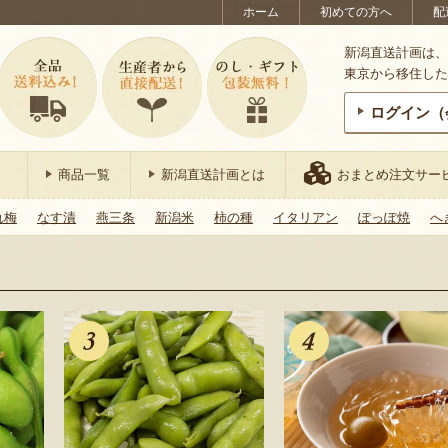
ホーム
初めての方へ
配
新潟直送計画は、
東京から移住した
ログイン（
商品一覧
新潟直送計画とは
おまとめ注文サー
れ梅
なす漬
燕三条
新潟米
柿の種
イタリアン
ぽっぽ焼
へ