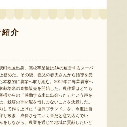
新潟産 黒埼茶豆（小平方地区）
新潟産枝豆・茶豆
新潟産
『野崎農園』
『長井農園』
者紹介
沢町地区出身。高校卒業後はJAの運営するスーパ
以上務めた。その後、義父の春夫さんから指導を受
ら本格的に農業へ取り組む。2017年に専業農家へ
家栽培米の直接販売を開始した。農作業はとても
客様からの「感動する米に出会った」という声を
は、栽培の手間暇を惜しまないことを決意した。
力して作り上げた「塩沢ブランド」を、今度は自
守り抜き、成長させていく番だと意気込んでい
みをしながら、農業を通じて地域に貢献したいと