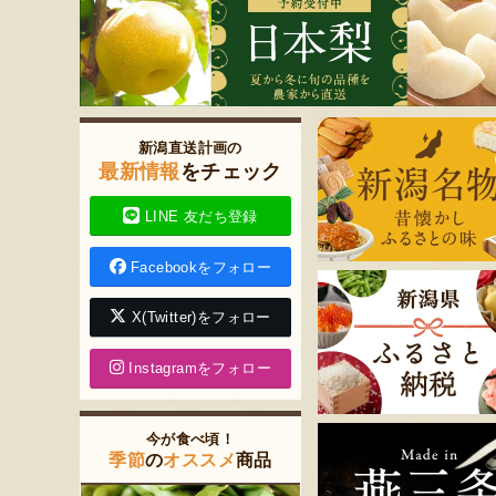
新潟直送計画の
最新情報
をチェック
LINE 友だち登録
Facebookをフォロー
X(Twitter)をフォロー
Instagramをフォロー
今が食べ頃！
季節
の
オススメ
商品