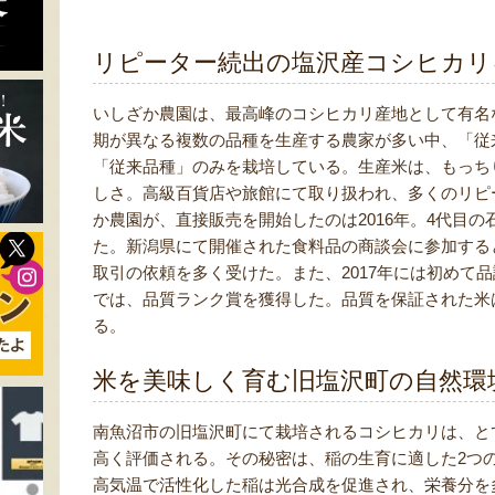
リピーター続出の塩沢産コシヒカリ
いしざか農園は、最高峰のコシヒカリ産地として有名
期が異なる複数の品種を生産する農家が多い中、「従
「従来品種」のみを栽培している。生産米は、もっち
しさ。高級百貨店や旅館にて取り扱われ、多くのリピ
か農園が、直接販売を開始したのは2016年。4代目
た。新潟県にて開催された食料品の商談会に参加する
取引の依頼を多く受けた。また、2017年には初めて
では、品質ランク賞を獲得した。品質を保証された米
る。
米を美味しく育む旧塩沢町の自然環
南魚沼市の旧塩沢町にて栽培されるコシヒカリは、と
高く評価される。その秘密は、稲の生育に適した2つ
高気温で活性化した稲は光合成を促進され、栄養分を