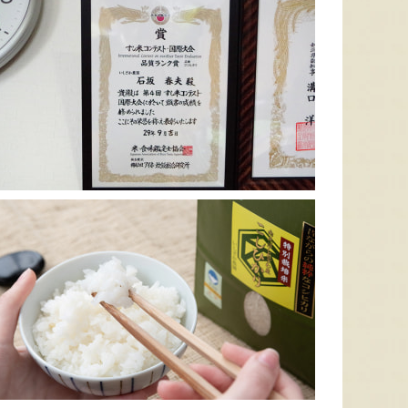
予約注文：新潟産 アールスメロ
ン（盆メロン）
予約注文：新潟県産 梨
予約注文
『情熱野菜の太田農園』
『くまの森ファーム』
8月7日 15:48 [宮城県]
8月7日 15:41 [埼玉県]
8月7