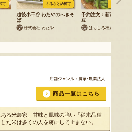
税可
ふるさと納税可
ふるさと納税
越後小千谷 わたやのへぎそ
予約注文：新潟産 枝豆
ば
豆
株式会社 わたや
はちしろ枝豆農園
店舗ジャンル：
農家･農業法人
商品一覧はこちら
にある米農家。甘味と風味の強い「従来品種
とした米は多くの人を虜にして止まない。