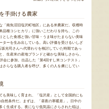
を手掛ける農家
な「南魚沼旧塩沢町地区」にある米農家だ。収穫時
来品種コシヒカリ」に強いこだわりを持ち、この
りとした食感と強い甘味・うま味がたまらない美味
ーターを生み出している。高い評価を受けるいしざ
の石坂光司さんへ代替わりを検討していた時期であっ
と、生産米の産地ブランドと確かな美味しさから、
品評会に参加。出品した「第4回すし米コンテスト」
はさらなる購入者を呼び、多くの人を虜にしてい
境
ても美味しく育まれ、「塩沢産」として全国的にも
の自然条件だ。まずは、「昼夜の寒暖差」。日中の
多く生成する。夜になり低気温にさらされた稲は、