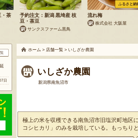
ふるさと納
豆・茶
予約注文：新潟 黒埼産 枝
流れ梅
豆・茶豆
株式会社 大阪屋
サンクスファーム黒鳥
ホーム
>
店舗一覧
>
いしざか農園
覧
延
いしざか農園
07日
新潟県南魚沼市
極上の米を収穫できる南魚沼市旧塩沢町地区
コシヒカリ」のみを栽培している。もっちり