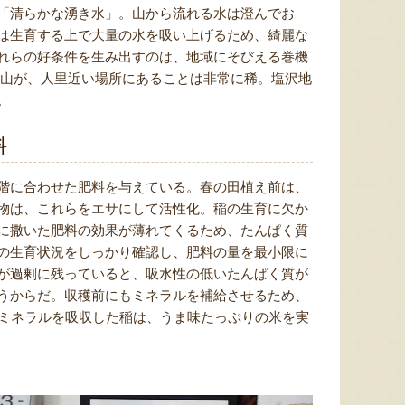
「清らかな湧き水」。山から流れる水は澄んでお
は生育する上で大量の水を吸い上げるため、綺麗な
れらの好条件を生み出すのは、地域にそびえる巻機
誇る山が、人里近い場所にあることは非常に稀。塩沢地
。
料
階に合わせた肥料を与えている。春の田植え前は、
太田農園が手塩にかけて育て
新潟市江南区で育てられた和
柔らか
たアールスメロン！イギリス
梨。有機質肥料と、すべての
魅力の
物は、これらをエサにして活性化。稲の生育に欠か
生まれの原種メロンの血をひ
実に袋をかける丁寧な手仕事
河・信
に撒いた肥料の効果が薄れてくるため、たんぱく質
く、「メロンの王様」とも呼
によって、濃厚な甘みと美し
土壌で
の生育状況をしっかり確認し、肥料の量を最小限に
ばれる高級メロンを農園より
い姿を持つ梨が生み出されま
ました
直送！お盆などの贈答用にも
す。「愛甘水」や「王秋」な
のもと
が過剰に残っていると、吸水性の低いたんぱく質が
おすすめです。
ど、旬の品種をお届けしま
います
うからだ。収穫前にもミネラルを補給させるため、
す。
ですよ
なミネラルを吸収した稲は、うま味たっぷりの米を実