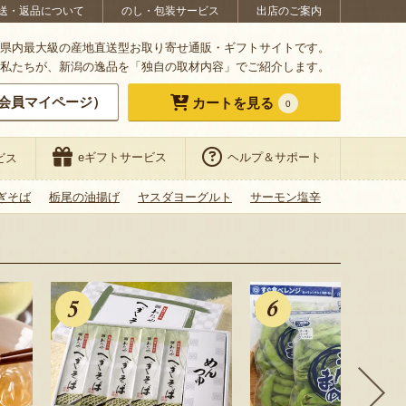
送・返品について
のし・包装サービス
出店のご案内
県内最大級の産地直送型お取り寄せ通販・ギフトサイトです。
私たちが、新潟の逸品を「独自の取材内容」でご紹介します。
会員マイページ）
カートを見る
0
eギフトサービス
ヘルプ＆サポート
ビス
ぎそば
栃尾の油揚げ
ヤスダヨーグルト
サーモン塩辛