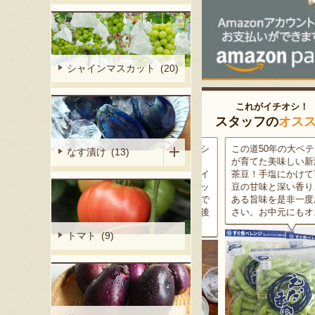
シャインマスカット (20)
これがイチオシ！
スタッフの
オス
細胞壁」由来
販売当初から変わらないレシ
この道50年の大ベテラン
なす漬け (13)
ぶどうを栽培
ピで作る「アラモードアイ
が育てた美味しい新潟枝
くだもの園の
ス」と、素材を活かした「イ
茶豆！手塩にかけて育て
ット。一般的
タリアンジェラート」のセッ
豆の甘味と深い香り、コ
緑色」のもの
ト。独自の口どけと、濃密で
ある旨味を是非一度お試
ら収穫する
ありながらさっぱりとした後
さい。お中元にもオスス
2種類をご用
味をお楽しみください！
トマト (9)