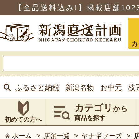
【全品送料込み!】掲載店舗
102
カ
検
索:
ふるさと納税
新潟名物
お中元
枝
カテゴリ
から
商品を探す
初めての方へ
ホーム
>
店舗一覧
>
ヤナギフーズ
>