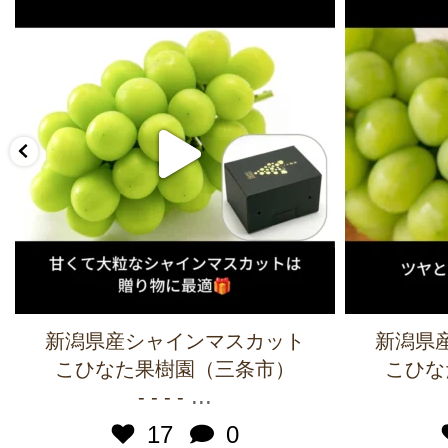
新潟県産シャインマスカット
新潟県
こひなた果樹園（三条市）
こひな
...
- - - -
17
0