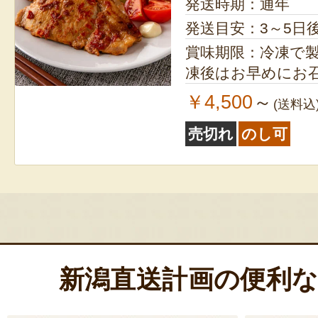
発送時期：通年
発送目安：3～5日
賞味期限：冷凍で製造
凍後はお早めにお
￥4,500
～
(送料込
売切れ
のし可
新潟直送計画の便利