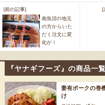
[前の記事]
投
南魚沼の地元
稿
の方からいた
ナ
だく注文に変
ビ
化が！
ゲ
ー
シ
『ヤナギフーズ』の商品一
ョ
ン
妻有ポークの巻
け