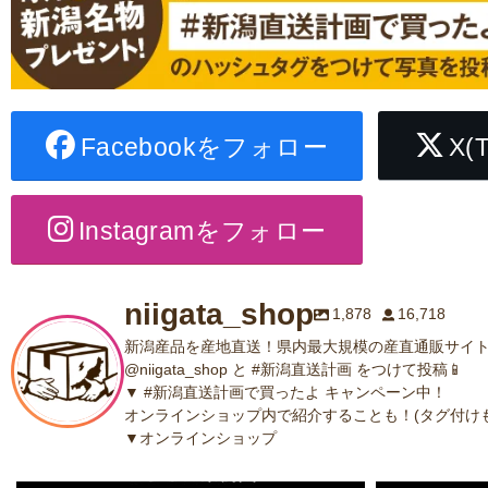
Facebookをフォロー
X(
Instagramをフォロー
niigata_shop
1,878
16,718
新潟産品を産地直送！県内最大規模の産直通販サイト
@niigata_shop と #新潟直送計画 をつけて投稿📱
▼ #新潟直送計画で買ったよ キャンペーン中！
オンラインショップ内で紹介することも！(タグ付けも
▼オンラインショップ