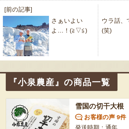
[前の記事]
投
さぁいよい
ウラ話、
稿
よ…！(≧▽≦)
(笑)
ナ
ビ
ゲ
ー
シ
『小泉農産』の商品一覧
ョ
ン
雪国の切干大根
お客様の声 9件
発送時期：通年