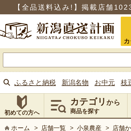
【全品送料込み!】掲載店舗
102
カ
検
索:
ふるさと納税
新潟名物
お中元
枝
カテゴリ
から
商品を探す
初めての方へ
ホーム
>
店舗一覧
>
小泉農産
>
店舗