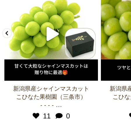
新潟県産シャインマスカット
新潟県
こひなた果樹園（三条市）
こひな
...
- - - -
11
0