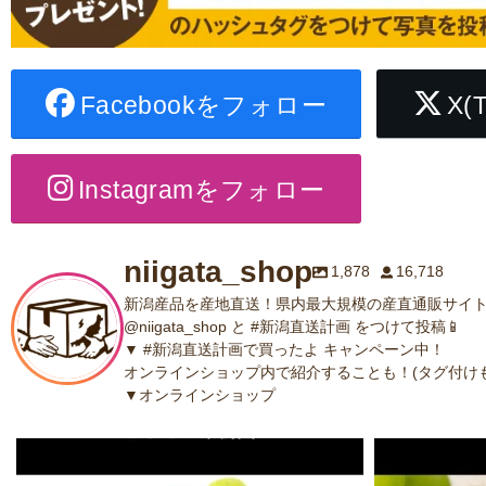
Facebookをフォロー
X(
Instagramをフォロー
niigata_shop
1,878
16,718
新潟産品を産地直送！県内最大規模の産直通販サイト
@niigata_shop と #新潟直送計画 をつけて投稿📱
▼ #新潟直送計画で買ったよ キャンペーン中！
オンラインショップ内で紹介することも！(タグ付けも
▼オンラインショップ