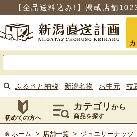
【全品送料込み!】掲載店舗
102
カ
検
索:
ふるさと納税
新潟名物
お中元
枝
カテゴリ
から
商品を探す
初めての方へ
ホーム
>
店舗一覧
>
ジュエリーナッツ