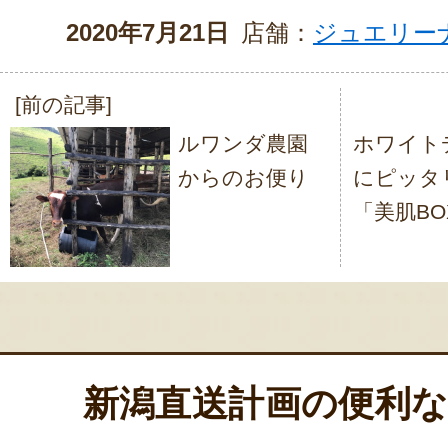
2020年7月21日
店舗：
ジュエリー
[前の記事]
投
ルワンダ農園
ホワイト
稿
からのお便り
にピッタ
ナ
「美肌BO
ビ
ゲ
ー
シ
ョ
新潟直送計画の便利
ン