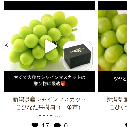
新潟県産シャインマスカット
新潟県
こひなた果樹園（三条市）
こひな
...
- - - -
17
0