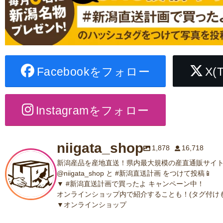
Facebookをフォロー
X(
Instagramをフォロー
niigata_shop
1,878
16,718
新潟産品を産地直送！県内最大規模の産直通販サイト
@niigata_shop と #新潟直送計画 をつけて投稿📱
▼ #新潟直送計画で買ったよ キャンペーン中！
オンラインショップ内で紹介することも！(タグ付けも
▼オンラインショップ