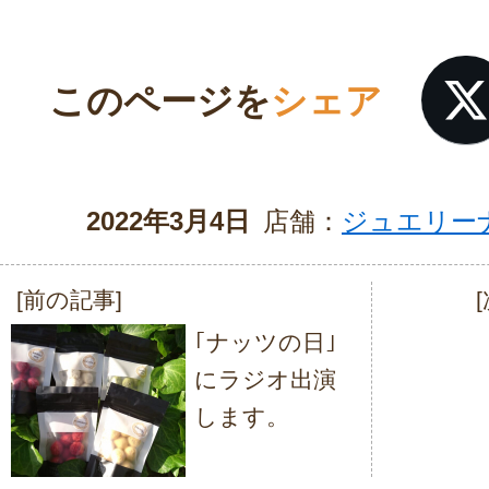
このページを
シェア
2022年3月4日
店舗：
ジュエリー
[前の記事]
投
｢ナッツの日｣
稿
にラジオ出演
ナ
します。
ビ
ゲ