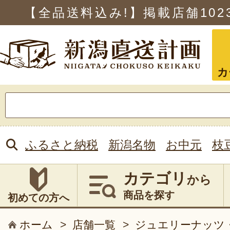
【全品送料込み!】掲載店舗
102
カ
検
索:
ふるさと納税
新潟名物
お中元
枝
カテゴリ
から
商品を探す
初めての方へ
ホーム
>
店舗一覧
>
ジュエリーナッツ