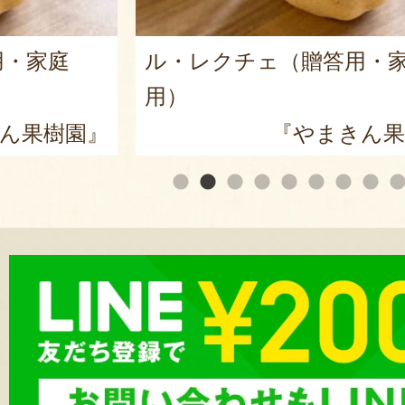
用・家庭
新潟産 黒埼茶豆（小平方
『野崎
ん果樹園』