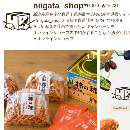
niigata_shop
1,880
16,731
新潟産品を産地直送！県内最大規模の産直通販サイト
@niigata_shop と #新潟直送計画 をつけて投稿📱
▼ #新潟直送計画で買ったよ キャンペーン中！
オンラインショップ内で紹介することも！(タグ付けも
▼オンラインショップ