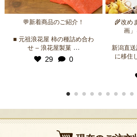
💬新着商品のご紹介！
🌾改
画」
■ 元祖浪花屋 柿の種詰め合わ
...
せ – 浪花屋製菓
新潟直送
に移住
29
0