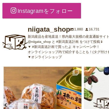
Instagramをフォロー
niigata_shop
1,880
16,731
新潟産品を産地直送！県内最大規模の産直通販サイト
@niigata_shop と #新潟直送計画 をつけて投稿📱
▼ #新潟直送計画で買ったよ キャンペーン中！
オンラインショップ内で紹介することも！(タグ付けも
▼オンラインショップ