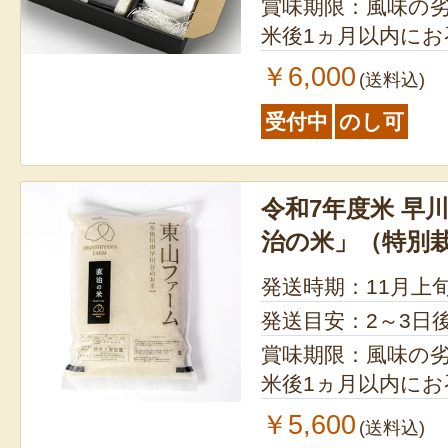
賞味期限：風味の
米後1ヵ月以内に
￥6,000
(送料込)
受付中
のし可
令和7年度米 早
治の米」（特別
発送時期：11月上
発送目安：2～3日
賞味期限：風味の
米後1ヵ月以内に
￥5,600
(送料込)