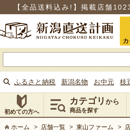
【全品送料込み!】掲載店舗
102
カ
検
索:
ふるさと納税
新潟名物
お中元
枝
カテゴリ
から
商品を探す
初めての方へ
ホーム
>
店舗一覧
>
東山ファーム
>