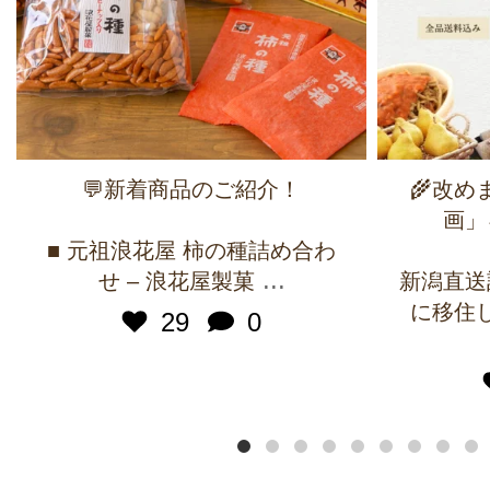
💬新着商品のご紹介！
🌾改
画」
■ 元祖浪花屋 柿の種詰め合わ
...
せ – 浪花屋製菓
新潟直送
に移住
29
0