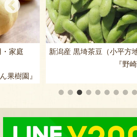
用・家庭
新潟産 黒埼茶豆（小平方
『野崎
ん果樹園』