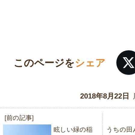
このページを
シェア
2018年8月22日
[前の記事]
投
眩しい緑の稲
うちの田
稿