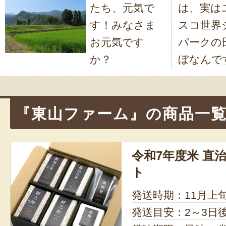
たち、元気で
は、実は
ナ
す！みなさま
スコ世界
ビ
お元気です
パークの
ゲ
か？
ぼなんで
ー
シ
ョ
『東山ファーム』の商品一
ン
令和7年度米 直
ト
発送時期：11月上
発送目安：2～3日