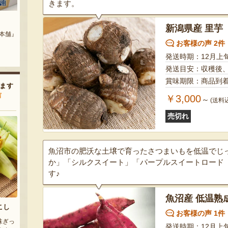
きます。
流れ梅
氷蔵熟成 焼栗
新潟県産 里芋
ぽっぽ』
『株式会社 大阪屋』
『宮沢栗農園』
お客様の声 2件
発送時期：12月上
発送目安：収穫後
賞味期限：商品到
ます
声
￥3,000
～
(送料
売切れ
魚沼市の肥沃な土壌で育ったさつまいもを低温でじ
か」「シルクスイート」「パープルスイートロード
す♪
魚沼産 低温熟
こし
お客様の声 1件
味ぎっ
発送時期：12月上