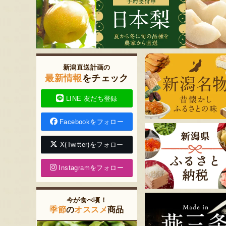
新潟直送計画の
最新情報
をチェック
LINE 友だち登録
Facebookをフォロー
X(Twitter)をフォロー
Instagramをフォロー
今が食べ頃！
季節
の
オススメ
商品