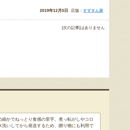
2019年12月5日
店舗：
すずきん家
予約注文：新潟産 アールスメロ
ン（盆メロン）
予約注文：新潟県産 梨
予約注文
[次の記事]はありません
『情熱野菜の太田農園』
『くまの森ファーム』
8月9日 02:00 [神奈川県]
8月9日 00:23 [新潟県]
8月9
め細かでねっとり食感の里芋。煮っ転がしやコロ
水洗いしてから発送するため、贈り物にも利用で