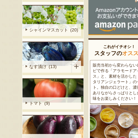
シャインマスカット (20)
これがイチオシ！
スタッフの
オス
細胞壁」由来
販売当初から変わらないレシ
この道50年の大ベテラン
なす漬け (13)
ぶどうを栽培
ピで作る「アラモードアイ
が育てた美味しい新潟枝
くだもの園の
ス」と、素材を活かした「イ
茶豆！手塩にかけて育て
ット。一般的
タリアンジェラート」のセッ
豆の甘味と深い香り、コ
緑色」のもの
ト。独自の口どけと、濃密で
ある旨味を是非一度お試
ら収穫する
ありながらさっぱりとした後
さい。お中元にもオスス
2種類をご用
味をお楽しみください！
トマト (9)