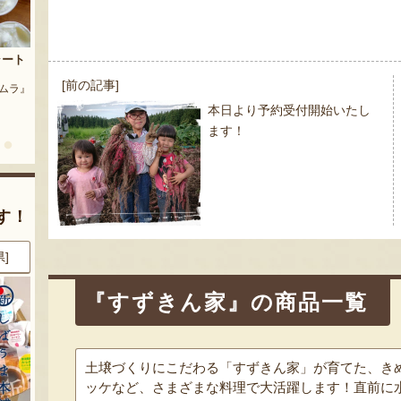
茶豆
流れ梅
農園』
予約注文：魚沼の定番 まるつた
投
[前の記事]
『株式会社 大阪屋』
のなす漬け 深雪なす
稿
本日より予約受付開始いたし
『農房 丸蔦食品』
ナ
ます！
ビ
ゲ
ー
シ
す！
ョ
ン
県]
8月9日 00:23 [新潟県]
8月9日 00:21 [東京都]
『すずきん家』の商品一覧
土壌づくりにこだわる「すずきん家」が育てた、き
ッケなど、さまざまな料理で大活躍します！直前に