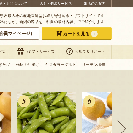
送・返品について
のし・包装サービス
出店のご案内
県内最大級の産地直送型お取り寄せ通販・ギフトサイトです。
私たちが、新潟の逸品を「独自の取材内容」でご紹介します。
会員マイページ）
カートを見る
0
eギフトサービス
ヘルプ＆サポート
ビス
ぎそば
栃尾の油揚げ
ヤスダヨーグルト
サーモン塩辛