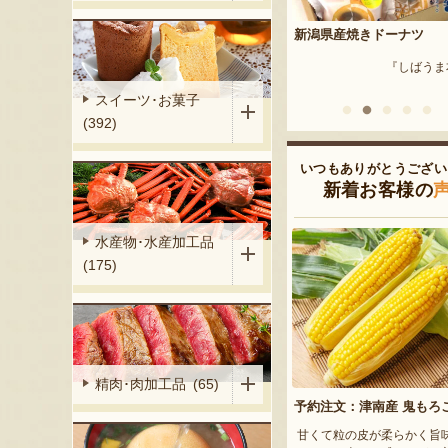
リ製作所の爪や
新潟県産焼きドーナツ
栃尾挟み油揚げセット
『しばうま本舗』
『まめ工房 
ヤスリ製作所』
スイーツ･お菓子
(392)
いつもありがとうござい
新着お客様の
水産物･水産加工品
(175)
精肉･肉加工品 (65)
予約注文：津南産 鬼もろ
甘くて粒の皮が柔らかく旨