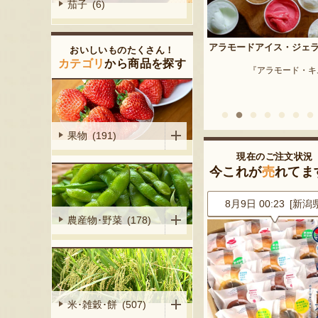
茄子 (6)
予約注文：新潟産 枝豆・
アラモードアイス・ジェラート
おいしいものたくさん！
『はちしろ枝豆
産シャインマ
カテゴリ
から商品を探す
『アラモード・キムラ』
陽くだもの園』
果物 (191)
現在のご注文状況
今これが
売
れてま
0 [神奈川県]
8月9日 00:23 [新潟県]
8月9日 00:23 [新潟
農産物･野菜 (178)
米･雑穀･餅 (507)