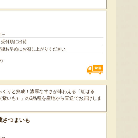
燕三条 吉田ヤスリ製作所の爪や
新潟県産焼きドーナツ
栃尾挟
すり
『しばうま本舗』
『（有）吉田ヤスリ製作所』
旬～
、受付順に出荷
着後お早めにお召し上がりください
込)
っくりと熟成！濃厚な甘さが味わえる「紅はる
（紫いも）」の3品種を産地から直送でお届けしま
成さつまいも
旬～