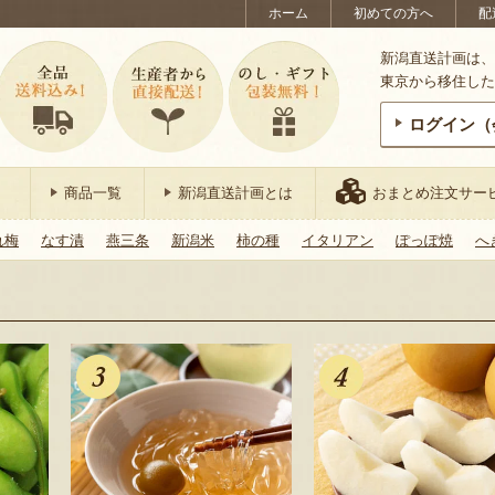
ホーム
初めての方へ
配
新潟直送計画は、
東京から移住した
ログイン（
商品一覧
新潟直送計画とは
おまとめ注文サー
れ梅
なす漬
燕三条
新潟米
柿の種
イタリアン
ぽっぽ焼
へ