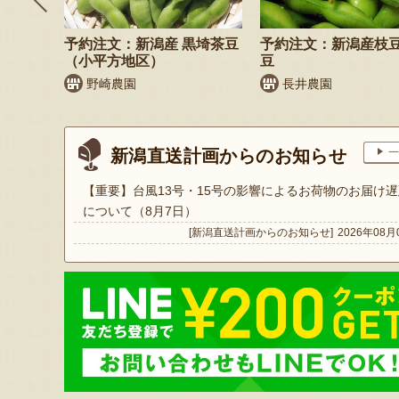
鬼もろこ
予約注文：新潟産 黒埼茶豆
予約注文：新潟産枝
（小平方地区）
豆
く
野崎農園
長井農園
新潟直送計画からのお知らせ
一
【重要】台風13号・15号の影響によるお荷物のお届け遅
について（8月7日）
[新潟直送計画からのお知らせ]
2026年08月