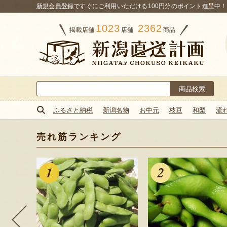
新規会員登録
ですぐにご利用いただける100円分のポイント進呈中！
1023
2362
掲載店舗
店舗
商品
検
索:
ふるさと納税
新潟名物
お中元
枝豆
和梨
流
売れ筋ランキング