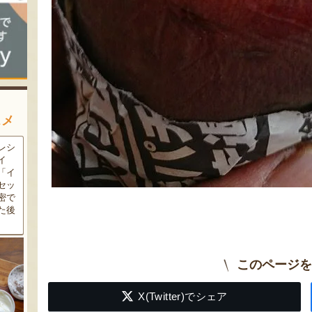
スメ
農家
新潟の夏と言えば大阪屋の流
魚沼市だけで作られている
豆・
れ梅！国産の梅果汁とくずき
「深雪なす」を使ったなす漬
た枝
り風のゼリーの相性が抜群。
け。しっかりとした塩味が好
クの
爽やかな甘みとツルッとした
評で、地元の直売所で大人気
し下
食感は一度食べたらクセにな
の商品です。夏はもちろん、
メ！
るはず！お中元にも喜ばれる
甘みがのった秋なすは特に絶
こと間違い無し！
品。新米との相性も抜群で
す！
このページを
X(Twitter)でシェア