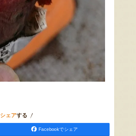
太田農園が手塩にかけて育て
新潟市江南区で育てられた和
柔らか
たアールスメロン！イギリス
梨。有機質肥料と、すべての
魅力の
生まれの原種メロンの血をひ
実に袋をかける丁寧な手仕事
河・信
く、「メロンの王様」とも呼
によって、濃厚な甘みと美し
土壌で
ばれる高級メロンを農園より
い姿を持つ梨が生み出されま
ました
直送！お盆などの贈答用にも
す。「愛甘水」や「王秋」な
のもと
おすすめです。
ど、旬の品種をお届けしま
います
す。
ですよ
シェア
する
Facebookでシェア