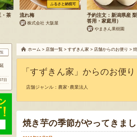
ふるさと納税可
豆・茶
流れ梅
予約注文：新潟県産 
答用・家庭用）
株式会社 大阪屋
やまきん果樹園
ホーム
>
店舗一覧
>
すずきん家
>
店舗からのお便り
>
覧
延
「すずきん家」からのお便り
07日
店舗ジャンル：
農家･農業法人
焼き芋の季節がやってきまし