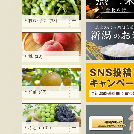
枝豆･茶豆 (33)
桃 (13)
和梨 (37)
ぶどう (31)