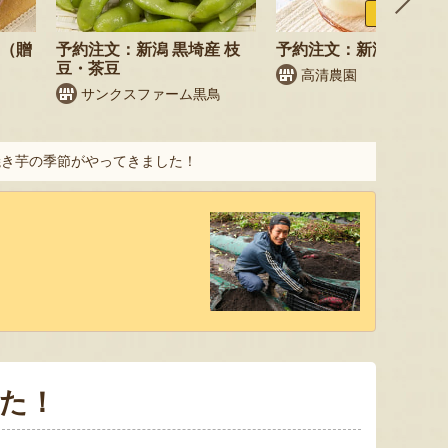
ふるさと納税
梨（贈
予約注文：新潟 黒埼産 枝
予約注文：新潟県産 梨
豆・茶豆
高清農園
サンクスファーム黒鳥
焼き芋の季節がやってきました！
た！