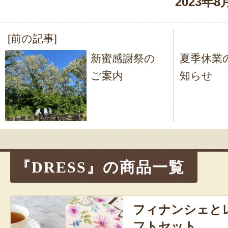
2023年8
[前の記事]
投
新蜜感謝祭の
夏季休業
稿
ご案内
知らせ
ナ
ビ
ゲ
ー
シ
『DRESS』の商品一覧
ョ
ン
フィナンシェと
フトセット