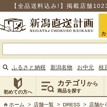
【全品送料込み!】掲載店舗
102
カ
検
索:
ふるさと納税
新潟名物
お中元
枝
カテゴリ
から
商品を探す
初めての方へ
ホーム
>
店舗一覧
>
DRESS
>
店舗か