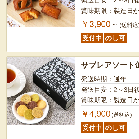
発送目安：2～3日
賞味期限：製造日か
￥3,900
～
(送料込
受付中
のし可
サブレアソート
発送時期：通年
発送目安：2～3日
賞味期限：製造日か
￥4,900
(送料込)
受付中
のし可