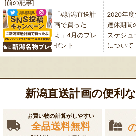
[前の記事]
投
「#新潟直送計
2020年
稿
画で買った
連休期間
ナ
よ」4月のプレ
スケジュ
ビ
ゼント
について
ゲ
ー
シ
ョ
新潟直送計画の便利
ン
お買い物の計算がしやすい
全品送料無料