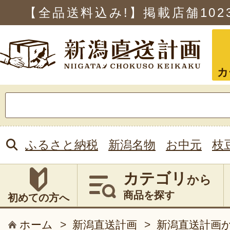
【全品送料込み!】掲載店舗
102
カ
検
索:
ふるさと納税
新潟名物
お中元
枝
カテゴリ
から
商品を探す
初めての方へ
ホーム
>
新潟直送計画
>
新潟直送計画