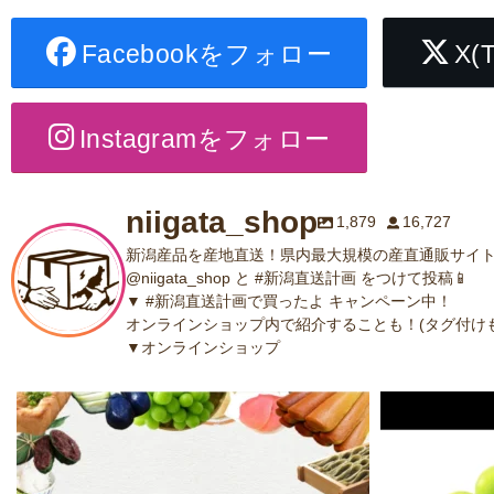
Facebookをフォロー
X(
Instagramをフォロー
niigata_shop
1,879
16,727
新潟産品を産地直送！県内最大規模の産直通販サイト
@niigata_shop と #新潟直送計画 をつけて投稿📱
▼ #新潟直送計画で買ったよ キャンペーン中！
オンラインショップ内で紹介することも！(タグ付けも
▼オンラインショップ