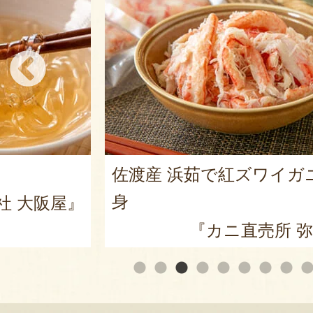
佐渡産 浜茹で紅ズワイガ
身
社 大阪屋』
『カニ直売所 