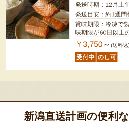
発送時期：12月上
発送目安：約1週間
賞味期限：冷凍で製造
味期限が60日以上
￥3,750
～
(送料込
受付中
のし可
新潟直送計画の便利