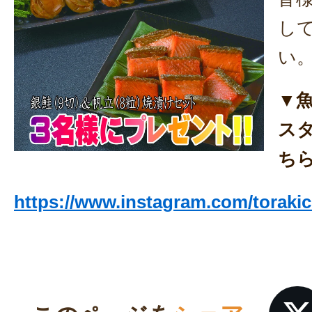
し
い
▼
ス
ち
https://www.instagram.com/torakic