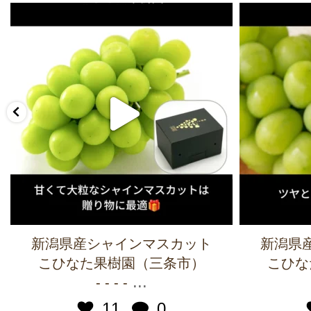
新潟県産シャインマスカット
新潟県
こひなた果樹園（三条市）
こひな
...
- - - -
11
0