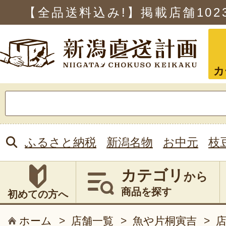
【全品送料込み!】掲載店舗
102
カ
検
索:
ふるさと納税
新潟名物
お中元
枝
カテゴリ
から
商品を探す
初めての方へ
ホーム
>
店舗一覧
>
魚や片桐寅吉
>