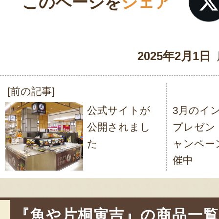
このページを
シェア
2025年2月1日
[前の記事]
投
公式サイトが
3月のイ
稿
公開されまし
プレゼン
ナ
た
ャンペー
ビ
催中
ゲ
ー
シ
『魚や片桐寅吉』の商品一覧