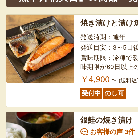
ョ
ン
焼き漬けと漬け
発送時期：通年
発送目安：3～5日
賞味期限：冷凍で製造
味期限が60日以上
￥4,900
～
(送料込
受付中
のし可
銀鮭の焼き漬け
お客様の声 3件