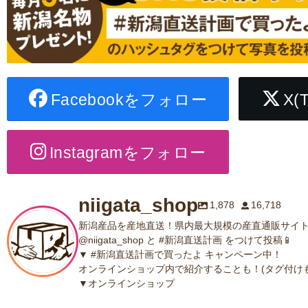
Facebookをフォロー
X(
Instagramをフォロー
niigata_shop
1,878
16,718
新潟産品を産地直送！県内最大規模の産直通販サイト
@niigata_shop と #新潟直送計画 をつけて投稿📱
▼ #新潟直送計画で買ったよ キャンペーン中！
オンラインショップ内で紹介することも！(タグ付けも
▼オンラインショップ