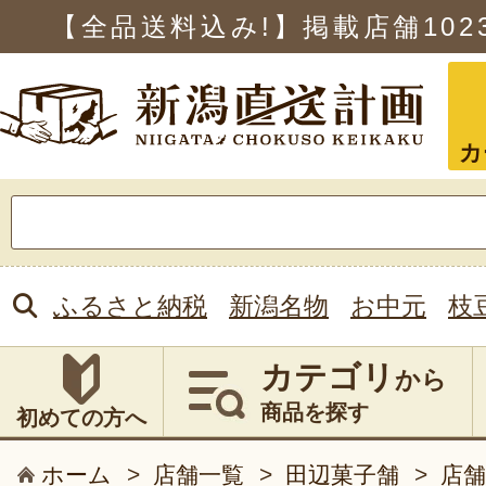
【全品送料込み!】掲載店舗
102
カ
検
索:
ふるさと納税
新潟名物
お中元
枝
カテゴリ
から
商品を探す
初めての方へ
ホーム
>
店舗一覧
>
田辺菓子舗
>
店