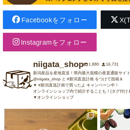
Facebookをフォロー
X(
Instagramをフォロー
niigata_shop
1,880
16,731
新潟産品を産地直送！県内最大規模の産直通販サイト
@niigata_shop と #新潟直送計画 をつけて投稿📱
▼ #新潟直送計画で買ったよ キャンペーン中！
オンラインショップ内で紹介することも！(タグ付けも
▼オンラインショップ