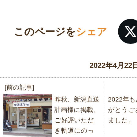
このページを
シェア
2022年4月22
[前の記事]
投
昨秋、新潟直送
2022年
稿
計画様に掲載、
がとうご
ナ
ご好評いただ
ました。
ビ
き軌道にのっ
ゲ