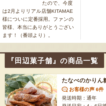
たので、今度
ー
は2月よりリアル店舗KITAMAE
シ
様についに定番採用。ファンの
ョ
皆様、本当にありがとうござい
ます！（番頭より）。
ン
『田辺菓子舗』の商品一覧
たなべのかりん
お客様の声 6件
発送時期：通年
発送目安：4～6日