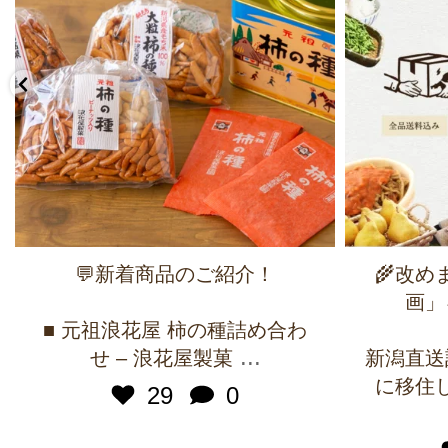
💬新着商品のご紹介！
🌾改
画」
■ 元祖浪花屋 柿の種詰め合わ
...
せ – 浪花屋製菓
新潟直送
に移住
29
0