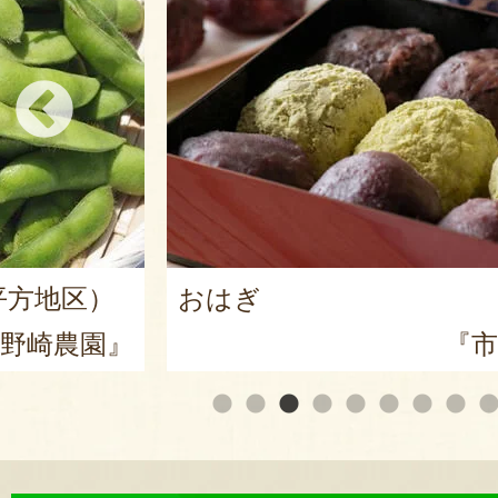
平方地区）
おはぎ
野崎農園』
『市