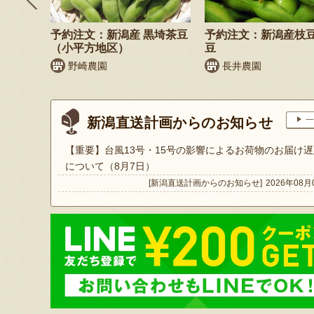
鬼もろこ
予約注文：新潟産 黒埼茶豆
予約注文：新潟産枝
（小平方地区）
豆
く
野崎農園
長井農園
新潟直送計画からのお知らせ
一
【重要】台風13号・15号の影響によるお荷物のお届け遅
について（8月7日）
[新潟直送計画からのお知らせ]
2026年08月