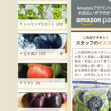
シャインマスカット (20)
これがイチオシ！
スタッフの
オス
細胞壁」由来
販売当初から変わらないレシ
この道50年の大ベテラン
なす漬け (13)
ぶどうを栽培
ピで作る「アラモードアイ
が育てた美味しい新潟枝
くだもの園の
ス」と、素材を活かした「イ
茶豆！手塩にかけて育て
ット。一般的
タリアンジェラート」のセッ
豆の甘味と深い香り、コ
緑色」のもの
ト。独自の口どけと、濃密で
ある旨味を是非一度お試
ら収穫する
ありながらさっぱりとした後
さい。お中元にもオスス
2種類をご用
味をお楽しみください！
トマト (9)