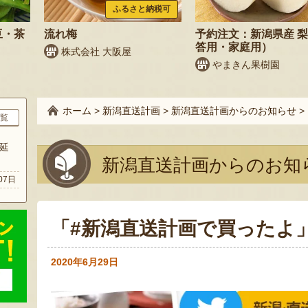
ふるさと納税可
豆・茶
流れ梅
予約注文：新潟県産 
答用・家庭用）
株式会社 大阪屋
やまきん果樹園
ホーム
>
新潟直送計画
>
新潟直送計画からのお知らせ
>
覧
延
新潟直送計画からのお知
07日
「#新潟直送計画で買ったよ
2020年6月29日