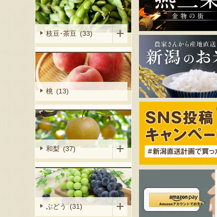
枝豆･茶豆 (33)
桃 (13)
和梨 (37)
ぶどう (31)