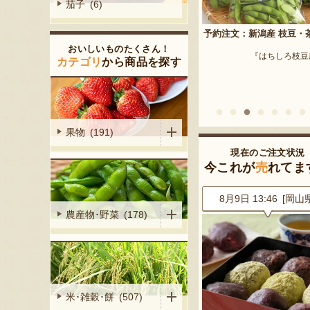
茄子 (6)
予約注文：新潟産 枝豆・
アラモードアイス・ジェラート
おいしいものたくさん！
『はちしろ枝豆
産シャインマ
カテゴリ
から商品を探す
『アラモード・キムラ』
陽くだもの園』
果物 (191)
現在のご注文状況
今これが
売
れてま
3 [新潟県]
8月9日 13:47 [埼玉県]
8月9日 13:46 [岡山
農産物･野菜 (178)
米･雑穀･餅 (507)