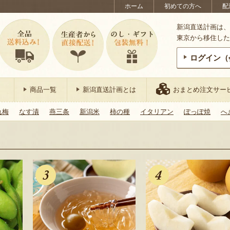
ホーム
初めての方へ
配
新潟直送計画は、
東京から移住した
ログイン（
商品一覧
新潟直送計画とは
おまとめ注文サー
れ梅
なす漬
燕三条
新潟米
柿の種
イタリアン
ぽっぽ焼
へ