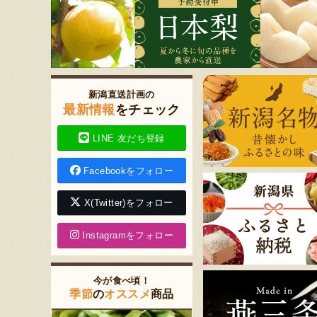
新潟直送計画の
最新情報
をチェック
LINE 友だち登録
Facebookをフォロー
X(Twitter)をフォロー
Instagramをフォロー
今が食べ頃！
季節
の
オススメ
商品