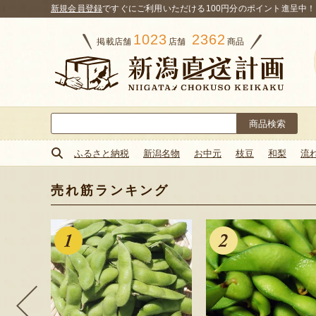
新規会員登録
ですぐにご利用いただける100円分のポイント進呈中！
1023
2362
掲載店舗
店舗
商品
検
索:
ふるさと納税
新潟名物
お中元
枝豆
和梨
流
売れ筋ランキング