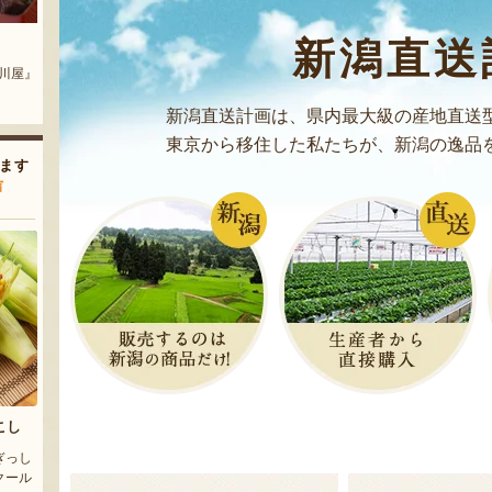
流れ梅
新潟県産 桃
新潟直送
川屋』
『株式会社 大阪屋』
『のざきファーム』
新潟直送計画は、県内最大級の産地直送
東京から移住した私たちが、新潟の逸品
ます
声
こし
ぎっし
クール