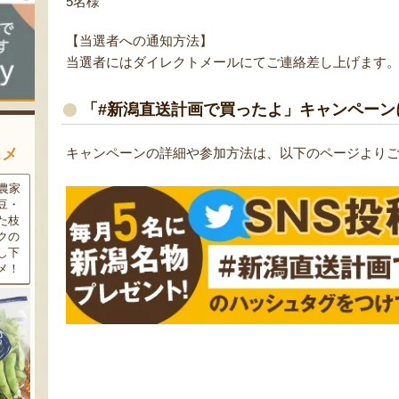
5名様
【当選者への通知方法】
当選者にはダイレクトメールにてご連絡差し上げます
「#新潟直送計画で買ったよ」キャンペーン
スメ
キャンペーンの詳細や参加方法は、以下のページより
農家
新潟の夏と言えば大阪屋の流
魚沼市だけで作られている
豆・
れ梅！国産の梅果汁とくずき
「深雪なす」を使ったなす漬
た枝
り風のゼリーの相性が抜群。
け。しっかりとした塩味が好
クの
爽やかな甘みとツルッとした
評で、地元の直売所で大人気
し下
食感は一度食べたらクセにな
の商品です。夏はもちろん、
メ！
るはず！お中元にも喜ばれる
甘みがのった秋なすは特に絶
こと間違い無し！
品。新米との相性も抜群で
す！