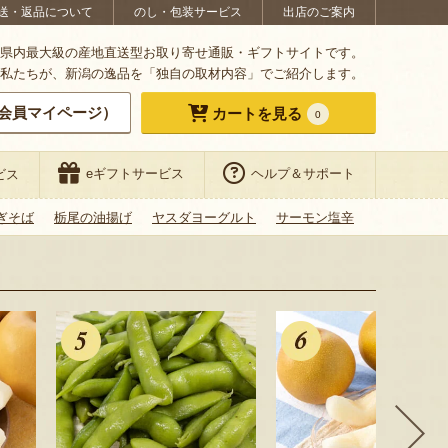
送・返品について
のし・包装サービス
出店のご案内
県内最大級の産地直送型お取り寄せ通販・ギフトサイトです。
私たちが、新潟の逸品を「独自の取材内容」でご紹介します。
会員マイページ）
カートを見る
0
eギフトサービス
ヘルプ＆サポート
ビス
ぎそば
栃尾の油揚げ
ヤスダヨーグルト
サーモン塩辛