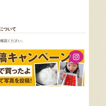
。
について
ご確認ください。
太田農園が手塩にかけて育て
新潟市江南区で育てられた和
柔らか
たアールスメロン！イギリス
梨。有機質肥料と、すべての
魅力の
生まれの原種メロンの血をひ
実に袋をかける丁寧な手仕事
河・信
く、「メロンの王様」とも呼
によって、濃厚な甘みと美し
土壌で
ばれる高級メロンを農園より
い姿を持つ梨が生み出されま
ました
直送！お盆などの贈答用にも
す。「愛甘水」や「王秋」な
のもと
おすすめです。
ど、旬の品種をお届けしま
います
す。
ですよ