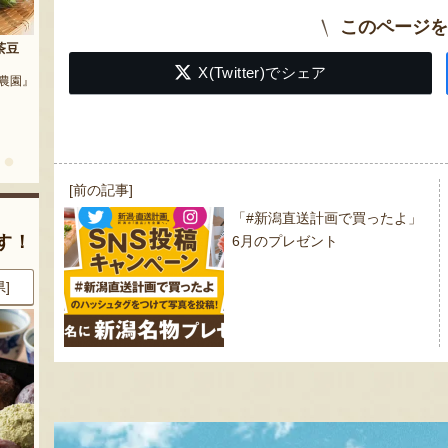
このページを
茶豆
流れ梅
X(Twitter)でシェア
農園』
予約注文：魚沼の定番 まるつた
『株式会社 大阪屋』
のなす漬け 深雪なす
『農房 丸蔦食品』
投
[前の記事]
稿
「#新潟直送計画で買ったよ」
ナ
す！
6月のプレゼント
ビ
ゲ
県]
8月9日 13:46 [岡山県]
8月9日 12:47 [新潟県]
ー
シ
ョ
ン