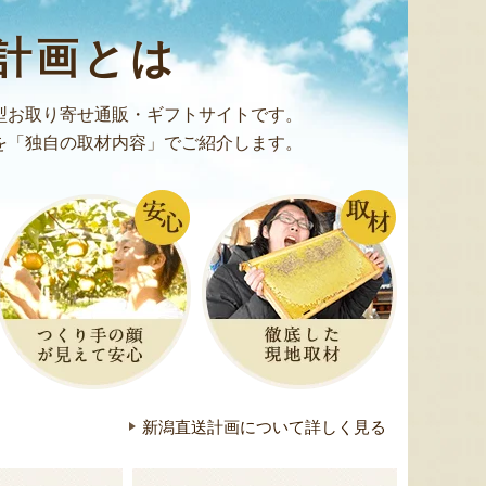
ガンジーアイスクリーム
新潟産 黒埼茶豆（小平方地区）
おはぎ
計画とは
『加勢牧場』
『野崎農園』
型お取り寄せ通販・ギフトサイトです。
を「独自の取材内容」でご紹介します。
新潟直送計画について詳しく見る