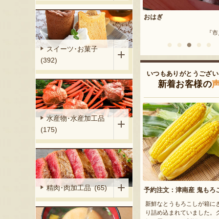
リーム
新潟産 黒埼茶豆（小平方地区）
おはぎ
『加勢牧場』
『野崎農園』
『市
スイーツ･お菓子
(392)
いつもありがとうござい
新着お客様の
水産物･水産加工品
(175)
精肉･肉加工品 (65)
予約注文：津南産 鬼もろ
新鮮なとうもろこしが箱に
り詰め込まれていました。