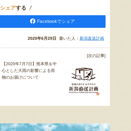
シェア
する
予約注文：新潟産 アールスメロ
Facebookでシェア
ン（盆メロン）
予約注文：新潟県産 梨
予約注文
『情熱野菜の太田農園』
『くまの森ファーム』
2020年6月29日
書いた人：
新潟直送計画
[次の記事]
【2020年7月7日】熊本県を中
心とした大雨の影響による荷
物のお届けについて
8月9日 14:13 [新潟県]
8月9日 13:47 [埼玉県]
8月9