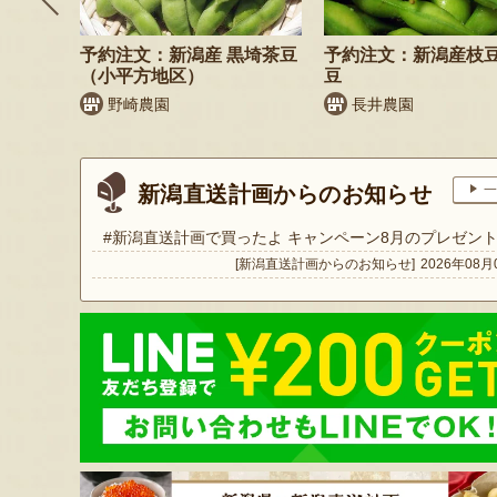
納税可
予約注文：新潟産 黒埼茶豆
予約注文：新潟産枝
（小平方地区）
豆
商店
野崎農園
長井農園
新潟直送計画からのお知らせ
一
#新潟直送計画で買ったよ キャンペーン8月のプレゼン
[新潟直送計画からのお知らせ]
2026年08月