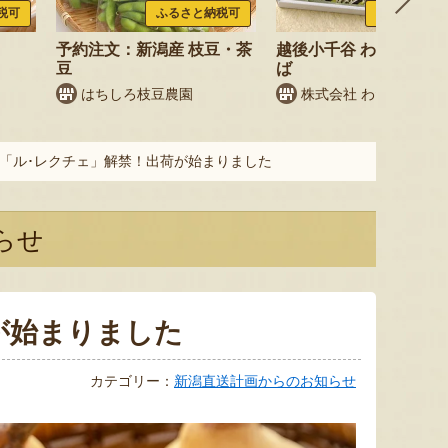
税可
ふるさと納税可
ふるさと納税
予約注文：新潟産 枝豆・茶
越後小千谷 わたやのへ
豆
ば
はちしろ枝豆農園
株式会社 わたや
「ル･レクチェ」解禁！出荷が始まりました
らせ
が始まりました
カテゴリー：
新潟直送計画からのお知らせ