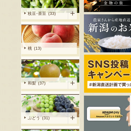
枝豆･茶豆 (33)
桃 (13)
和梨 (37)
ぶどう (31)