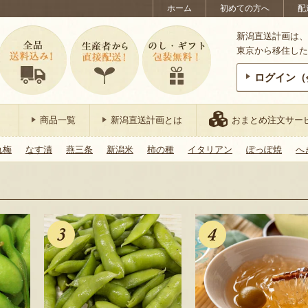
ホーム
初めての方へ
配
新潟直送計画は、
東京から移住した
ログイン（
商品一覧
新潟直送計画とは
おまとめ注文サー
れ梅
なす漬
燕三条
新潟米
柿の種
イタリアン
ぽっぽ焼
へ