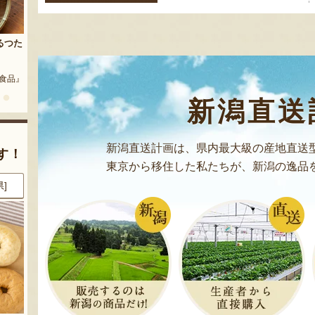
ョ
ン
予約注文：新潟産 アールスメロ
るつた
ン（盆メロン）
予約注文：新潟県産 梨
『情熱野菜の太田農園』
『くまの森ファーム』
蔦食品』
新潟直送
新潟直送計画は、県内最大級の産地直送
す！
東京から移住した私たちが、新潟の逸品
県]
8月6日 12:49 [新潟県]
8月6日 12:45 [東京都]