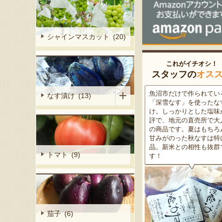
シャインマスカット (20)
これがイチオシ！
スタッフの
オス
ベテラン農家
新潟の夏と言えば大阪屋の流
魚沼市だけで作られてい
なす漬け (13)
い新潟枝豆・
れ梅！国産の梅果汁とくずき
「深雪なす」を使ったな
けて育てた枝
り風のゼリーの相性が抜群。
け。しっかりとした塩味
香り、コクの
爽やかな甘みとツルッとした
評で、地元の直売所で大
一度お試し下
食感は一度食べたらクセにな
の商品です。夏はもちろ
もオススメ！
るはず！お中元にも喜ばれる
甘みがのった秋なすは特
こと間違い無し！
品。新米との相性も抜群
トマト (9)
す！
茄子 (6)