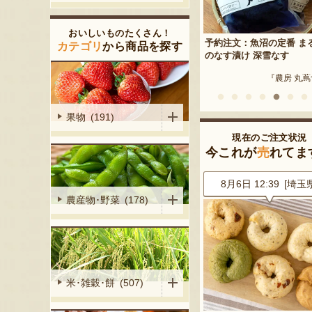
 枝豆・茶豆
流れ梅
おいしいものたくさん！
しろ枝豆農園』
予約注文：魚沼の定番 ま
カテゴリ
から商品を探す
『株式会社 大阪屋』
のなす漬け 深雪なす
『農房 丸
果物 (191)
現在のご注文状況
今これが
売
れてま
3 [神奈川県]
8月6日 12:41 [埼玉県]
8月6日 12:39 [埼玉
農産物･野菜 (178)
米･雑穀･餅 (507)