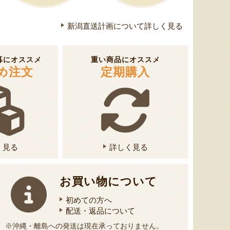
自家製味噌漬け詰合わせ
窯焼きピザ
玄米ベ
『米善商店』
『ピッツァタルト』
新潟直送計画について詳しく見る
暮にオススメ
重い商品にオススメ
め注文
定期購入
く見る
詳しく見る
お買い物について
初めての方へ
配送・返品について
※沖縄・離島への発送は現在承っておりません。