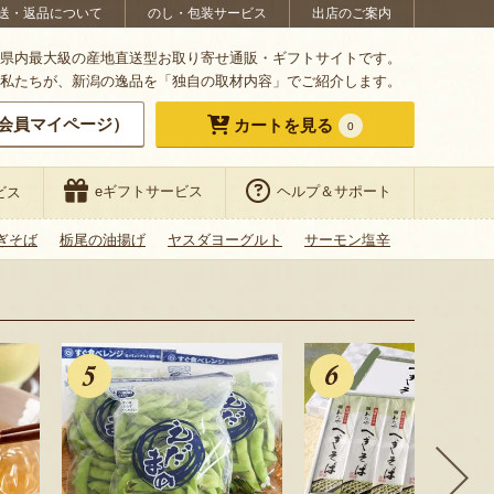
送・返品について
のし・包装サービス
出店のご案内
県内最大級の産地直送型お取り寄せ通販・ギフトサイトです。
私たちが、新潟の逸品を「独自の取材内容」でご紹介します。
会員マイページ）
カートを見る
0
eギフトサービス
ヘルプ＆サポート
ビス
ぎそば
栃尾の油揚げ
ヤスダヨーグルト
サーモン塩辛