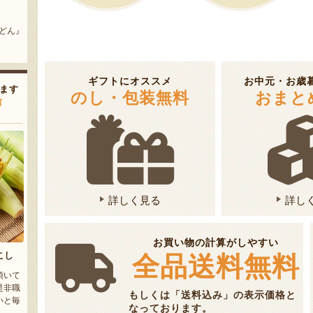
村上茶蕎麦
新潟産 黒埼茶豆（小平方地区）
んどん』
『有限会社 カネミヤ』
『野崎農園』
ギフトにオススメ
お中元・お歳
ます
のし・包装無料
おまと
声
詳しく見る
詳し
お買い物の計算がしやすい
こし
全品送料無料
頂いて
是非職
もしくは「送料込み」の表示価格と
いと毎
なっております。