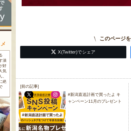
このページを
スメ
X(Twitter)でシェア
る
太田農園が手塩にかけて育て
新潟市江南区で育てられた和
す漬
たアールスメロン！イギリス
梨。有機質肥料と、すべての
が好
生まれの原種メロンの血をひ
実に袋をかける丁寧な手仕事
人気
く、「メロンの王様」とも呼
によって、濃厚な甘みと美し
ん、
ばれる高級メロンを農園より
い姿を持つ梨が生み出されま
に絶
直送！お盆などの贈答用にも
す。「愛甘水」や「王秋」な
投
[前の記事]
で
おすすめです。
ど、旬の品種をお届けしま
す。
稿
#新潟直送計画で買ったよ キ
ナ
ャンペーン11月のプレゼント
ビ
ゲ
ー
シ