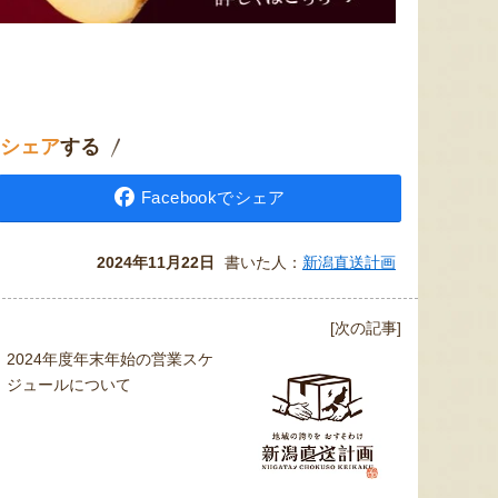
シェア
する
Facebookでシェア
柔らかい果肉と濃厚な果汁が
「ビール酵母の細胞壁」由来
販売当
魅力の桃です。日本一の大
の資材を使ってぶどうを栽培
ピで作
河・信濃川がもたらす肥沃な
する、こもれ陽くだもの園の
ス」と
2024年11月22日
書いた人：
新潟直送計画
土壌で、甘みをたっぷり蓄え
シャインマスカット。一般的
タリア
ました。日々の細やかな管理
に流通する「黄緑色」のもの
ト。独
のもと、愛情を込めて育てて
と、完熟してから収穫する
ありな
[次の記事]
います。ギフトにもおすすめ
「黄色」のもの2種類をご用
味をお
ですよ。
意しています。
2024年度年末年始の営業スケ
ジュールについて