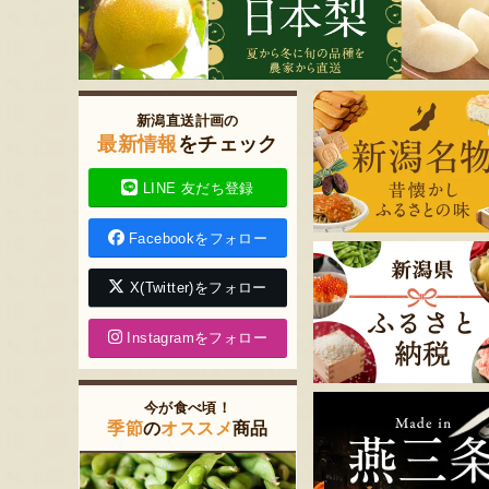
新潟直送計画の
最新情報
をチェック
LINE 友だち登録
Facebookをフォロー
X(Twitter)をフォロー
Instagramをフォロー
今が食べ頃！
季節
の
オススメ
商品