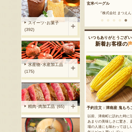
合わせ
窯焼きピザ
玄米ベーグル
『米善商店』
『ピッツァタルト』
『株式会社 まつえ
スイーツ･お菓子
(392)
いつもありがとうござい
新着お客様の
水産物･水産加工品
(175)
精肉･肉加工品 (65)
予約注文：津南産 鬼もろ
以前、津南町に訪れた時に
あまりの美味しさに驚き、
場の人達にも味わってほし
年リピート買いしてい...