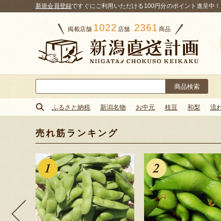
新規会員登録
ですぐにご利用いただける100円分のポイント進呈中！
1022
2361
掲載店舗
店舗
商品
検
索:
ふるさと納税
新潟名物
お中元
枝豆
和梨
流
売れ筋ランキング