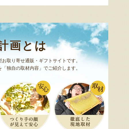
アラモ
予約注文：新潟県産 桃
予約注文：新潟県産シャインマ
スカット
『のざきファーム』
『こもれ陽くだもの園』
計画とは
型お取り寄せ通販・ギフトサイトです。
を「独自の取材内容」でご紹介します。
8月6日 12:43 [神奈川県]
8月6日 12:41 [埼玉県]
8月6