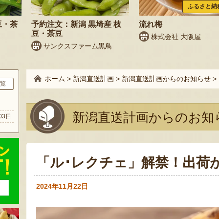
ふるさと納
豆・茶
予約注文：新潟 黒埼産 枝
流れ梅
豆・茶豆
株式会社 大阪屋
サンクスファーム黒鳥
ホーム
>
新潟直送計画
>
新潟直送計画からのお知らせ
>
覧
ト
新潟直送計画からのお知
03日
「ル･レクチェ」解禁！出荷
2024年11月22日