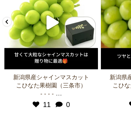
新潟県産シャインマスカット
新潟県
こひなた果樹園（三条市）
こひな
...
- - - -
11
0