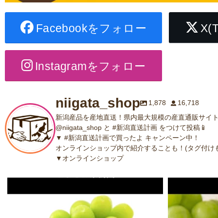
Facebookをフォロー
X(
Instagramをフォロー
niigata_shop
1,878
16,718
新潟産品を産地直送！県内最大規模の産直通販サイト
@niigata_shop と #新潟直送計画 をつけて投稿📱
▼ #新潟直送計画で買ったよ キャンペーン中！
オンラインショップ内で紹介することも！(タグ付けも
▼オンラインショップ