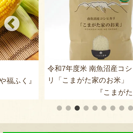
令和7年度米 南魚沼産コ
リ「こまがた家のお米」
や福ふく』
『こまがた