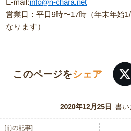
E-mail:
info@n-chara.net
営業日：平日9時〜17時（年末年始1/2
なります）
このページを
シェア
2020年12月25日
書い
[前の記事]
投