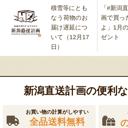
積雪等にとも
「#新潟
稿
なう荷物のお
画で買っ
ナ
届け遅延につ
よ」1月
ビ
いて（12月17
ゼント
ゲ
日）
ー
シ
ョ
ン
新潟直送計画の便利
お買い物の計算がしやすい
全品送料無料