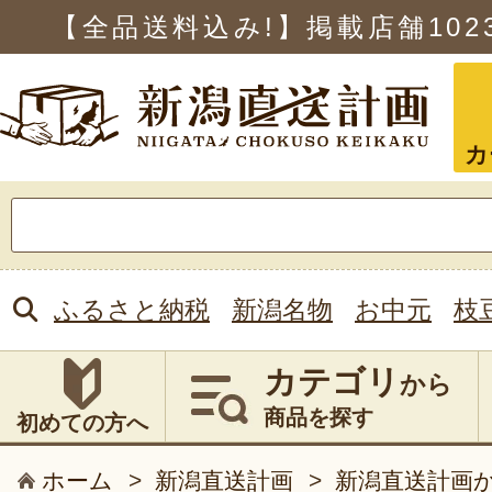
【全品送料込み!】掲載店舗
102
カ
検
索:
ふるさと納税
新潟名物
お中元
枝
カテゴリ
から
商品を探す
初めての方へ
ホーム
>
新潟直送計画
>
新潟直送計画