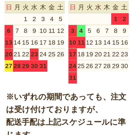
日
月
火
水
木
金
土
日
月
火
水
木
金
土
1
2
3
4
5
1
2
6
7
8
9
10
11
12
3
4
5
6
7
8
9
13
14
15
16
17
18
19
10
11
12
13
14
15
16
20
21
22
23
24
25
26
17
18
19
20
21
22
23
27
28
29
30
31
24
25
26
27
28
29
30
31
※いずれの期間であっても、注文
は受け付けておりますが、
配送手配は上記スケジュールに準
じます