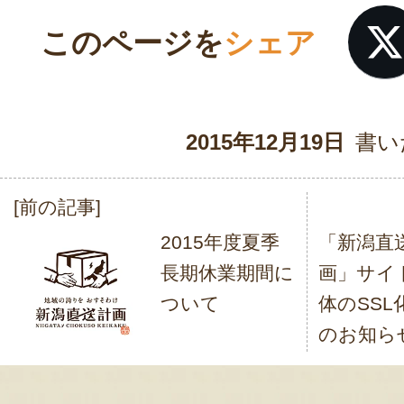
このページを
シェア
2015年12月19日
書い
[前の記事]
投
2015年度夏季
「新潟直
稿
長期休業期間に
画」サイ
ナ
ついて
体のSSL
ビ
のお知ら
ゲ
ー