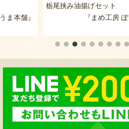
ツ
栃尾挟み油揚げセット
うま本舗』
『まめ工房 