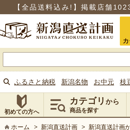
【全品送料込み!】掲載店舗
102
カ
検
索:
ふるさと納税
新潟名物
お中元
枝
カテゴリ
から
商品を探す
初めての方へ
ホーム
>
新潟直送計画
>
新潟直送計画