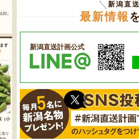
新潟直
令和8年度米 南魚沼産こがねも
新潟県産シャインマスカット
ち（もち米）
最新情報
農園』
『ホーマー農場』
『株式会社 まつえんどん』
ます
新潟直送計画公式
声
豆（小
に送り
美味