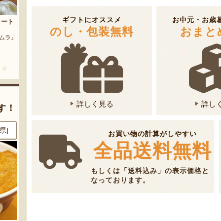
茶豆
ギフトにオススメ
お中元・お歳
流れ梅
農園』
のし・包装無料
おまと
予約注文：魚沼の定番 まるつた
『株式会社 大阪屋』
のなす漬け 深雪なす
『農房 丸蔦食品』
詳しく見る
詳し
す！
県]
8月7日 08:07 [東京都]
8月7日 08:05 [新潟県]
お買い物の計算がしやすい
全品送料無料
もしくは「送料込み」の表示価格と
なっております。