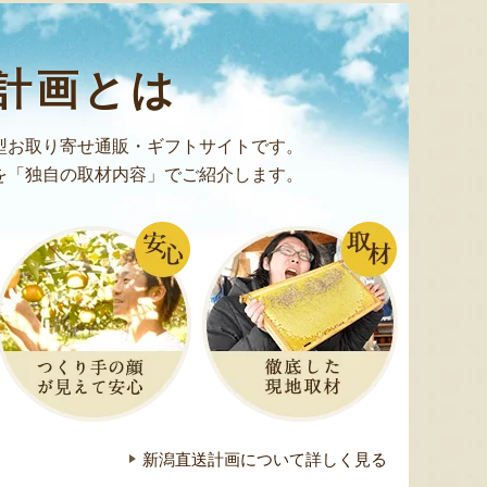
計画とは
型お取り寄せ通販・ギフトサイトです。
を「独自の取材内容」でご紹介します。
太田農園が手塩にかけて育て
新潟市江南区で育てられた和
柔らか
たアールスメロン！イギリス
梨。有機質肥料と、すべての
魅力の
生まれの原種メロンの血をひ
実に袋をかける丁寧な手仕事
河・信
く、「メロンの王様」とも呼
によって、濃厚な甘みと美し
土壌で
ばれる高級メロンを農園より
い姿を持つ梨が生み出されま
ました
直送！お盆などの贈答用にも
す。「愛甘水」や「王秋」な
のもと
おすすめです。
ど、旬の品種をお届けしま
います
す。
ですよ
新潟直送計画について詳しく見る