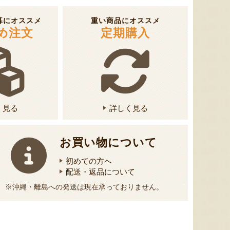
暮にオススメ
重い商品にオススメ
予約注文：新潟産 アールスメロ
め注文
定期購入
ン（盆メロン）
予約注文：新潟県産 梨
予約注文
『情熱野菜の太田農園』
『くまの森ファーム』
く見る
詳しく見る
8月7日 08:30 [埼玉県]
8月7日 08:22 [神奈川県]
8月7
お買い物について
初めての方へ
配送・返品について
※沖縄・離島への発送は現在承っておりません。