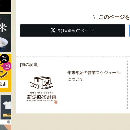
このページを
X(Twitter)でシェア
投
[前の記事]
稿
年末年始の営業スケジュール
ナ
について
ビ
ゲ
ー
シ
ョ
ン