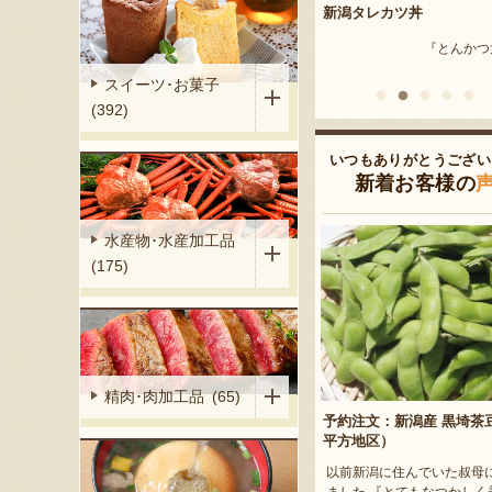
（小平方地区）
新潟タレカツ丼
新潟産 枝豆・茶豆
『野崎農園』
『とんかつ太郎』
『はちしろ枝豆
スイーツ･お菓子
(392)
いつもありがとうござい
新着お客様の
水産物･水産加工品
(175)
精肉･肉加工品 (65)
予約注文：新潟産 黒埼茶
平方地区）
以前新潟に住んでいた叔母
ました 『とてもなつかしく