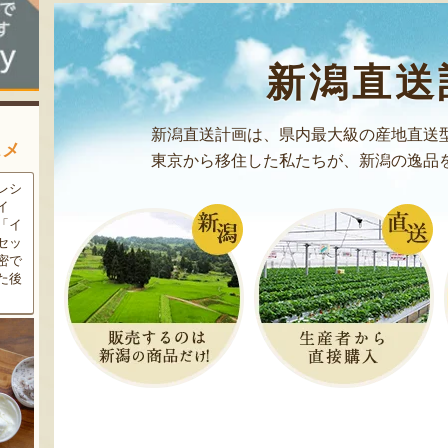
新潟直送
新潟直送計画は、県内最大級の産地直送
スメ
東京から移住した私たちが、新潟の逸品
農家
新潟の夏と言えば大阪屋の流
魚沼市だけで作られている
豆・
れ梅！国産の梅果汁とくずき
「深雪なす」を使ったなす漬
た枝
り風のゼリーの相性が抜群。
け。しっかりとした塩味が好
クの
爽やかな甘みとツルッとした
評で、地元の直売所で大人気
し下
食感は一度食べたらクセにな
の商品です。夏はもちろん、
メ！
るはず！お中元にも喜ばれる
甘みがのった秋なすは特に絶
こと間違い無し！
品。新米との相性も抜群で
す！