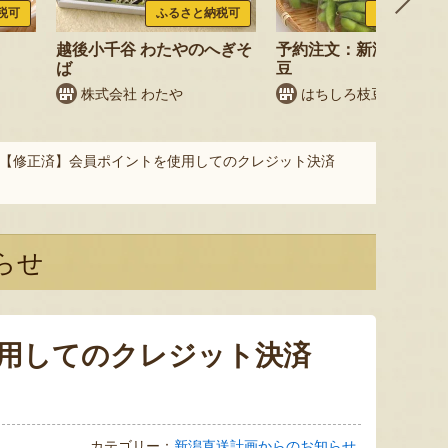
税可
ふるさと納税可
ふるさと納税
越後小千谷 わたやのへぎそ
予約注文：新潟産 枝豆
ば
豆
株式会社 わたや
はちしろ枝豆農園
【修正済】会員ポイントを使用してのクレジット決済
らせ
用してのクレジット決済
カテゴリー：
新潟直送計画からのお知らせ