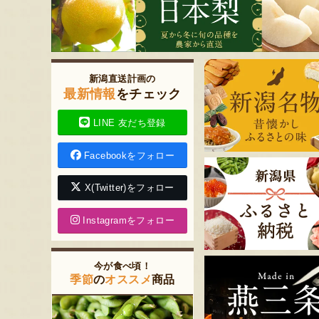
新潟直送計画の
最新情報
をチェック
LINE 友だち登録
Facebookをフォロー
X(Twitter)をフォロー
Instagramをフォロー
今が食べ頃！
季節
の
オススメ
商品