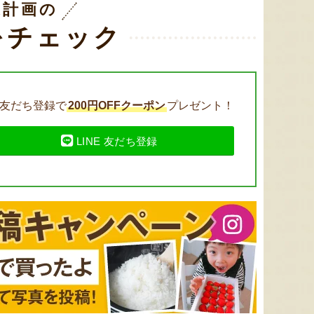
送計画の
新潟産 黒埼茶豆（小平方地区）
新潟タレカツ丼
新潟産 
をチェック
『野崎農園』
『とんかつ太郎』
友だち登録で
200円OFFクーポン
プレゼント！
LINE 友だち登録