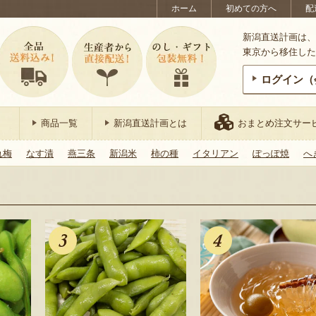
ホーム
初めての方へ
配
新潟直送計画は、
東京から移住した
ログイン（
商品一覧
新潟直送計画とは
おまとめ注文サー
れ梅
なす漬
燕三条
新潟米
柿の種
イタリアン
ぽっぽ焼
へ