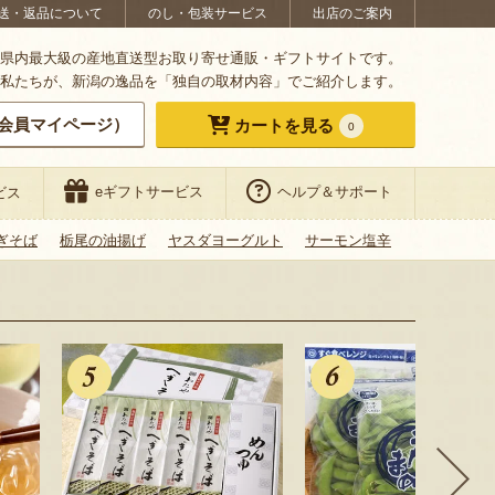
送・返品について
のし・包装サービス
出店のご案内
県内最大級の産地直送型お取り寄せ通販・ギフトサイトです。
私たちが、新潟の逸品を「独自の取材内容」でご紹介します。
会員マイページ）
カートを見る
0
eギフトサービス
ヘルプ＆サポート
ビス
ぎそば
栃尾の油揚げ
ヤスダヨーグルト
サーモン塩辛