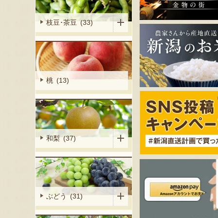
枝豆･茶豆 (33)
桃 (13)
和梨 (37)
ぶどう (31)