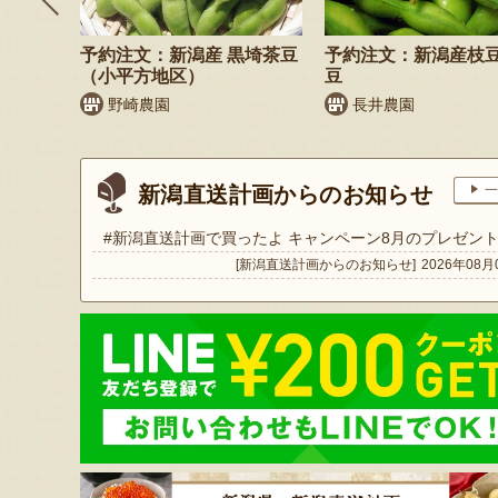
そば
予約注文：新潟産 黒埼茶豆
予約注文：新潟産枝
）
（小平方地区）
豆
野崎農園
長井農園
新潟直送計画からのお知らせ
一
#新潟直送計画で買ったよ キャンペーン8月のプレゼン
[新潟直送計画からのお知らせ]
2026年08月