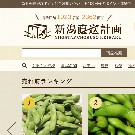
新規会員登録
ですぐにご利用いただける100円分のポイント進呈中！
1023
2362
掲載店舗
店舗
商品
検
索:
ふるさと納税
新潟名物
お中元
枝豆
和梨
流
売れ筋ランキング