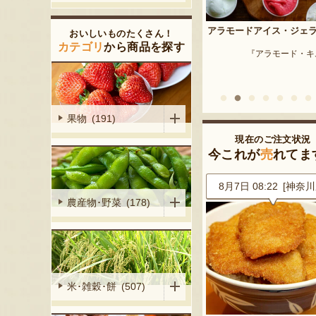
予約注文：新潟産 枝豆・
アラモードアイス・ジェラート
おいしいものたくさん！
『はちしろ枝豆
産シャインマ
カテゴリ
から商品を探す
『アラモード・キムラ』
陽くだもの園』
果物 (191)
現在のご注文状況
今これが
売
れてま
0 [埼玉県]
8月7日 08:22 [神奈川県]
8月7日 08:10 [新潟
農産物･野菜 (178)
米･雑穀･餅 (507)