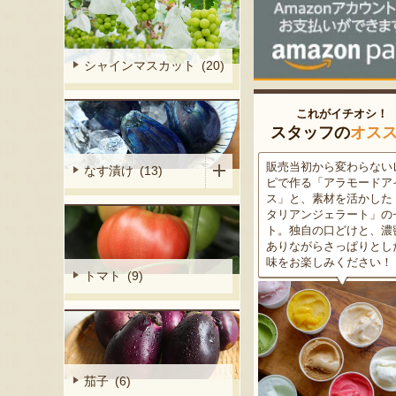
シャインマスカット (20)
これがイチオシ！
スタッフの
オス
細胞壁」由来
販売当初から変わらないレシ
この道50年の大ベテラン
なす漬け (13)
ぶどうを栽培
ピで作る「アラモードアイ
が育てた美味しい新潟枝
くだもの園の
ス」と、素材を活かした「イ
茶豆！手塩にかけて育て
ット。一般的
タリアンジェラート」のセッ
豆の甘味と深い香り、コ
緑色」のもの
ト。独自の口どけと、濃密で
ある旨味を是非一度お試
ら収穫する
ありながらさっぱりとした後
さい。お中元にもオスス
2種類をご用
味をお楽しみください！
トマト (9)
茄子 (6)