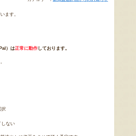
ざいます。
al）は
正常に動作
しております。
す。
選択
了しない