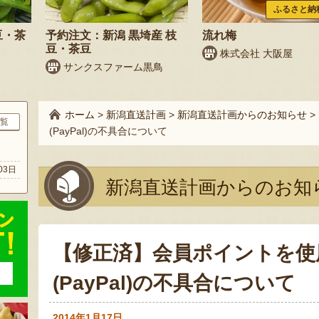
ふるさと納
豆・茶
予約注文：新潟 黒埼産 枝
流れ梅
豆・茶豆
株式会社 大阪屋
サンクスファーム黒鳥
ホーム
>
新潟直送計画
>
新潟直送計画からのお知らせ
>
覧
(PayPal)の不具合について
ト
03日
新潟直送計画からのお知
【修正済】会員ポイントを使
(PayPal)の不具合について
2014年1月17日